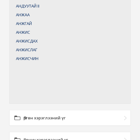
АНДУУТАЙ
II
АНЖАА
АНЖГАЙ
АНЖИС
АНЖИСДАХ
АНЖИСЛАГ
АНЖИСЧИН
Өргөн хэрэглээний үг
Явцуу хэрэглээний үг