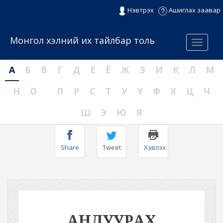
Нэвтрэх
Ашиглах заавар
Монгол хэлний их тайлбар толь
Menu
А
Б
В
Г
Д
Е
Ё
Ж
З
И
К
Л
М
Н
О
П
Р
С
Т
У
Ү
Ф
Х
Ц
Ч
Ш
Э
Ю
Я
Share
Tweet
Хэвлэх
АНДУУРАХ