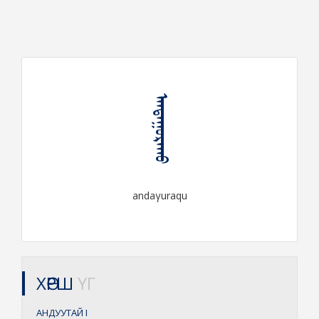
ᠠᠨᠳᠠᠭᠤᠷᠠᠬᠤ
andaγuraqu
ХӨРШ
ҮГ
АНДУУТАЙ
I