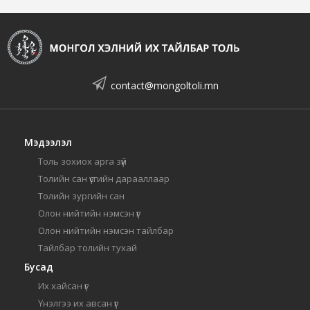
contact@mongoltoli.mn
Мэдээлэл
Толь зохиох арга зүй
Толийн сан үсгийн дарааллаар
Толийн зургийн сан
Олон нийтийн нэмсэн үг
Олон нийтийн нэмсэн тайлбар
Тайлбар толийн тухай
Бусад
Их хайсан үг
Үнэлгээ их авсан үг