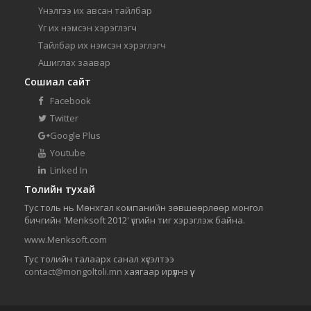
Үнэлгээ их авсан тайлбар
Үг их нэмсэн хэрэглэгч
Тайлбар их нэмсэн хэрэглэгч
Ашиглах заавар
Сошиал сайт
Facebook
Twitter
Google Plus
Youtube
Linked In
Толийн тухай
Тус толь нь Мөнхгал компанийн зөвшөөрлөөр монгол
бичгийн 'Menksoft 2012' үсгийн тиг хэрэглэж байна.
www.Menksoft.com
Тус толийн талаарх санал хүсэлтээ
contact@mongoltoli.mn
хаягаар ирүүлнэ үү.