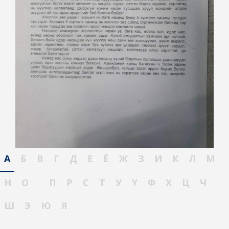
А
Б
В
Г
Д
Е
Ё
Ж
З
И
К
Л
М
Н
О
П
Р
С
Т
У
Ү
Ф
Х
Ц
Ч
Ш
Э
Ю
Я