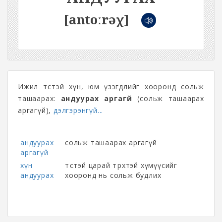
[antoːrəχ]
Ижил төстэй хүн, юм үзэгдлийг хооронд сольж
ташаарах:
андуурах аргагүй
(сольж ташаарах
аргагүй),
дэлгэрэнгүй...
андуурах
сольж ташаарах аргагүй
аргагүй
хүн
төстэй царай төрхтэй хүмүүсийг
андуурах
хооронд нь сольж будлих