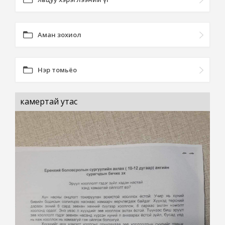
Аман зохиол
Нэр томьёо
камертай утас