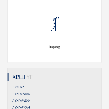
ᠯᠤᠬᠠᠩ
luqang
ХӨРШ
ҮГ
ЛУХГАР
ЛУХГАРДАХ
ЛУХГАРДУУ
ЛУХГАРХАН