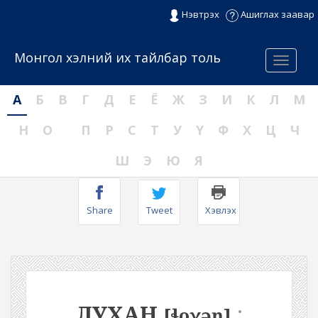
Нэвтрэх
Ашиглах заавар
Монгол хэлний их тайлбар толь
Menu
А
Б
В
Г
Д
Е
Ё
Ж
З
И
К
Л
М
Н
О
П
Р
С
Т
У
Ү
Ф
Х
Ц
Ч
Ш
Э
Ю
Я
Share
Tweet
Хэвлэх
ЛУХАН
:
[ɬoχəŋ]