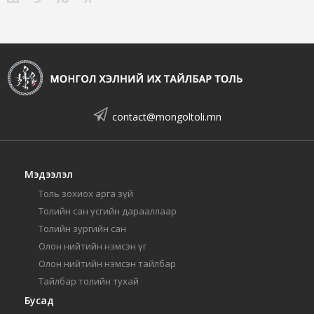
contact@mongoltoli.mn
Мэдээлэл
Толь зохиох арга зүй
Толийн сан үсгийн дарааллаар
Толийн зургийн сан
Олон нийтийн нэмсэн үг
Олон нийтийн нэмсэн тайлбар
Тайлбар толийн тухай
Бусад