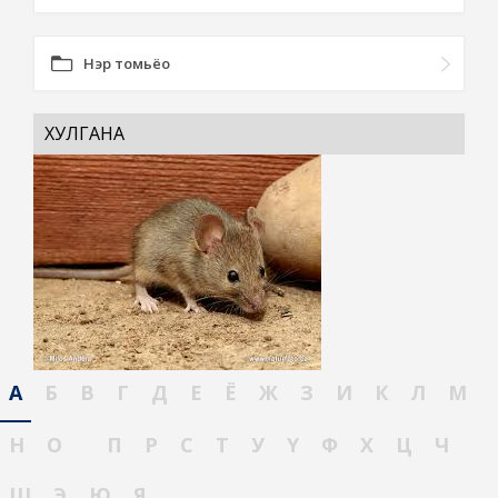
Нэр томьёо
ХУЛГАНА
А
Б
В
Г
Д
Е
Ё
Ж
З
И
К
Л
М
Н
О
П
Р
С
Т
У
Ү
Ф
Х
Ц
Ч
Ш
Э
Ю
Я