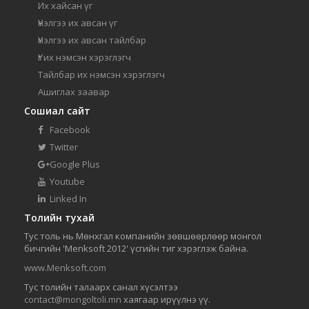
Их хайсан үг
Үнэлгээ их авсан үг
Үнэлгээ их авсан тайлбар
Үг их нэмсэн хэрэглэгч
Тайлбар их нэмсэн хэрэглэгч
Ашиглах заавар
Сошиал сайт
Facebook
Twitter
Google Plus
Youtube
Linked In
Толийн тухай
Тус толь нь Мөнхгал компанийн зөвшөөрлөөр монгол
бичгийн 'Menksoft 2012' үсгийн тиг хэрэглэж байна.
www.Menksoft.com
Тус толийн талаарх санал хүсэлтээ
contact@mongoltoli.mn
хаягаар ирүүлнэ үү.