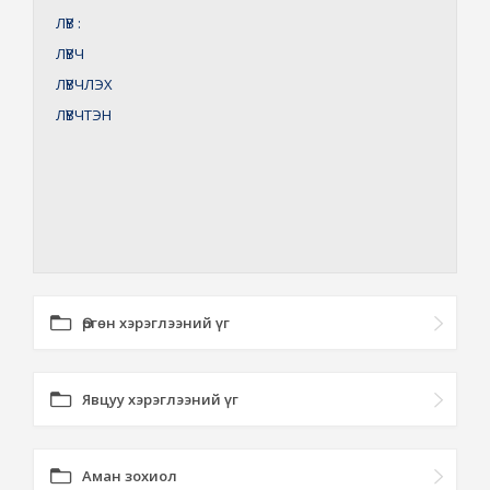
ЛҮВ
:
ЛҮВЧ
ЛҮВЧЛЭХ
ЛҮВЧТЭН
Өргөн хэрэглээний үг
Явцуу хэрэглээний үг
Аман зохиол