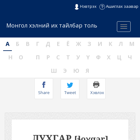
Нэвтрэх
Ашиглах заавар
Монгол хэлний их тайлбар толь
Menu
А
Б
В
Г
Д
Е
Ё
Ж
З
И
К
Л
М
Н
О
П
Р
С
Т
У
Ү
Ф
Х
Ц
Ч
Ш
Э
Ю
Я
Share
Tweet
Хэвлэх
ЛУХГАР
[ɬoχqər]