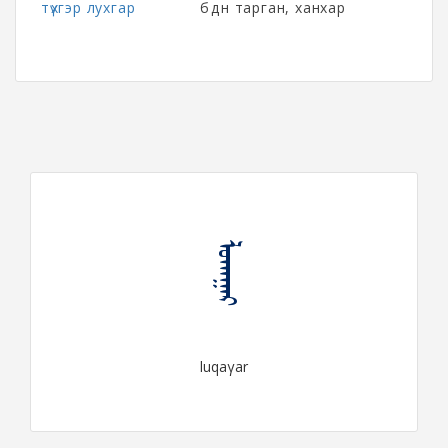
түхгэр лухгар
бүдүүн тарган, ханхар
ᠯᠤᠬᠠᠭᠠᠷ
luqaγar