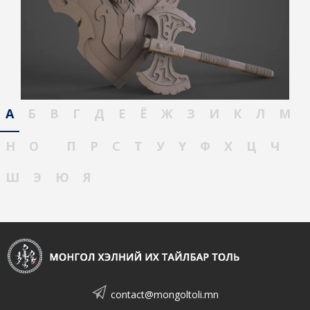
А
Б
В
Г
Д
Е
Ё
Ж
З
И
К
Л
М
Н
О
П
Р
С
Т
У
Ү
Ф
Х
Ц
Ч
Ш
Э
Ю
Я
contact@mongoltoli.mn