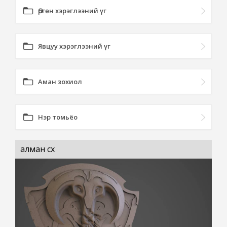
Өргөн хэрэглээний үг
Явцуу хэрэглээний үг
Аман зохиол
Нэр томьёо
алман сүх