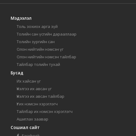
Мэдээлэл
Толь зохиох арга зүй
Толийн сан үсгийн дарааллаар
Толийн зургийн сан
Олон нийтийн нэмсэн үг
Олон нийтийн нэмсэн тайлбар
Тайлбар толийн тухай
Бусад
Их хайсан үг
Үнэлгээ их авсан үг
Үнэлгээ их авсан тайлбар
Үг их нэмсэн хэрэглэгч
Тайлбар их нэмсэн хэрэглэгч
Ашиглах заавар
Сошиал сайт
Facebook