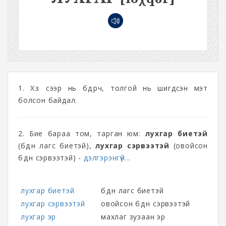
1. Хүзүү сээр нь бүдүүрч, толгой нь шигдсэн мэт
болсон байдал
;
2. Бие бараа том, тарган юм:
лухгар биетэй
(бүдүүн лагс биетэй),
лухгар сэрвээтэй
(овойсон
бүдүүн сэрвээтэй) -
дэлгэрэнгүй...
лухгар биетэй
бүдүүн лагс биетэй
лухгар сэрвээтэй
овойсон бүдүүн сэрвээтэй
лухгар эр
махлаг зузаан эр