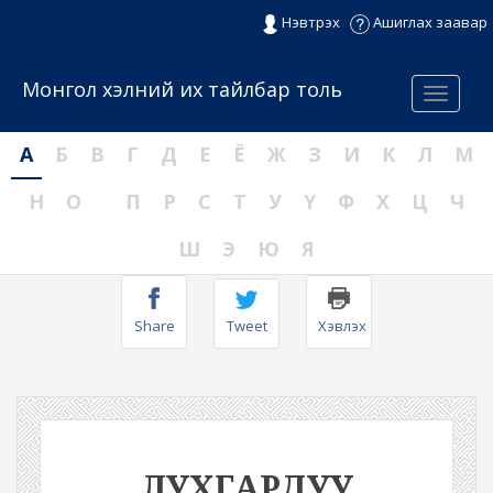
Нэвтрэх
Ашиглах заавар
Монгол хэлний их тайлбар толь
Menu
А
Б
В
Г
Д
Е
Ё
Ж
З
И
К
Л
М
Н
О
П
Р
С
Т
У
Ү
Ф
Х
Ц
Ч
Ш
Э
Ю
Я
Share
Tweet
Хэвлэх
ЛУХГАРДУУ