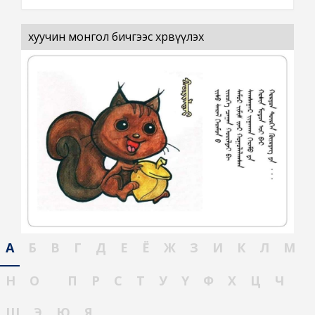
хуучин монгол бичгээс хөрвүүлэх
А
Б
В
Г
Д
Е
Ё
Ж
З
И
К
Л
М
Н
О
П
Р
С
Т
У
Ү
Ф
Х
Ц
Ч
Ш
Э
Ю
Я