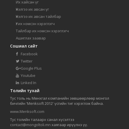
Их хайсан үг
Үнэлгээ их авсан үг
Үнэлгээ их авсан тайлбар
Үг их нэмсэн хэрэглэгч
Тайлбар их нэмсэн хэрэглэгч
Ашиглах заавар
Сошиал сайт
Facebook
Twitter
Google Plus
Youtube
Linked In
Толийн тухай
Тус толь нь Мөнхгал компанийн зөвшөөрлөөр монгол
бичгийн 'Menksoft 2012' үсгийн тиг хэрэглэж байна.
www.Menksoft.com
Тус толийн талаарх санал хүсэлтээ
contact@mongoltoli.mn
хаягаар ирүүлнэ үү.