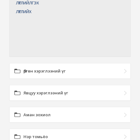
ЛҮГЛИЙЛГЭХ
ЛҮГЛИЙХ
Өргөн хэрэглээний үг
Явцуу хэрэглээний үг
Аман зохиол
Нэр томьёо