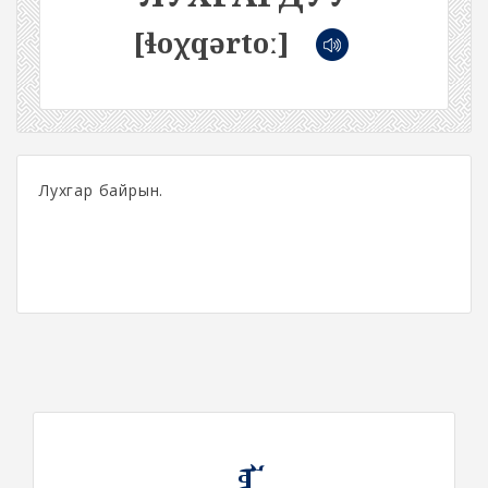
[ɬoχqərtoː]
Лухгар байрын.