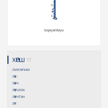
ᠯᠤᠬᠠᠭᠠᠷᠳᠠᠭᠤ
luqaγardaγu
ХӨРШ
ҮГ
ЛУХГАРХАН
ЛҮВ
:
ЛҮВЧ
ЛҮВЧЛЭХ
ЛҮВЧТЭН
ЛҮГ
: