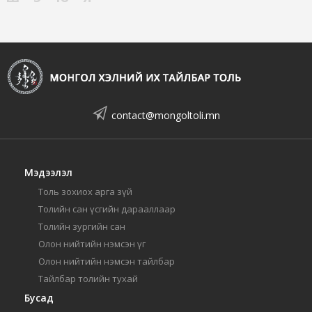
contact@mongoltoli.mn
Мэдээлэл
Толь зохиох арга зүй
Толийн сан үсгийн дарааллаар
Толийн зургийн сан
Олон нийтийн нэмсэн үг
Олон нийтийн нэмсэн тайлбар
Тайлбар толийн тухай
Бусад