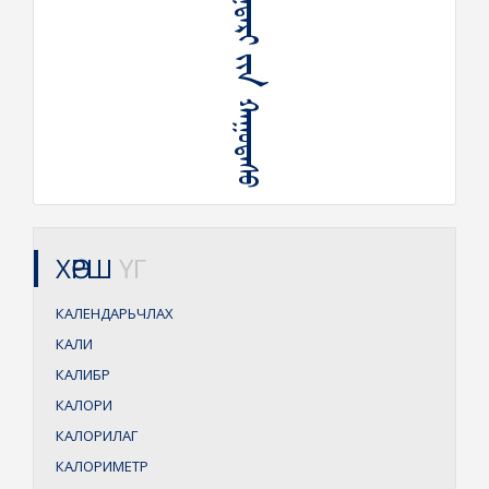
ᠻᠠᠯᠧᠨ᠋ᠳᠠᠷᠢ ᠶᠢᠨ ᠬᠠᠭᠤᠳᠠᠰᠤ
ХӨРШ
ҮГ
КАЛЕНДАРЬЧЛАХ
КАЛИ
КАЛИБР
КАЛОРИ
КАЛОРИЛАГ
КАЛОРИМЕТР