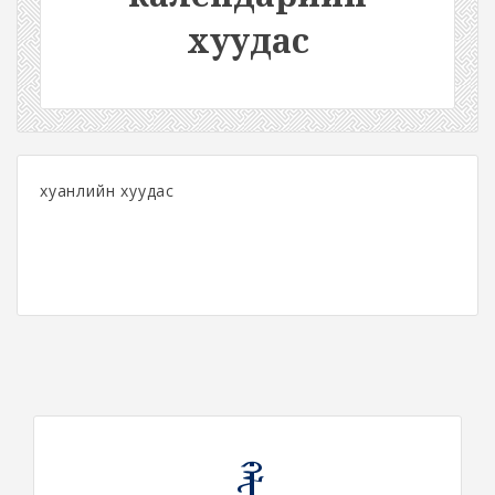
хуудас
хуанлийн хуудас