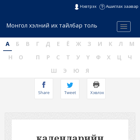
Нэвтрэх
Ашиглах заавар
Монгол хэлний их тайлбар толь
Menu
А
Б
В
Г
Д
Е
Ё
Ж
З
И
К
Л
М
Н
О
П
Р
С
Т
У
Ү
Ф
Х
Ц
Ч
Ш
Э
Ю
Я
Share
Tweet
Хэвлэх
календарийн