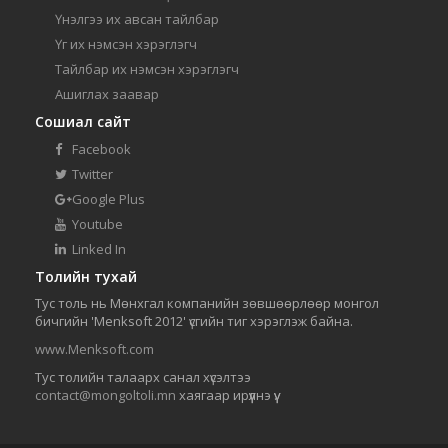
Үнэлгээ их авсан тайлбар
Үг их нэмсэн хэрэглэгч
Тайлбар их нэмсэн хэрэглэгч
Ашиглах заавар
Сошиал сайт
Facebook
Twitter
Google Plus
Youtube
Linked In
Толийн тухай
Тус толь нь Мөнхгал компанийн зөвшөөрлөөр монгол
бичгийн 'Menksoft 2012' үсгийн тиг хэрэглэж байна.
www.Menksoft.com
Тус толийн талаарх санал хүсэлтээ
contact@mongoltoli.mn
хаягаар ирүүлнэ үү.