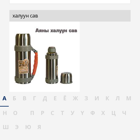
халуун сав
А
Б
В
Г
Д
Е
Ё
Ж
З
И
К
Л
М
Н
О
П
Р
С
Т
У
Ү
Ф
Х
Ц
Ч
Ш
Э
Ю
Я