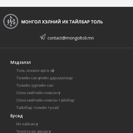
contact@mongoltoli.mn
Мэдээлэл
Толь зохиох арга зүй
Толийн сан үсгийн дарааллаар
Толийн зургийн сан
Олон нийтийн нэмсэн үг
Олон нийтийн нэмсэн тайлбар
Тайлбар толийн тухай
Бусад
Их хайсан үг
Үнэлгээ их авсан үг