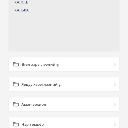
КАЛОШ
КАЛЬКА
Өргөн хэрэглээний үг
Явцуу хэрэглээний үг
Аман зохиол
Нэр томьёо