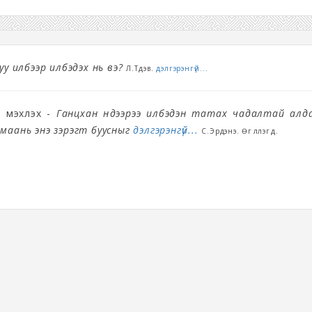
уу илбээр илбэдэх нь вэ?
Л.Түдэв.
дэлгэрэнгүй...
н мэхлэх -
Ганцхан нүдээрээ илбэдэн татах чадалтай алд
маань энэ зэрэгт буусныг
дэлгэрэнгүй...
С.Эрдэнэ. Өгүүллэгүүд.