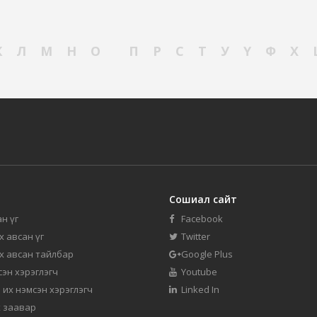
К
Л
М
Н
О
П
Р
С
Т
У
Ү
Ф
Х
Сошиал сайт
н үг
Facebook
их авсан үг
Twitter
их авсан тайлбар
Google Plus
мсэн хэрэглэгч
Youtube
 их нэмсэн хэрэглэгч
Linked In
 заавар