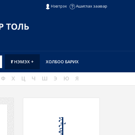
Нэвтрэх
Ашиглах заавар
ҮГ НЭМЭХ +
ХОЛБОО БАРИХ
Ф
Х
Ц
Ч
Ш
Э
Ю
Я
ᠶᠧᠯᠸᠢᠳᠡᠬᠦ