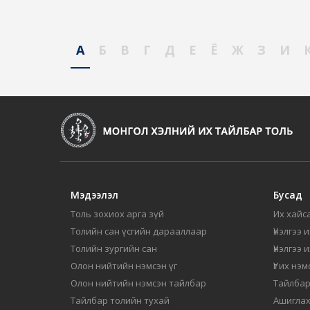
А
Б
В
Г
Д
Е
Ё
Ж
З
И
Мэдээлэл
Бусад
Толь зохиох арга зүй
Их хайса
Толийн сан үсгийн дарааллаар
Үнэлгээ 
Толийн зургийн сан
Үнэлгээ 
Олон нийтийн нэмсэн үг
Үг их нэ
Олон нийтийн нэмсэн тайлбар
Тайлбар
Тайлбар толийн тухай
Ашиглах