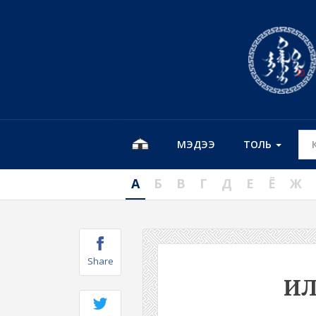
МЭДЭЭ
ТОЛЬ
А
Б
В
Г
Д
Е
Ё
Ж
Share
И