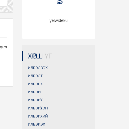
yelwidekü
арт
ХӨРШ
ҮГ
ИЛБЭЛЗЭХ
ИЛБЭЛТ
ИЛБЭНХ
ИЛБЭРГЭ
ИЛБЭРҮҮ
ИЛБЭРҮҮХЭН
ИЛБЭРХИЙ
ИЛБЭРЭХ