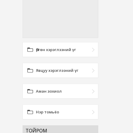
Өргөн хэрэглээний үг
Явцуу хэрэглээний үг
Аман зохиол
Нэр томьёо
ТОЙРОМ