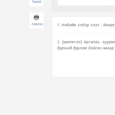
Tweet
Хэвлэх
1. Илбийн үзүүлбэр үзүүлэх -
Ямарх
2. [шилжсэн] Аргалах, хуура
дуучинд дурлаж байсан нөхөр 