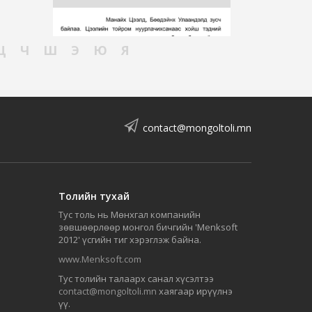
Ц
Ч
Ш
Э
Ю
Я
contact@mongoltoli.mn
Толийн тухай
Тус толь нь Мөнхгал компанийн
зөвшөөрлөөр монгол бичгийн 'Menksoft
2012' үсгийн тиг хэрэглэж байна.
www.Menksoft.com
Тус толийн талаарх санал хүсэлтээ
contact@mongoltoli.mn
хаягаар ирүүлнэ
үү.