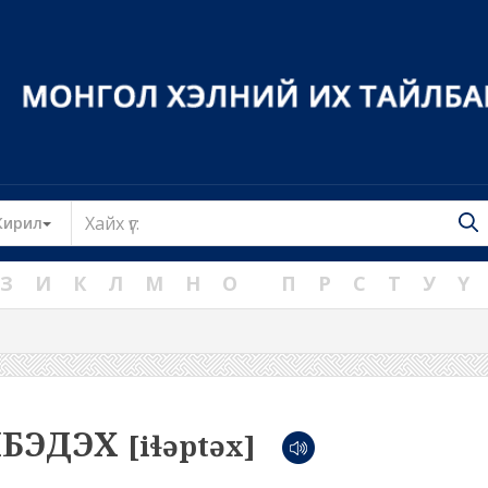
Toggle Dropdown
Кирил
З
И
К
Л
М
Н
О
П
Р
С
Т
У
Ү
ЛБЭДЭХ
[iɬəptəx]