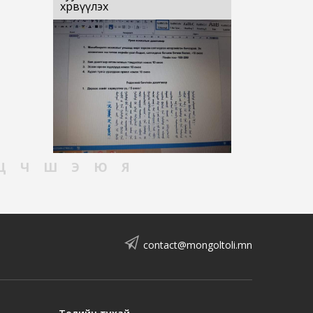
хөрвүүлэх
Ц
Ч
Ш
Э
Ю
Я
contact@mongoltoli.mn