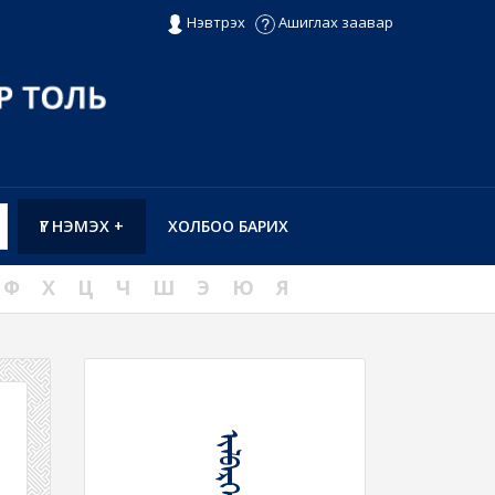
Нэвтрэх
Ашиглах заавар
ҮГ НЭМЭХ +
ХОЛБОО БАРИХ
Ф
Х
Ц
Ч
Ш
Э
Ю
Я
ᠢᠯᠪᠡᠷᠬᠡᠶ