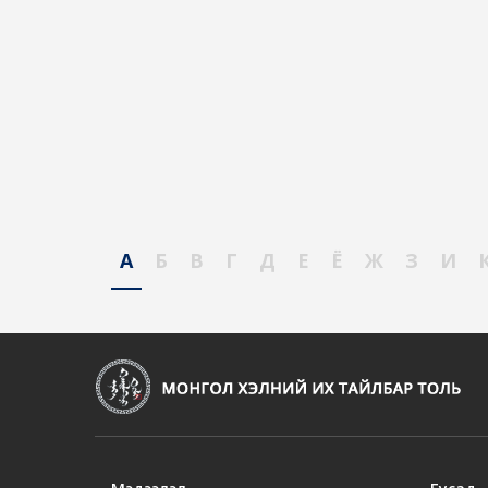
А
Б
В
Г
Д
Е
Ё
Ж
З
И