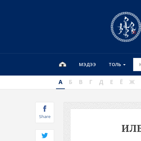
МЭДЭЭ
ТОЛЬ
А
Б
В
Г
Д
Е
Ё
Ж
Share
ИЛ