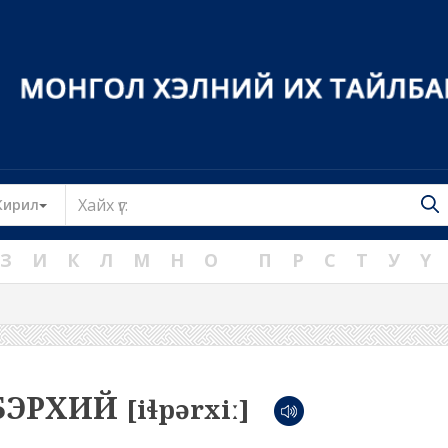
Toggle Dropdown
Кирил
З
И
К
Л
М
Н
О
П
Р
С
Т
У
Ү
БЭРХИЙ
[iɬpərxiː]