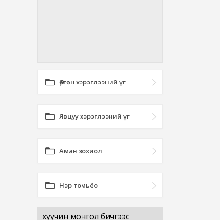
Өргөн хэрэглээний үг
Явцуу хэрэглээний үг
Аман зохиол
Нэр томьёо
хуучин монгол бичгээс