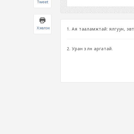
Tweet
Хэвлэх
1. Ая тааламжтай: ялгуун, эв
2. Уран зөөлөн аргатай.