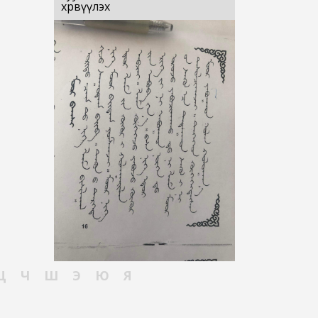
хөрвүүлэх
Ц
Ч
Ш
Э
Ю
Я