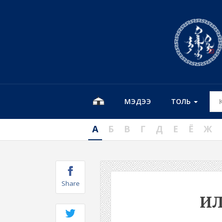
МЭДЭЭ
ТОЛЬ
А
Б
В
Г
Д
Е
Ё
Ж
Share
ИЛ