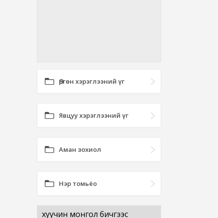
Өргөн хэрэглээний үг
Явцуу хэрэглээний үг
Аман зохиол
Нэр томьёо
хуучин монгол бичгээс