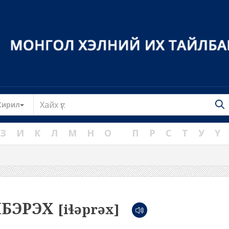
Toggle Dropdown
Кирил
З
И
К
Л
М
Н
О
П
Р
С
Т
У
Ү
БЭРЭХ
[iɬəprəx]