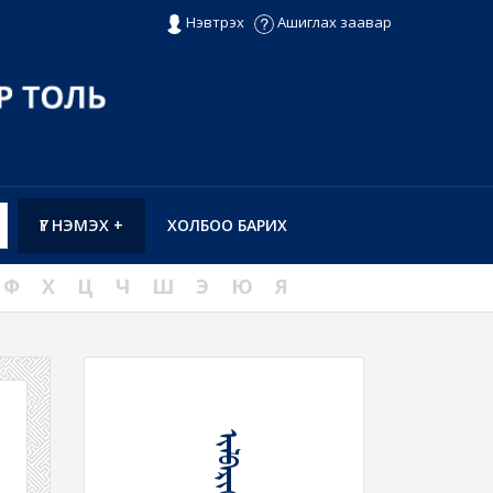
Нэвтрэх
Ашиглах заавар
ҮГ НЭМЭХ +
ХОЛБОО БАРИХ
Ф
Х
Ц
Ч
Ш
Э
Ю
Я
ᠢᠯᠪᠡᠷᠢᠬᠦ