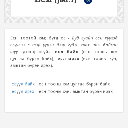
Есөн тоотой юм; бүгд ес
- Буд гуайн есөн хүүхэд
есүүлээ л тэр үүрэн дээр гүйж явах шиг байсан
шүү.
дэлгэрэнгүй...
есүүл байх
(есөн тооны юм
цугтаа бүрэн байх),
есүүл ирэх
(есөн тооны хүн,
амьтан бүрэн ирэх).
есүүл байх
есөн тооны юм цугтаа бүрэн байх
есүүл ирэх
есөн тооны хүн, амьтан бүрэн ирэх