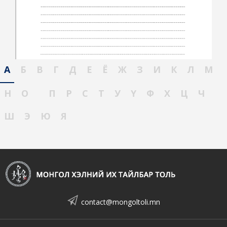
А
Б
В
Г
Д
Е
Ё
Ж
З
И
К
Л
М
Н
О
П
Р
С
Т
У
Ү
Ф
Х
Ц
Ч
Ш
Э
Ю
Я
contact@mongoltoli.mn