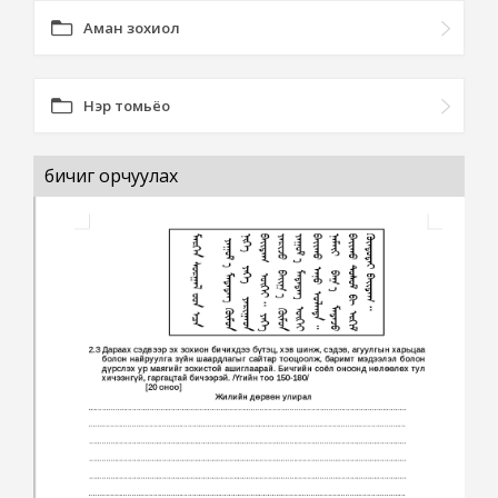
Аман зохиол
Нэр томьёо
бичиг орчуулах