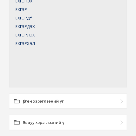
ЕХГЭНЭХ
ЕХГЭР
ЕХГЭРДҮҮ
ЕХГЭРДЭХ
ЕХГЭРЛЭХ
ЕХГЭРХЭЛ
Өргөн хэрэглээний үг
Явцуу хэрэглээний үг