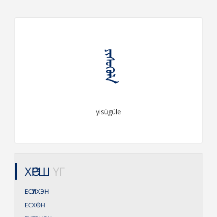
ᠶᠢᠰᠦᠭᠦᠯᠡ
yisügüle
ХӨРШ
ҮГ
ЕСҮҮЛХЭН
ЕСХӨН