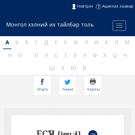
Нэвтрэх
Ашиглах заавар
Монгол хэлний их тайлбар толь
Menu
А
Б
В
Г
Д
Е
Ё
Ж
З
И
К
Л
М
Н
О
П
Р
С
Т
У
Ү
Ф
Х
Ц
Ч
Ш
Э
Ю
Я
Share
Tweet
Хэвлэх
ЕСҮҮЛ
[jөsuːɬ]