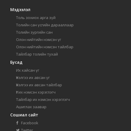
Мэдээлэл
Толь зохиох арга зүй
Толийн сан үсгийн дарааллаар
Толийн зургийн сан
Олон нийтийн нэмсэн үг
Олон нийтийн нэмсэн тайлбар
Тайлбар толийн тухай
Бусад
Их хайсан үг
Үнэлгээ их авсан үг
Үнэлгээ их авсан тайлбар
Үг их нэмсэн хэрэглэгч
Тайлбар их нэмсэн хэрэглэгч
Ашиглах заавар
Сошиал сайт
Facebook
Twitter