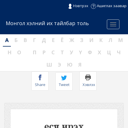
Нэвтрэх
Ашиглах заавар
Монгол хэлний их тайлбар толь
Menu
А
Б
В
Г
Д
Е
Ё
Ж
З
И
К
Л
М
Н
О
П
Р
С
Т
У
Ү
Ф
Х
Ц
Ч
Ш
Э
Ю
Я
Share
Tweet
Хэвлэх
есүүл ирэх