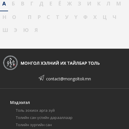
А
Б
В
Г
Д
Е
Ё
Ж
З
И
К
Л
М
Н
О
П
Р
С
Т
У
Ү
Ф
Х
Ц
Ч
Ш
Э
Ю
Я
contact@mongoltoli.mn
Мэдээлэл
Толь зохиох арга зүй
Толийн сан үсгийн дарааллаар
Толийн зургийн сан