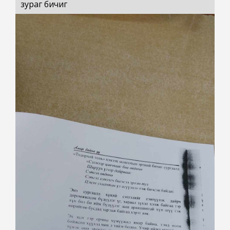
зураг бичиг