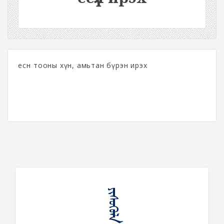
есөн тооны хүн, амьтан бүрэн ирэх
ᠶᠢᠰᠦᠭᠦᠯᠡ ᠢᠷᠡᠬᠦ