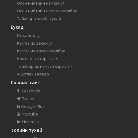
Олон нийтийн нэмсэн үг
Олон нийтийн нэмсэн тайлбар
Тайлбар толийн тухай
Бусад
Их хайсан үг
Үнэлгээ их авсан үг
Үнэлгээ их авсан тайлбар
Үг их нэмсэн хэрэглэгч
Тайлбар их нэмсэн хэрэглэгч
Ашиглах заавар
Сошиал сайт
Facebook
Twitter
Google Plus
Youtube
Linked In
Толийн тухай