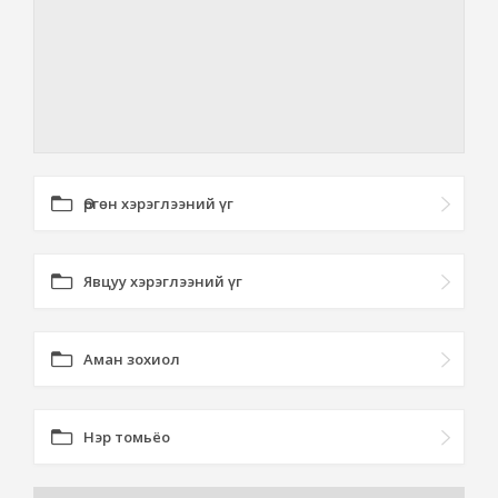
Өргөн хэрэглээний үг
Явцуу хэрэглээний үг
Аман зохиол
Нэр томьёо