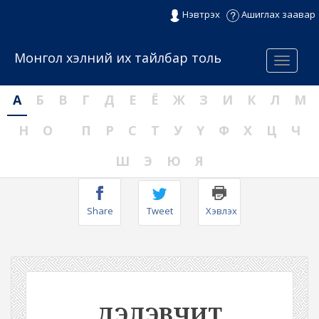
Нэвтрэх
Ашиглах заавар
Монгол хэлний их тайлбар толь
Menu
А
Б
В
Г
Д
Е
Ё
Ж
З
И
К
Л
М
Н
О
П
Р
С
Т
У
Ү
Ф
Х
Ц
Ч
Ш
Э
Ю
Я
Share
Tweet
Хэвлэх
ДЭЛЭВЧИТ