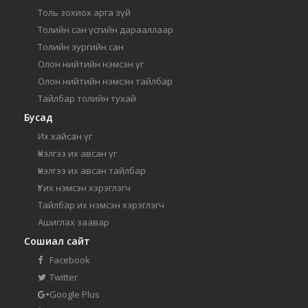
Толь зохиох арга зүй
Толийн сан үсгийн дарааллаар
Толийн зургийн сан
Олон нийтийн нэмсэн үг
Олон нийтийн нэмсэн тайлбар
Тайлбар толийн тухай
Бусад
Их хайсан үг
Үнэлгээ их авсан үг
Үнэлгээ их авсан тайлбар
Үг их нэмсэн хэрэглэгч
Тайлбар их нэмсэн хэрэглэгч
Ашиглах заавар
Сошиал сайт
Facebook
Twitter
Google Plus