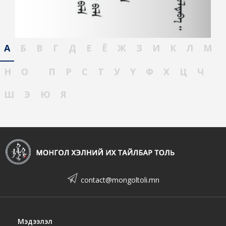
А
Б
В
Г
Д
Е
Ё
Ж
З
И
К
Л
М
Н
О
П
Р
С
Т
У
Ү
Ф
Х
Ц
Ч
Ш
Э
Ю
Я
contact@mongoltoli.mn
Мэдээлэл