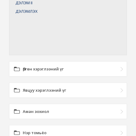
ДЭЛЭМ
II
ДЭЛЭМЛЭХ
Өргөн хэрэглээний үг
Явцуу хэрэглээний үг
Аман зохиол
Нэр томьёо