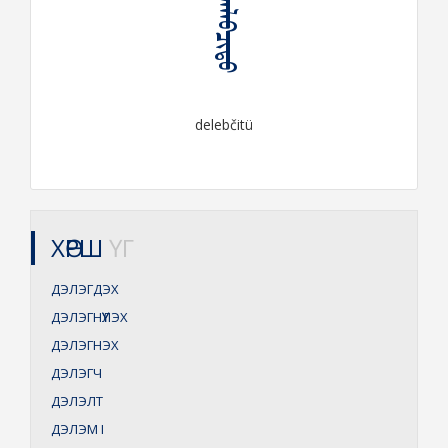
ᠳᠡᠯᠡᠪᠴᠢᠲᠦ
delebčitü
ХӨРШ
ҮГ
ДЭЛЭГДЭХ
ДЭЛЭГНҮҮЛЭХ
ДЭЛЭГНЭХ
ДЭЛЭГЧ
ДЭЛЭЛТ
ДЭЛЭМ
I