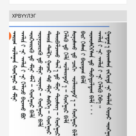
ХӨРВҮҮЛЭГ