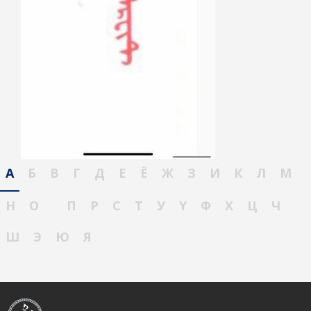
А
Б
В
Г
Д
Е
Ё
Ж
З
И
К
Л
М
Н
О
П
Р
С
Т
У
Ү
Ф
Х
Ц
Ч
Ш
Э
Ю
Я