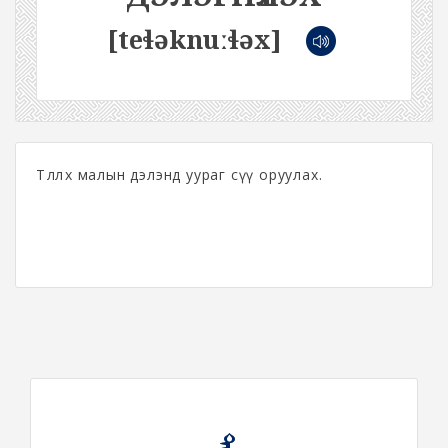
[teɬəknuːɬəx]
Төллөх малын дэлэнд уураг сүү оруулах.