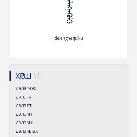
ᠳᠡᠯᠡᠩᠨᠡᠭᠦᠯᠬᠦ
delengnegülkü
ХӨРШ
ҮГ
ДЭЛЭГНЭХ
ДЭЛЭГЧ
ДЭЛЭЛТ
ДЭЛЭМ
I
ДЭЛЭМ
II
ДЭЛЭМЛЭХ