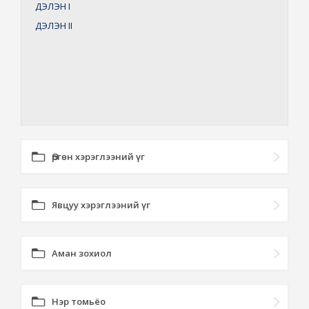
ДЭЛЭН
I
ДЭЛЭН
II
Өргөн хэрэглээний үг
Явцуу хэрэглээний үг
Аман зохиол
Нэр томьёо