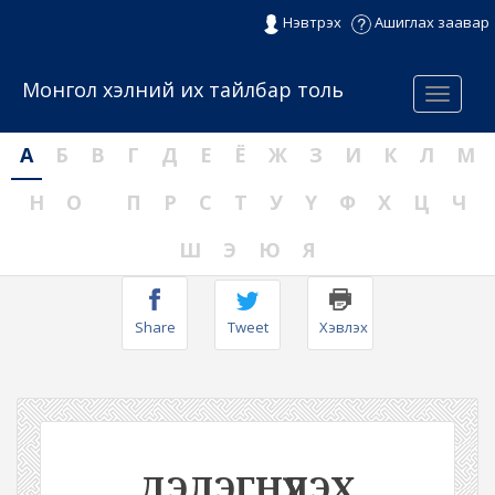
Нэвтрэх
Ашиглах заавар
Монгол хэлний их тайлбар толь
Menu
А
Б
В
Г
Д
Е
Ё
Ж
З
И
К
Л
М
Н
О
П
Р
С
Т
У
Ү
Ф
Х
Ц
Ч
Ш
Э
Ю
Я
Share
Tweet
Хэвлэх
ДЭЛЭГНҮҮЛЭХ