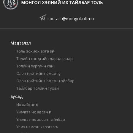
contact@mongoltoli.mn
Мэдээлэл
Толь зохиох арга зүй
Толийн сан үсгийн дарааллаар
Толийн зургийн сан
Олон нийтийн нэмсэн үг
Олон нийтийн нэмсэн тайлбар
Тайлбар толийн тухай
Бусад
Их хайсан үг
Үнэлгээ их авсан үг
Үнэлгээ их авсан тайлбар
Үг их нэмсэн хэрэглэгч