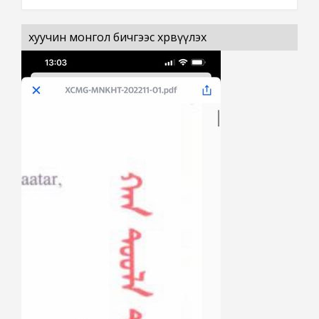
хуучин монгол бичгээс хөрвүүлэх