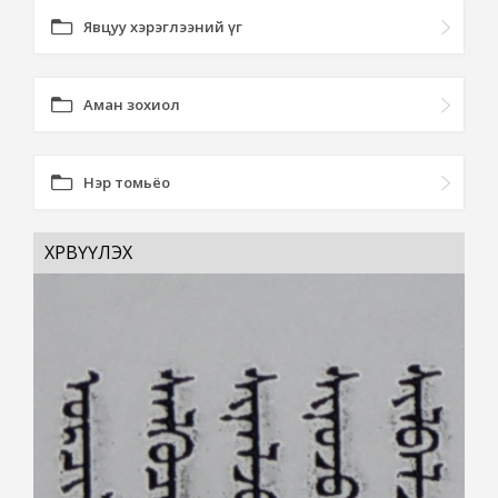
Явцуу хэрэглээний үг
Аман зохиол
Нэр томьёо
ХӨРВҮҮЛЭХ