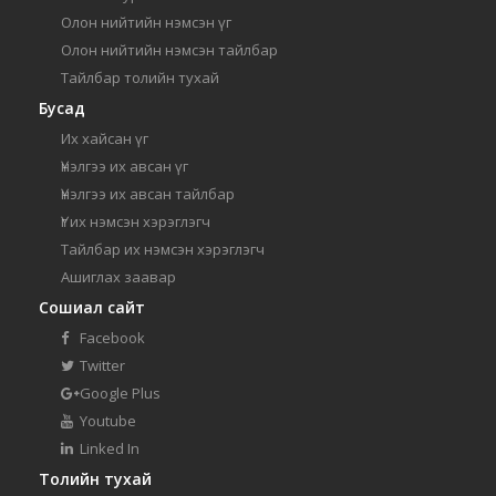
Олон нийтийн нэмсэн үг
Олон нийтийн нэмсэн тайлбар
Тайлбар толийн тухай
Бусад
Их хайсан үг
Үнэлгээ их авсан үг
Үнэлгээ их авсан тайлбар
Үг их нэмсэн хэрэглэгч
Тайлбар их нэмсэн хэрэглэгч
Ашиглах заавар
Сошиал сайт
Facebook
Twitter
Google Plus
Youtube
Linked In
Толийн тухай