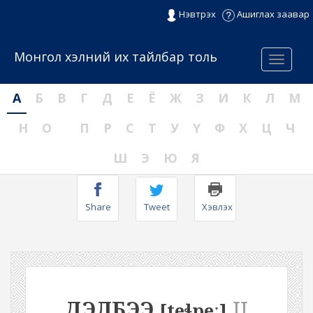
Нэвтрэх
Ашиглах заавар
Монгол хэлний их тайлбар толь
Menu
А
Б
В
Г
Д
Е
Ё
Ж
З
И
К
Л
М
Н
О
П
Р
С
Т
У
Ү
Ф
Х
Ц
Ч
Ш
Э
Ю
Я
Share
Tweet
Хэвлэх
ДЭЛБЭЭ
II
[teɬpeː]