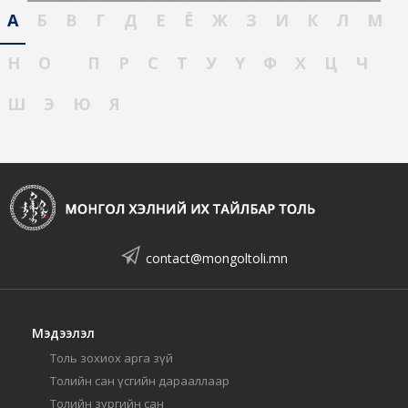
А
Б
В
Г
Д
Е
Ё
Ж
З
И
К
Л
М
Н
О
П
Р
С
Т
У
Ү
Ф
Х
Ц
Ч
Ш
Э
Ю
Я
contact@mongoltoli.mn
Мэдээлэл
Толь зохиох арга зүй
Толийн сан үсгийн дарааллаар
Толийн зургийн сан