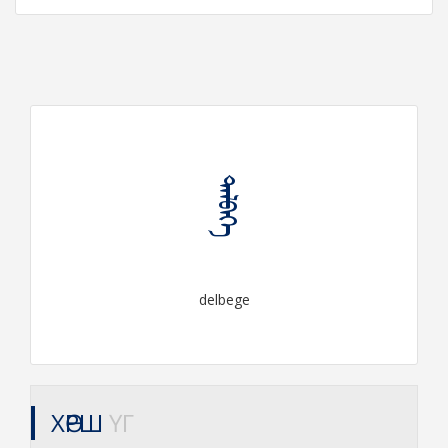
ᠳᠡᠯᠪᠡᠭᠡ
delbege
ХӨРШ
ҮГ