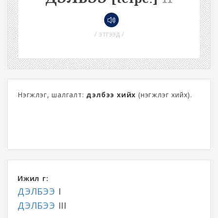
/ этгээд /
Нэгжлэг, шалгалт:
дэлбээ хийх
(нэгжлэг хийх).
Ижил үг:
ДЭЛБЭЭ
I
ДЭЛБЭЭ
III