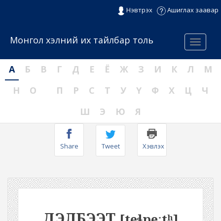
Нэвтрэх
Ашиглах заавар
Монгол хэлний их тайлбар толь
Menu
А
Б
В
Г
Д
Е
Ё
Ж
З
И
К
Л
М
Н
О
П
Р
С
Т
У
Ү
Ф
Х
Ц
Ч
Ш
Э
Ю
Я
Share
Tweet
Хэвлэх
ДЭЛБЭЭТ
[teɬpeːtʰ]