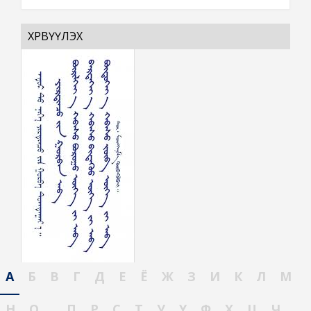
ХӨРВҮҮЛЭХ
А
Б
В
Г
Д
Е
Ё
Ж
З
И
К
Л
М
Н
О
П
Р
С
Т
У
Ү
Ф
Х
Ц
Ч