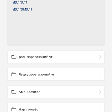
ДЭЛГЭЛТ
ДЭЛГЭМЭЛ
I
Өргөн хэрэглээний үг
Явцуу хэрэглээний үг
Аман зохиол
Нэр томьёо