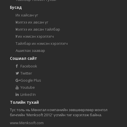
Бусад
Их хайсан үг
Үнэлгээ их авсан үг
Үнэлгээ их авсан тайлбар
Үг их нэмсэн хэрэглэгч
Тайлбар их нэмсэн хэрэглэгч
Ашиглах заавар
Сошиал сайт
Facebook
Twitter
Google Plus
Youtube
Linked In
Толийн тухай
Тус толь нь Мөнхгал компанийн зөвшөөрлөөр монгол
бичгийн 'Menksoft 2012' үсгийн тиг хэрэглэж байна.
www.Menksoft.com