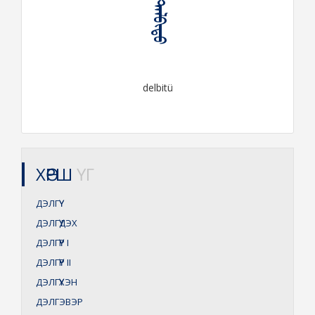
ᠳᠡᠯᠪᠢᠲᠦ
delbitü
ХӨРШ
ҮГ
ДЭЛГҮҮ
ДЭЛГҮҮДЭХ
ДЭЛГҮҮР
I
ДЭЛГҮҮР
II
ДЭЛГҮҮХЭН
ДЭЛГЭВЭР