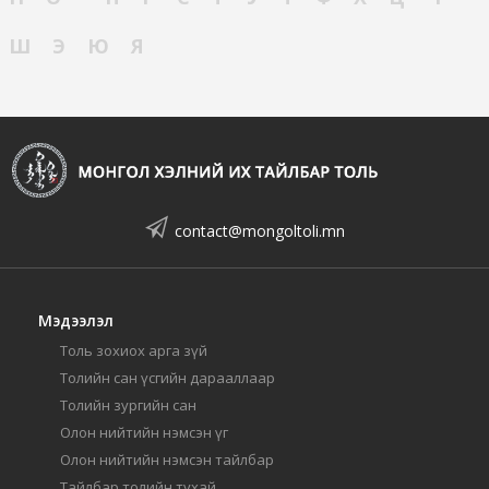
Ш
Э
Ю
Я
contact@mongoltoli.mn
Мэдээлэл
Толь зохиох арга зүй
Толийн сан үсгийн дарааллаар
Толийн зургийн сан
Олон нийтийн нэмсэн үг
Олон нийтийн нэмсэн тайлбар
Тайлбар толийн тухай