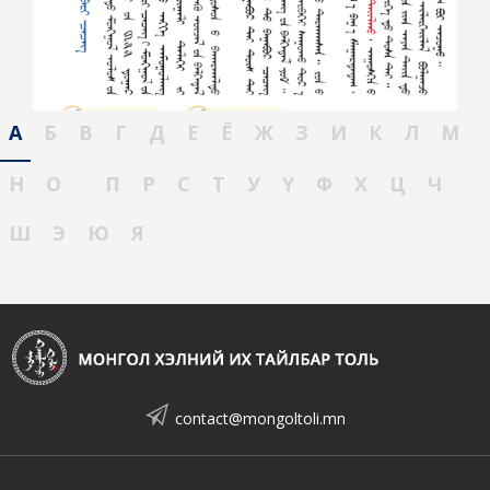
А
Б
В
Г
Д
Е
Ё
Ж
З
И
К
Л
М
Н
О
П
Р
С
Т
У
Ү
Ф
Х
Ц
Ч
Ш
Э
Ю
Я
contact@mongoltoli.mn