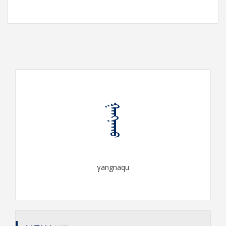
ᠭᠠᠩᠨᠠᠬᠤ
γangnaqu