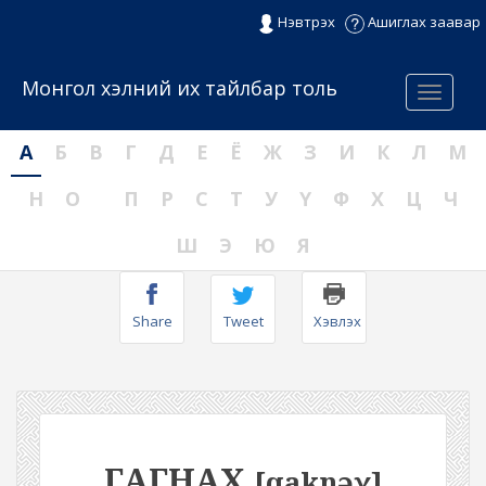
Нэвтрэх
Ашиглах заавар
Монгол хэлний их тайлбар толь
Menu
А
Б
В
Г
Д
Е
Ё
Ж
З
И
К
Л
М
Н
О
П
Р
С
Т
У
Ү
Ф
Х
Ц
Ч
Ш
Э
Ю
Я
Share
Tweet
Хэвлэх
ГАГНАХ
[qaknəχ]