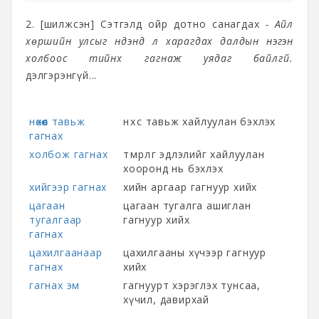
2. [шилжсэн] Сэтгэлд ойр дотно санагдах
- Айл
хөршийн улсыг нүдэнд үл харагдах далдын нэгэн
холбоос тийнхүү гагнаж уядаг байлгүй.
дэлгэрэнгүй...
нөхөөс тавьж
нөхөөс тавьж хайлуулан бэхлэх
гагнах
холбож гагнах
төмөрлөг эдлэлийг хайлуулан
хооронд нь бэхлэх
хийгээр гагнах
хийн аргаар гагнуур хийх
цагаан
цагаан тугалга ашиглан
тугалгаар
гагнуур хийх
гагнах
цахилгаанаар
цахилгааны хүчээр гагнуур
гагнах
хийх
гагнах эм
гагнуурт хэрэглэх тунсаа,
хүчил, давирхай