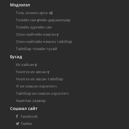
Мэдээлэл
Толь зохиох арга зүй
Толийн сан үсгийн дарааллаар
Толийн зургийн сан
Олон нийтийн нэмсэн үг
Олон нийтийн нэмсэн тайлбар
Тайлбар толийн тухай
Бусад
Их хайсан үг
Үнэлгээ их авсан үг
Үнэлгээ их авсан тайлбар
Үг их нэмсэн хэрэглэгч
Тайлбар их нэмсэн хэрэглэгч
Ашиглах заавар
Сошиал сайт
Facebook
Twitter