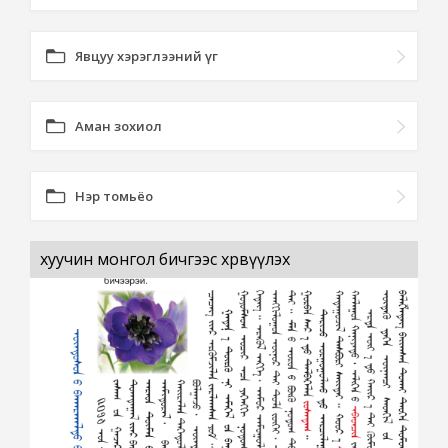
Явцуу хэрэглээний үг
Аман зохиол
Нэр томьёо
хуучин монгол бичгээс хөрвүүлэх