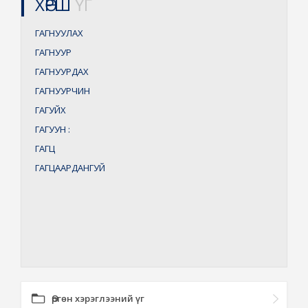
ХӨРШ
ҮГ
ГАГНУУЛАХ
ГАГНУУР
ГАГНУУРДАХ
ГАГНУУРЧИН
ГАГУЙХ
ГАГУУН
:
ГАГЦ
ГАГЦААРДАНГУЙ
Өргөн хэрэглээний үг