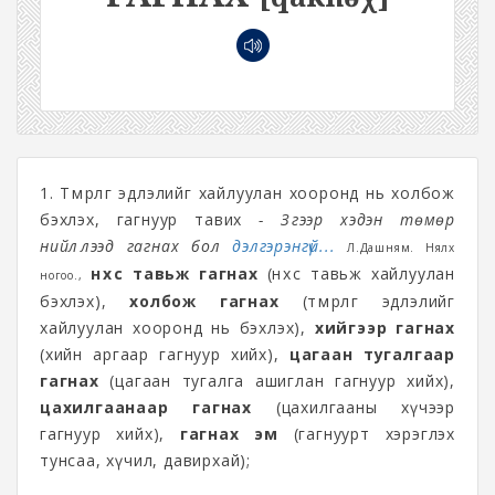
1. Төмөрлөг эдлэлийг хайлуулан хооронд нь холбож
бэхлэх, гагнуур тавих
- Зүгээр хэдэн төмөр
нийлүүлээд гагнах бол
дэлгэрэнгүй...
Л.Дашням. Нялх
нөхөөс тавьж гагнах
(нөхөөс тавьж хайлуулан
ногоо.,
бэхлэх),
холбож гагнах
(төмөрлөг эдлэлийг
хайлуулан хооронд нь бэхлэх),
хийгээр гагнах
(хийн аргаар гагнуур хийх),
цагаан тугалгаар
гагнах
(цагаан тугалга ашиглан гагнуур хийх),
цахилгаанаар гагнах
(цахилгааны хүчээр
гагнуур хийх),
гагнах эм
(гагнуурт хэрэглэх
тунсаа, хүчил, давирхай);