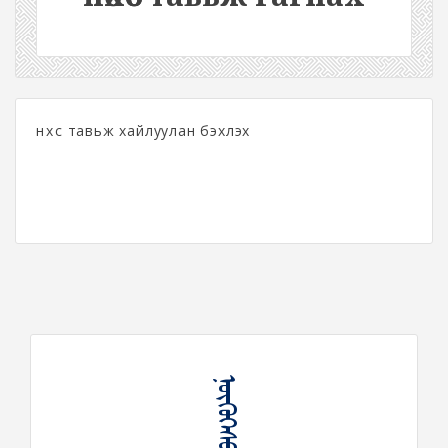
нөхөөс тавьж хайлуулан бэхлэх