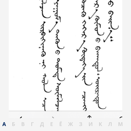
А
Б
В
Г
Д
Е
Ё
Ж
З
И
К
Л
М