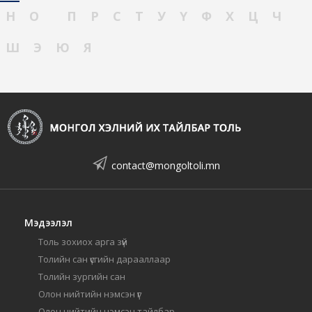
Н
О
П
Р
С
Т
У
Ү
Ф
Х
Ц
Ч
Ш
Э
Ю
Я
contact@mongoltoli.mn
Мэдээлэл
Толь зохиох арга зүй
Толийн сан үсгийн дарааллаар
Толийн зургийн сан
Олон нийтийн нэмсэн үг
Олон нийтийн нэмсэн тайлбар