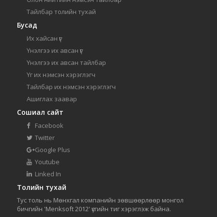
Тайлбар толийн тухай
Бусад
Их хайсан үг
Үнэлгээ их авсан үг
Үнэлгээ их авсан тайлбар
Үг их нэмсэн хэрэглэгч
Тайлбар их нэмсэн хэрэглэгч
Ашиглах заавар
Сошиал сайт
Facebook
Twitter
Google Plus
Youtube
Linked In
Толийн тухай
Тус толь нь Мөнхгал компанийн зөвшөөрлөөр монгол
бичгийн 'Menksoft 2012' үсгийн тиг хэрэглэж байна.