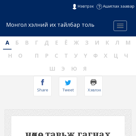
Нэвтрэх
Ашиглах заавар
Монгол хэлний их тайлбар толь
Menu
А
Б
В
Г
Д
Е
Ё
Ж
З
И
К
Л
М
Н
О
П
Р
С
Т
У
Ү
Ф
Х
Ц
Ч
Ш
Э
Ю
Я
Share
Tweet
Хэвлэх
нөхөөс тавьж гагнах