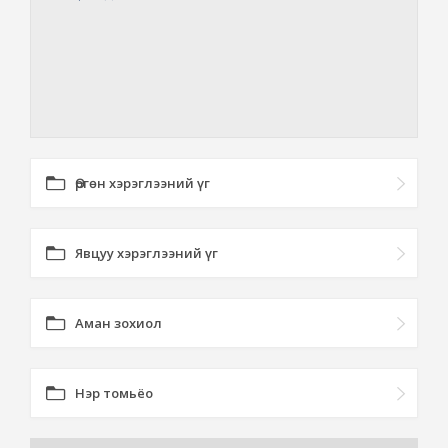
Өргөн хэрэглээний үг
Явцуу хэрэглээний үг
Аман зохиол
Нэр томьёо