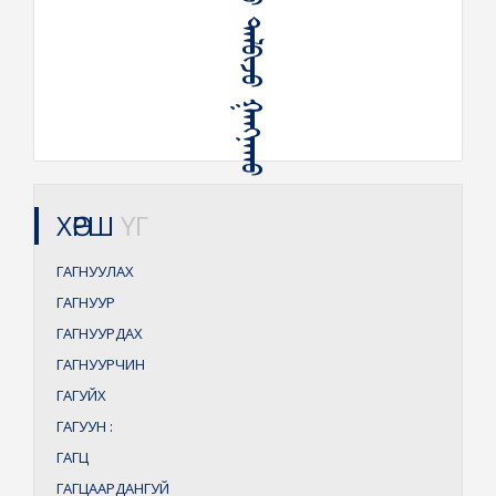
ᠨᠥᠬᠥᠭᠡᠰᠦ ᠲᠠᠯᠪᠢᠵᠤ ᠭᠠᠩᠨᠠᠬᠤ
ХӨРШ
ҮГ
ГАГНУУЛАХ
ГАГНУУР
ГАГНУУРДАХ
ГАГНУУРЧИН
ГАГУЙХ
ГАГУУН
:
ГАГЦ
ГАГЦААРДАНГУЙ