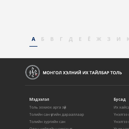
А
Б
В
Г
Д
Е
Ё
Ж
З
И
Мэдээлэл
Бусад
Толь зохиох арга зүй
Их хайса
Толийн сан үсгийн дарааллаар
Үнэлгээ 
Толийн зургийн сан
Үнэлгээ
Олон нийтийн нэмсэн үг
Үг их нэ