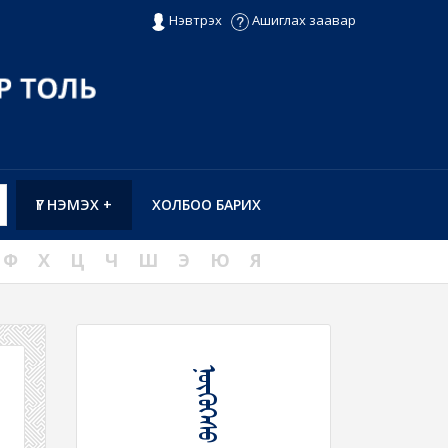
Нэвтрэх
Ашиглах заавар
ҮГ НЭМЭХ +
ХОЛБОО БАРИХ
Ф
Х
Ц
Ч
Ш
Э
Ю
Я