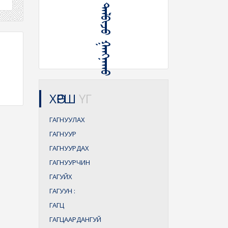
ᠨᠥᠬᠥᠭᠡᠰᠦ ᠲᠠᠯᠪᠢᠵᠤ ᠭᠠᠩᠨᠠᠬᠤ
ХӨРШ
ҮГ
ГАГНУУЛАХ
ГАГНУУР
ГАГНУУРДАХ
ГАГНУУРЧИН
ГАГУЙХ
ГАГУУН
:
ГАГЦ
ГАГЦААРДАНГУЙ