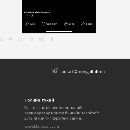
Ц
Ч
Ш
Э
Ю
Я
contact@mongoltoli.mn
Толийн тухай
Тус толь нь Мөнхгал компанийн
зөвшөөрлөөр монгол бичгийн 'Menksoft
2012' үсгийн тиг хэрэглэж байна.
www.Menksoft.com