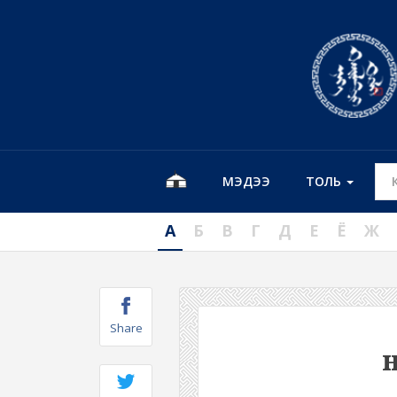
МЭДЭЭ
ТОЛЬ
А
Б
В
Г
Д
Е
Ё
Ж
Share
н