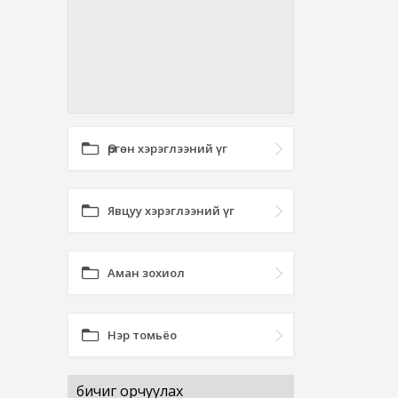
Өргөн хэрэглээний үг
Явцуу хэрэглээний үг
Аман зохиол
Нэр томьёо
бичиг орчуулах