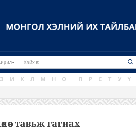
Toggle Dropdown
Кирил
З
И
К
Л
М
Н
О
П
Р
С
Т
У
Ү
өхөөс тавьж гагнах