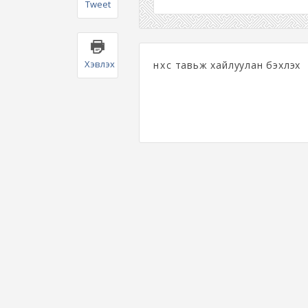
Tweet
Хэвлэх
нөхөөс тавьж хайлуулан бэхлэх