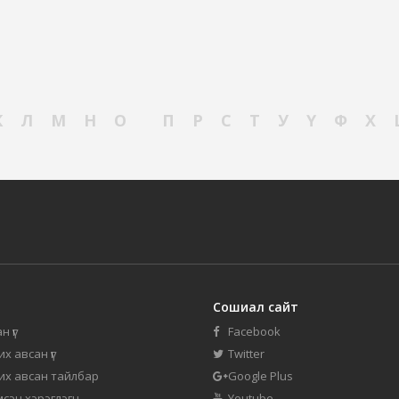
К
Л
М
Н
О
П
Р
С
Т
У
Ү
Ф
Х
Сошиал сайт
н үг
Facebook
их авсан үг
Twitter
 их авсан тайлбар
Google Plus
мсэн хэрэглэгч
Youtube