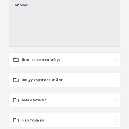
АЙМААР
Өргөн хэрэглээний үг
Явцуу хэрэглээний үг
Аман зохиол
Нэр томьёо