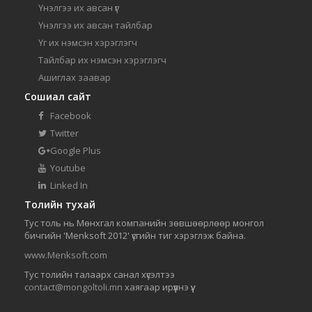
Үнэлгээ их авсан үг
Үнэлгээ их авсан тайлбар
Үг их нэмсэн хэрэглэгч
Тайлбар их нэмсэн хэрэглэгч
Ашиглах заавар
Сошиал сайт
Facebook
Twitter
Google Plus
Youtube
Linked In
Толийн тухай
Тус толь нь Мөнхгал компанийн зөвшөөрлөөр монгол
бичгийн 'Menksoft 2012' үсгийн тиг хэрэглэж байна.
www.Menksoft.com
Тус толийн талаарх санал хүсэлтээ
contact@mongoltoli.mn
хаягаар ирүүлнэ үү.