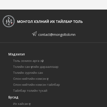
contact@mongoltoli.mn
Мэдээлэл
Толь зохиох арга зүй
Толийн сан үсгийн дарааллаар
Толийн зургийн сан
Олон нийтийн нэмсэн үг
Олон нийтийн нэмсэн тайлбар
Тайлбар толийн тухай
Бусад
Их хайсан үг