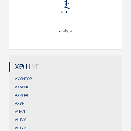
ᠠᠳᠠᠯᠭ᠋ ᠠ
atalγ-a
ХӨРШ
ҮГ
АУДИТОР
АХАРИС
АХИНАГ
АХУН
АЧАЛ
АШУУ
I
АШУУ
II