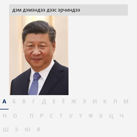
дэм дэмэндээ дээс эрчиндээ
А
Б
В
Г
Д
Е
Ё
Ж
З
И
К
Л
М
Н
О
П
Р
С
Т
У
Ү
Ф
Х
Ц
Ч
Ш
Э
Ю
Я