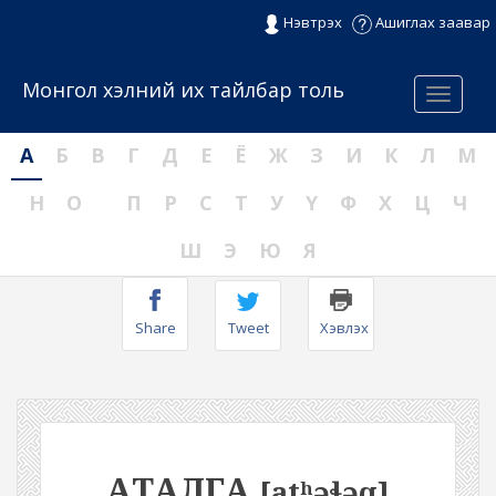
Нэвтрэх
Ашиглах заавар
Монгол хэлний их тайлбар толь
Menu
А
Б
В
Г
Д
Е
Ё
Ж
З
И
К
Л
М
Н
О
П
Р
С
Т
У
Ү
Ф
Х
Ц
Ч
Ш
Э
Ю
Я
Share
Tweet
Хэвлэх
АТАЛГА
[atʰəɬəq]