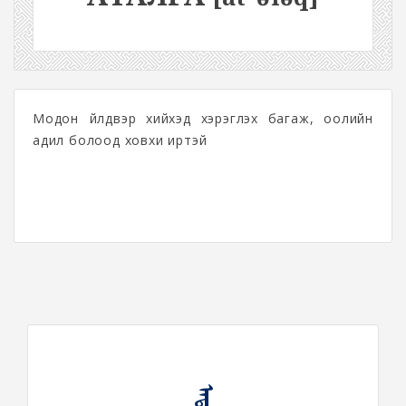
Модон үйлдвэр хийхэд хэрэглэх багаж, оолийн
адил болоод ховхи иртэй