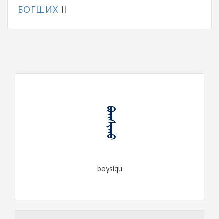
БОГШИХ
II
ᠪᠣᠭᠰᠢᠬᠤ
boγsiqu