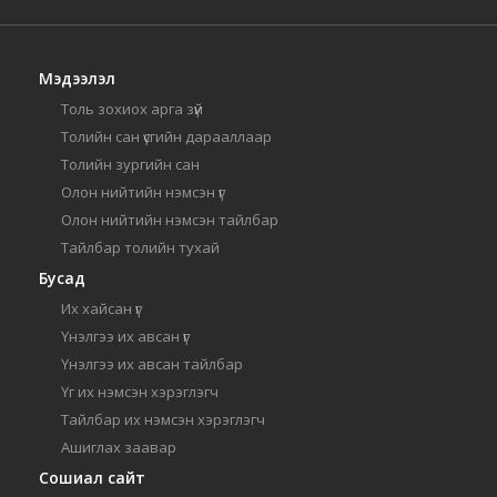
Мэдээлэл
Толь зохиох арга зүй
Толийн сан үсгийн дарааллаар
Толийн зургийн сан
Олон нийтийн нэмсэн үг
Олон нийтийн нэмсэн тайлбар
Тайлбар толийн тухай
Бусад
Их хайсан үг
Үнэлгээ их авсан үг
Үнэлгээ их авсан тайлбар
Үг их нэмсэн хэрэглэгч
Тайлбар их нэмсэн хэрэглэгч
Ашиглах заавар
Сошиал сайт