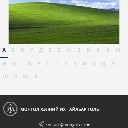
А
Б
В
Г
Д
Е
Ё
Ж
З
И
К
Л
М
Н
О
П
Р
С
Т
У
Ү
Ф
Х
Ц
Ч
Ш
Э
Ю
Я
contact@mongoltoli.mn