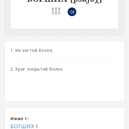
III
1. Их хогтой болох;
2. Хөрөнгө зоорьтой болох.
Ижил үг:
БОГШИХ
I