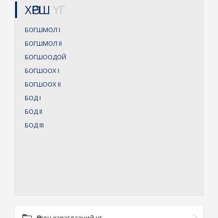
ХӨРШ
ҮГ
БОГШМОЛ
I
БОГШМОЛ
II
БОГШООДОЙ
БОГШООХ
I
БОГШООХ
II
БОД
I
БОД
II
БОД
III
Өргөн хэрэглээний үг