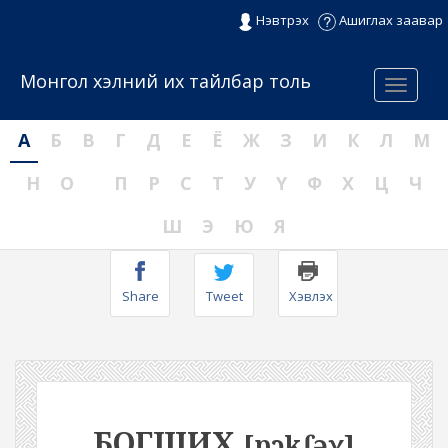
Нэвтрэх
Ашиглах заавар
Монгол хэлний их тайлбар толь
Menu
А
Б
В
Г
Д
Е
Ё
Ж
З
И
К
Л
М
Н
О
П
Р
С
Т
У
Ү
Ф
Х
Ц
Ч
Ш
Э
Ю
Я
Share
Tweet
Хэвлэх
БОГШИХ
[pɔkʃəχ]