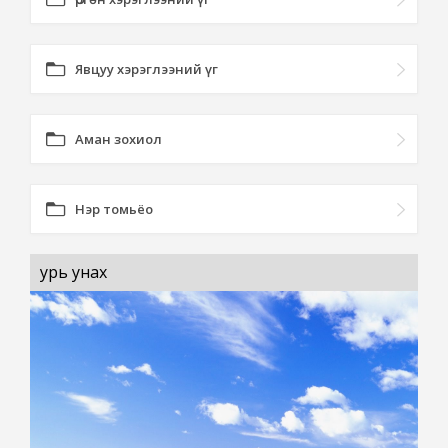
Явцуу хэрэглээний үг
Аман зохиол
Нэр томьёо
урь унах