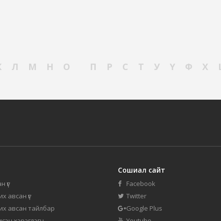
К
Л
М
Н
О
П
Р
С
Т
У
Ү
Ф
Х
Сошиал сайт
н үг
Facebook
их авсан үг
Twitter
 их авсан тайлбар
Google Plus
мсэн хэрэглэгч
Youtube