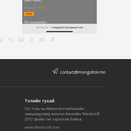
Ц
Ч
Ш
Э
Ю
Я
contact@mongoltoli.mn
Толийн тухай
Тус толь нь Мөнхгал компанийн
зөвшөөрлөөр монгол бичгийн 'Menksoft
2012' үсгийн тиг хэрэглэж байна.
www.Menksoft.com