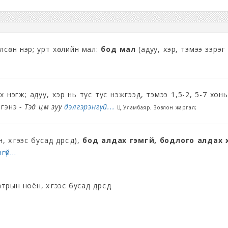
йлсөн нэр; урт хөлийн мал:
бод мал
(адуу, үхэр, тэмээ зэрэг
 нэгж; адуу, үхэр нь тус тус нэжгээд, тэмээ 1,5-2, 5-7 хонь
 гэнэ
- Тэд цөм зуу
дэлгэрэнгүй...
Ц.Уламбаяр. Зовлон жаргал;
хүүгээс бусад дүрсүүд),
бод алдах гэмгүй, бодлого алдах хэ
үй...
трын ноён, хүүгээс бусад дүрсүүд