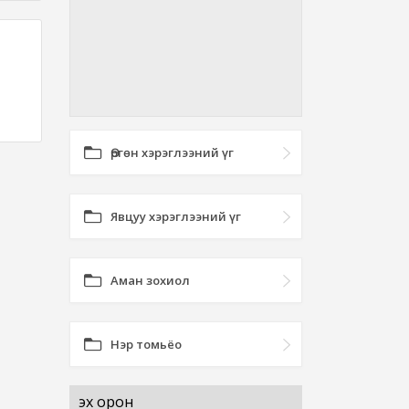
Өргөн хэрэглээний үг
Явцуу хэрэглээний үг
Аман зохиол
Нэр томьёо
эх орон