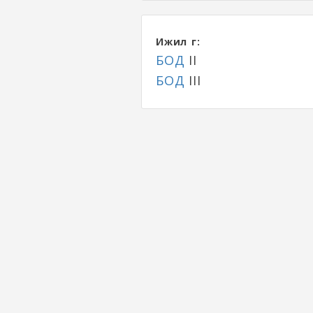
Ижил үг:
БОД
II
БОД
III