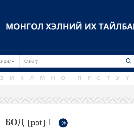
Toggle Dropdown
Кирил
З
И
К
Л
М
Н
О
П
Р
С
Т
У
Ү
БОД
I
[pɔt]