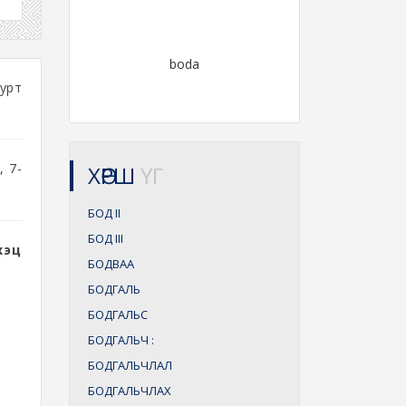
boda
 урт
, 7-
ХӨРШ
ҮГ
БОД
II
БОД
III
цүү
БОДВАА
БОДГАЛЬ
БОДГАЛЬС
БОДГАЛЬЧ
:
БОДГАЛЬЧЛАЛ
БОДГАЛЬЧЛАХ