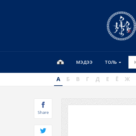
МЭДЭЭ
ТОЛЬ
А
Б
В
Г
Д
Е
Ё
Ж
Share