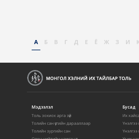
А
Б
В
Г
Д
Е
Ё
Ж
З
И
Мэдээлэл
Бусад
Толь зохиох арга зүй
Их хайса
Толийн сан үсгийн дарааллаар
Үнэлгээ 
Толийн зургийн сан
Үнэлгээ
Олон нийтийн нэмсэн үг
Үг их нэ