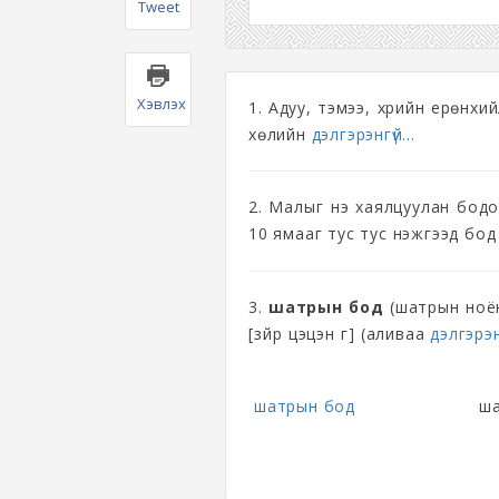
Tweet
Хэвлэх
1. Адуу, тэмээ, үхрийн ерөнхи
хөлийн
дэлгэрэнгүй...
2. Малыг үнэ хаялцуулан бодох
10 ямааг тус тус нэжгээд бод
3.
шатрын бод
(шатрын ноён, 
[зүйр цэцэн үг] (аливаа
дэлгэрэнг
шатрын бод
ша