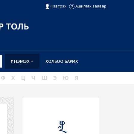
Нэвтрэх
Ашиглах заавар
ҮГ НЭМЭХ +
ХОЛБОО БАРИХ
Ф
Х
Ц
Ч
Ш
Э
Ю
Я
ᠪᠣᠳᠠ