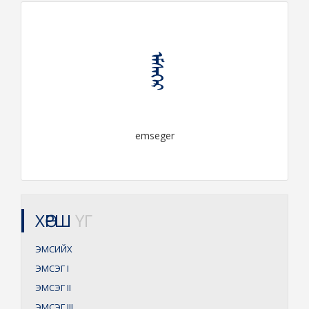
ᠡᠮᠰᠡᠭᠡᠷ
emseger
ХӨРШ
ҮГ
ЭМСИЙХ
ЭМСЭГ
I
ЭМСЭГ
II
ЭМСЭГ
III