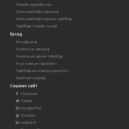
Толийн зургийн сан
Олон нийтийн нэмсэн үг
Олон нийтийн нэмсэн тайлбар
Тайлбар толийн тухай
Бусад
Их хайсан үг
Үнэлгээ их авсан үг
Үнэлгээ их авсан тайлбар
Үг их нэмсэн хэрэглэгч
Тайлбар их нэмсэн хэрэглэгч
Ашиглах заавар
Сошиал сайт
Facebook
Twitter
Google Plus
Youtube
Linked In