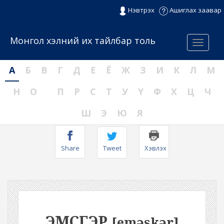
Нэвтрэх
Ашиглах заавар
Монгол хэлний их тайлбар толь
Menu
А
Б
В
Г
Д
Е
Ё
Ж
З
И
К
Л
М
Н
О
П
Р
С
Т
У
Ү
Ф
Х
Ц
Ч
Ш
Э
Ю
Я
Share
Tweet
Хэвлэх
ЭМСГЭР
[eməskər]