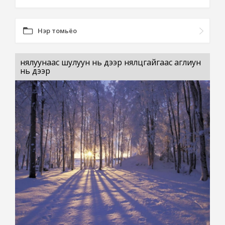
Нэр томьёо
нялуунаас шулуун нь дээр нялцгайгаас аглиун
нь дээр