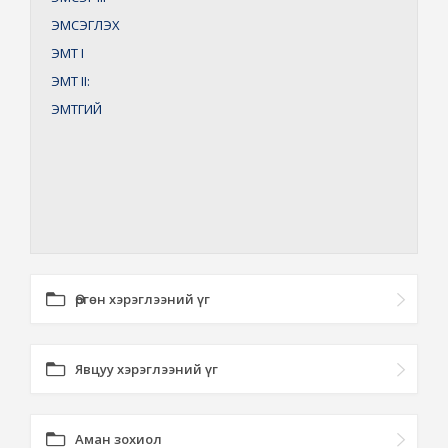
ЭМСЭГЛЭХ
ЭМТ
I
ЭМТ
II:
ЭМТГИЙ
Өргөн хэрэглээний үг
Явцуу хэрэглээний үг
Аман зохиол