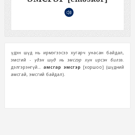
Үүдэн шүд нь ирмэгээсээ хугарч унасан байдал,
эмсгий -
Үүдэн шүд нь эмсгэр хүн ирсэн билээ.
дэлгэрэнгүй...
амсгар эмсгэр
[хоршоо] (шүдний
амсгай, эмсгий байдал).