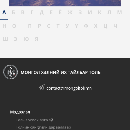
А
Б
В
Г
Д
Е
Ё
Ж
З
И
К
Л
М
Н
О
П
Р
С
Т
У
Ү
Ф
Х
Ц
Ч
Ш
Э
Ю
Я
contact@mongoltoli.mn
Мэдээлэл
Толь зохиох арга зүй
Толийн сан үсгийн дарааллаар