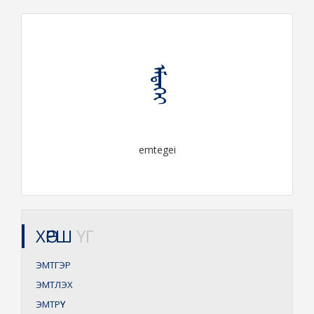
ᠡᠮᠲᠡᠭᠡᠶ
emtegei
ХӨРШ
ҮГ
ЭМТГЭР
ЭМТЛЭХ
ЭМТРҮҮ