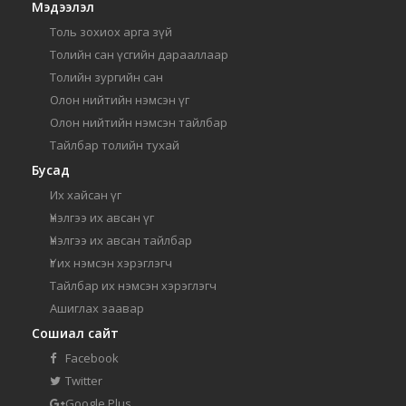
Мэдээлэл
Толь зохиох арга зүй
Толийн сан үсгийн дарааллаар
Толийн зургийн сан
Олон нийтийн нэмсэн үг
Олон нийтийн нэмсэн тайлбар
Тайлбар толийн тухай
Бусад
Их хайсан үг
Үнэлгээ их авсан үг
Үнэлгээ их авсан тайлбар
Үг их нэмсэн хэрэглэгч
Тайлбар их нэмсэн хэрэглэгч
Ашиглах заавар
Сошиал сайт
Facebook
Twitter
Google Plus