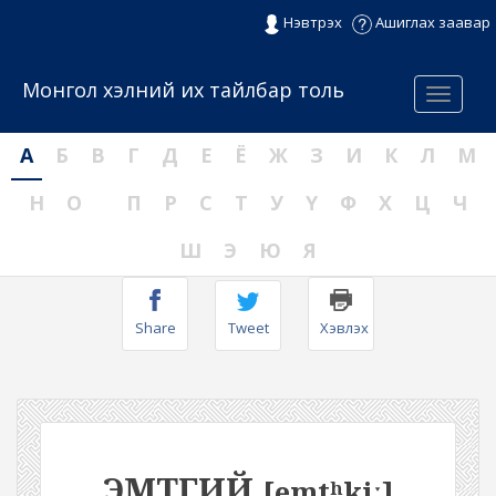
Нэвтрэх
Ашиглах заавар
Монгол хэлний их тайлбар толь
Menu
А
Б
В
Г
Д
Е
Ё
Ж
З
И
К
Л
М
Н
О
П
Р
С
Т
У
Ү
Ф
Х
Ц
Ч
Ш
Э
Ю
Я
Share
Tweet
Хэвлэх
ЭМТГИЙ
[emtʰkiː]