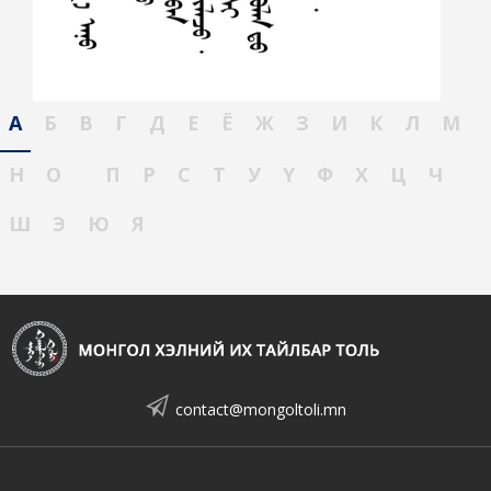
А
Б
В
Г
Д
Е
Ё
Ж
З
И
К
Л
М
Н
О
П
Р
С
Т
У
Ү
Ф
Х
Ц
Ч
Ш
Э
Ю
Я
contact@mongoltoli.mn