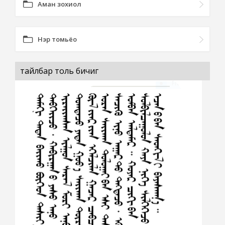
Аман зохиол
Нэр томьёо
тайлбар толь бичиг