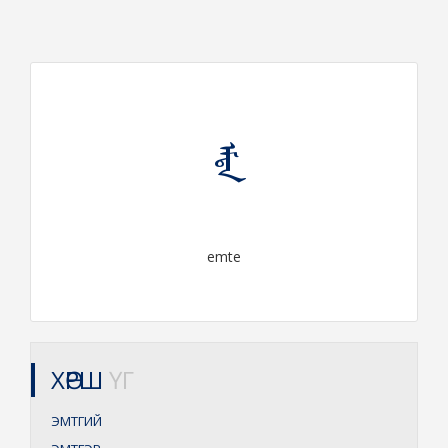
ᠡᠮᠲᠡ
emte
ХӨРШ
ҮГ
ЭМТГИЙ