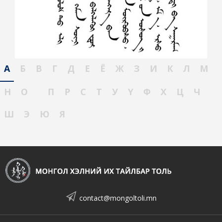
А
Б
В
Г
Д
Е
Ё
Ж
З
И
К
Л
М
Н
О
П
Р
С
Т
У
Ү
Ф
Х
Ц
Ч
Ш
Э
Ю
Я
contact@mongoltoli.mn