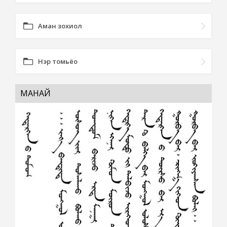
Аман зохиол
Нэр томьёо
МАНАЙ