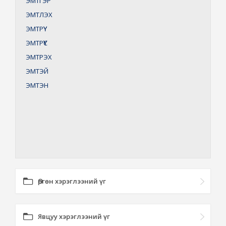
ЭМТГЭР
ЭМТЛЭХ
ЭМТРҮҮ
ЭМТРҮҮС
ЭМТРЭХ
ЭМТЭЙ
ЭМТЭН
Өргөн хэрэглээний үг
Явцуу хэрэглээний үг