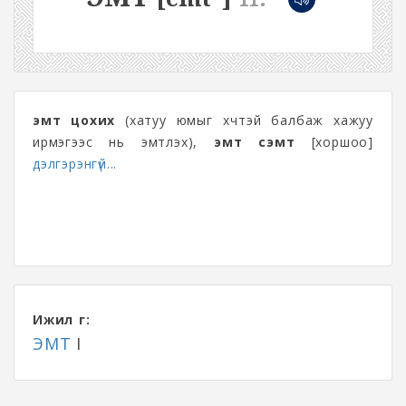
эмт цохих
(хатуу юмыг хүчтэй балбаж хажуу
ирмэгээс нь эмтлэх),
эмт сэмт
[хоршоо]
дэлгэрэнгүй...
Ижил үг:
ЭМТ
I