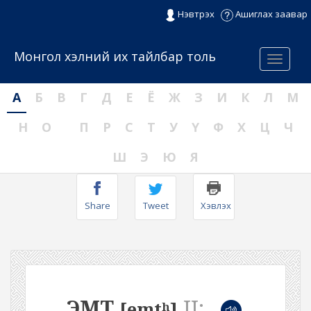
Нэвтрэх
Ашиглах заавар
Монгол хэлний их тайлбар толь
Menu
А
Б
В
Г
Д
Е
Ё
Ж
З
И
К
Л
М
Н
О
П
Р
С
Т
У
Ү
Ф
Х
Ц
Ч
Ш
Э
Ю
Я
Share
Tweet
Хэвлэх
ЭМТ
II:
[emtʰ]