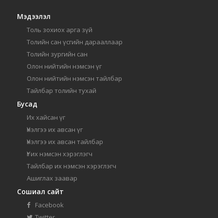
Мэдээлэл
Толь зохиох арга зүй
Толийн сан үсгийн дарааллаар
Толийн зургийн сан
Олон нийтийн нэмсэн үг
Олон нийтийн нэмсэн тайлбар
Тайлбар толийн тухай
Бусад
Их хайсан үг
Үнэлгээ их авсан үг
Үнэлгээ их авсан тайлбар
Үг их нэмсэн хэрэглэгч
Тайлбар их нэмсэн хэрэглэгч
Ашиглах заавар
Сошиал сайт
Facebook
Twitter