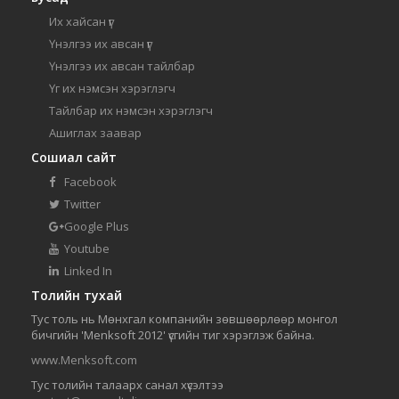
Их хайсан үг
Үнэлгээ их авсан үг
Үнэлгээ их авсан тайлбар
Үг их нэмсэн хэрэглэгч
Тайлбар их нэмсэн хэрэглэгч
Ашиглах заавар
Сошиал сайт
Facebook
Twitter
Google Plus
Youtube
Linked In
Толийн тухай
Тус толь нь Мөнхгал компанийн зөвшөөрлөөр монгол
бичгийн 'Menksoft 2012' үсгийн тиг хэрэглэж байна.
www.Menksoft.com
Тус толийн талаарх санал хүсэлтээ