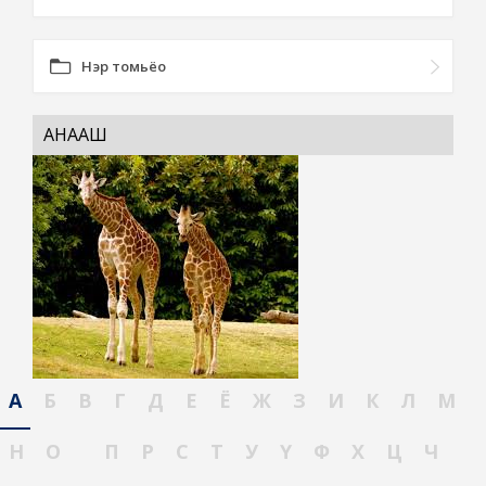
Нэр томьёо
АНААШ
А
Б
В
Г
Д
Е
Ё
Ж
З
И
К
Л
М
Н
О
П
Р
С
Т
У
Ү
Ф
Х
Ц
Ч