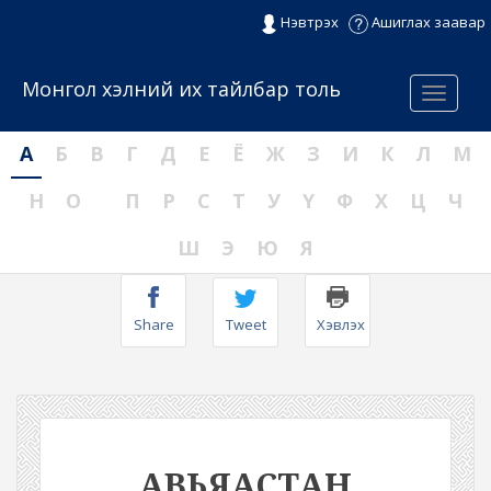
Нэвтрэх
Ашиглах заавар
Монгол хэлний их тайлбар толь
Menu
А
Б
В
Г
Д
Е
Ё
Ж
З
И
К
Л
М
Н
О
П
Р
С
Т
У
Ү
Ф
Х
Ц
Ч
Ш
Э
Ю
Я
Share
Tweet
Хэвлэх
АВЬЯАСТАН