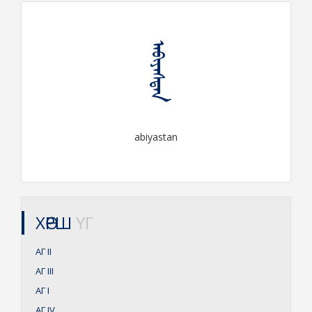
ᠠᠪᠢᠶᠠᠰᠲᠠᠨ
abiyastan
ХӨРШ
ҮГ
АГ
II
АГ
III
АГ
I
АГ
IV