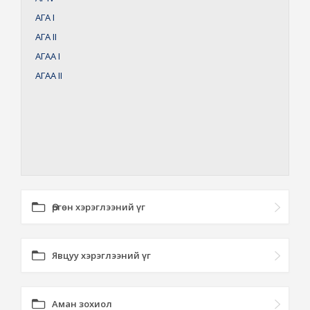
АГА
I
АГА
II
АГАА
I
АГАА
II
Өргөн хэрэглээний үг
Явцуу хэрэглээний үг
Аман зохиол