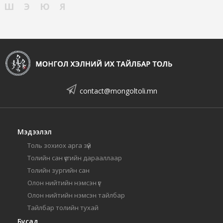
Ш
Э
Ю
Я
contact@mongoltoli.mn
Мэдээлэл
Толь зохиох арга зүй
Толийн сан үсгийн дарааллаар
Толийн зургийн сан
Олон нийтийн нэмсэн үг
Олон нийтийн нэмсэн тайлбар
Тайлбар толийн тухай
Бусад