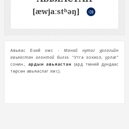
[æwjaːstʰəŋ]
Авьяас бүхий хүмүүс -
Манай нутаг урлагийн
авьяастан олонтой билээ.
“Утга зохиол, урлаг”
сонин.,
ардын авьяастан
(ард түмний дундаас
төрсөн авьяаслаг хүмүүс).