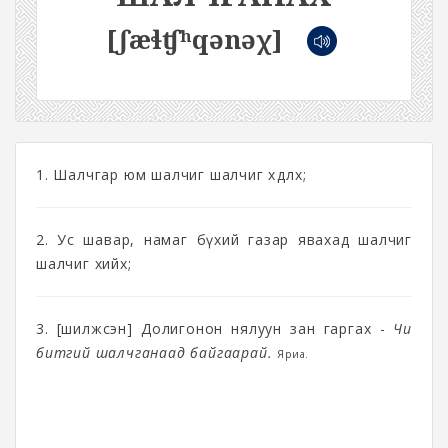
[ʃæɬʧʰqənəχ]
1. Шалчгар юм шалчиг шалчиг хөдлөх;
2. Ус шавар, намаг бүхий газар явахад шалчиг
шалчиг хийх;
3. [шилжсэн] Долигонон нялуун зан гаргах -
Чи
битгий шалчганаад байгаарай.
Яриа.