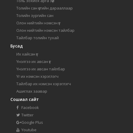
Толь зохиох арга зүй
Толийн сан үсгийн дарааллаар
Толийн зургийн сан
Олон нийтийн нэмсэн үг
Олон нийтийн нэмсэн тайлбар
Тайлбар толийн тухай
Бусад
Их хайсан үг
Үнэлгээ их авсан үг
Үнэлгээ их авсан тайлбар
Үг их нэмсэн хэрэглэгч
Тайлбар их нэмсэн хэрэглэгч
Ашиглах заавар
Сошиал сайт
Facebook
Twitter
Google Plus
Youtube