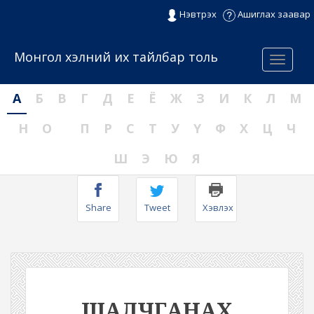
Нэвтрэх
Ашиглах заавар
Монгол хэлний их тайлбар толь
Menu
А
Б
В
Г
Д
Е
Ё
Ж
З
И
К
Л
М
Н
О
П
Р
С
Т
У
Ү
Ф
Х
Ц
Ч
Ш
Э
Ю
Я
Share
Tweet
Хэвлэх
ШАЛЧГАНАХ