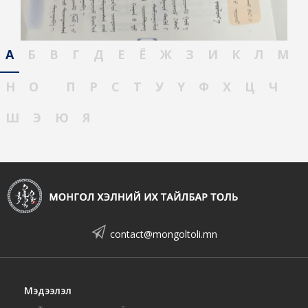
А
Б
В
Г
Д
Е
Ё
Ж
З
И
К
Л
М
Н
О
П
Р
С
Т
У
Ү
Ф
Х
Ц
Ч
Ш
Э
Ю
Я
contact@mongoltoli.mn
Мэдээлэл