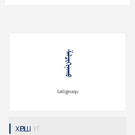
ᠱᠠᠯᠴᠢᠭᠢᠨᠠᠬᠤ
šalčiginaqu
ХӨРШ
ҮГ