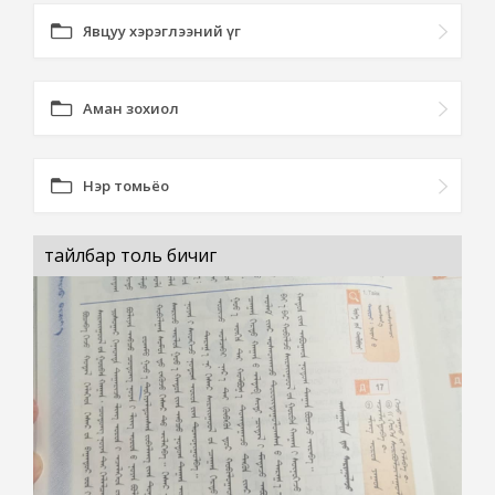
Явцуу хэрэглээний үг
Аман зохиол
Нэр томьёо
тайлбар толь бичиг