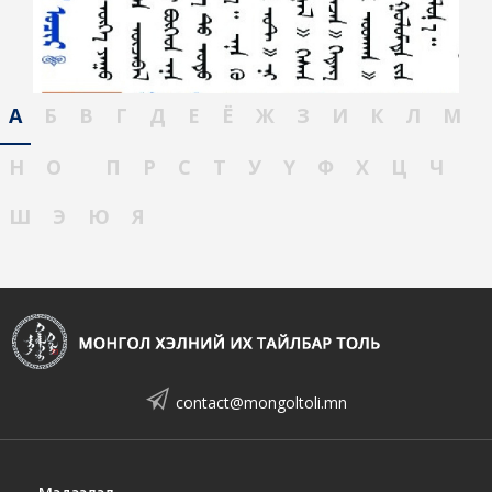
А
Б
В
Г
Д
Е
Ё
Ж
З
И
К
Л
М
Н
О
П
Р
С
Т
У
Ү
Ф
Х
Ц
Ч
Ш
Э
Ю
Я
contact@mongoltoli.mn