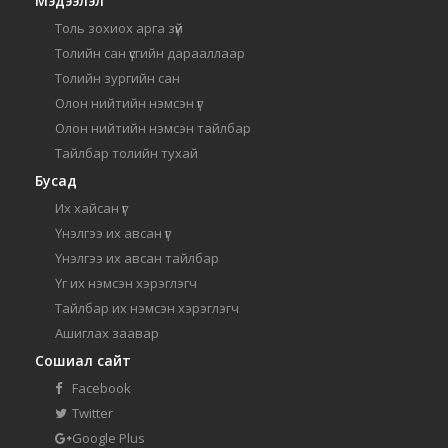
Мэдээлэл
Толь зохиох арга зүй
Толийн сан үсгийн дарааллаар
Толийн зургийн сан
Олон нийтийн нэмсэн үг
Олон нийтийн нэмсэн тайлбар
Тайлбар толийн тухай
Бусад
Их хайсан үг
Үнэлгээ их авсан үг
Үнэлгээ их авсан тайлбар
Үг их нэмсэн хэрэглэгч
Тайлбар их нэмсэн хэрэглэгч
Ашиглах заавар
Сошиал сайт
Facebook
Twitter
Google Plus