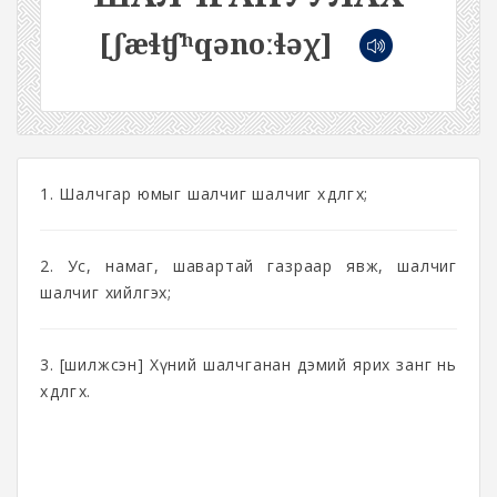
[ʃæɬʧʰqənoːɬəχ]
1. Шалчгар юмыг шалчиг шалчиг хөдөлгөх;
2. Ус, намаг, шавартай газраар явж, шалчиг
шалчиг хийлгэх;
3. [шилжсэн] Хүний шалчганан дэмий ярих занг нь
хөдөлгөх.