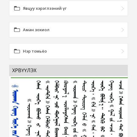
Явцуу хэрэглээний үг
Аман зохиол
Нэр томьёо
ХӨРВҮҮЛЭХ