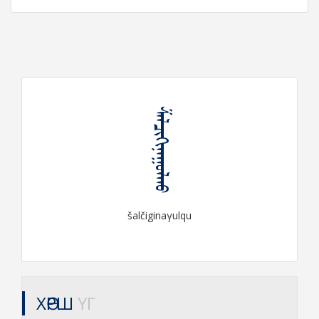
ᠱᠠᠯᠴᠢᠭᠢᠨᠠᠭᠤᠯᠬᠤ
šalčiginaγulqu
ХӨРШ
ҮГ