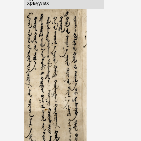
хөрвүүлэх