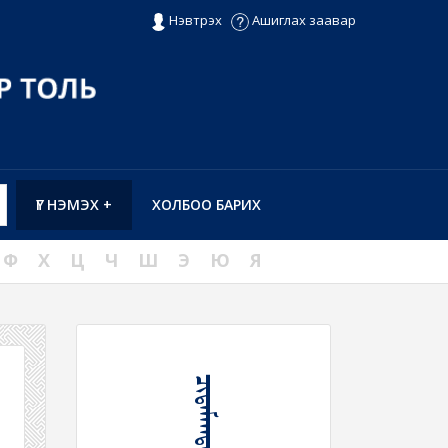
Нэвтрэх
Ашиглах заавар
ҮГ НЭМЭХ +
ХОЛБОО БАРИХ
Ф
Х
Ц
Ч
Ш
Э
Ю
Я
ᠴᠢᠳᠠᠮᠠᠭᠳᠠᠭᠤ