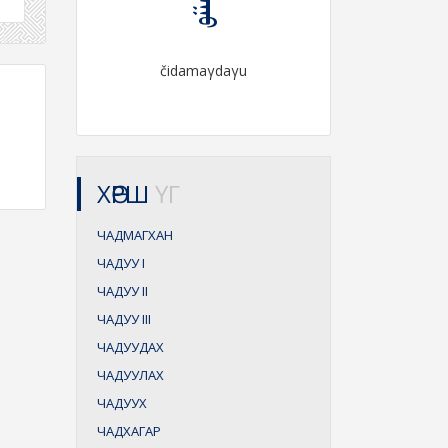
čidamaγdaγu
ХӨРШ
ҮГ
ЧАДМАГХАН
ЧАДУУ
I
ЧАДУУ
II
ЧАДУУ
III
ЧАДУУДАХ
ЧАДУУЛАХ
ЧАДУУХ
ЧАДХАГАР