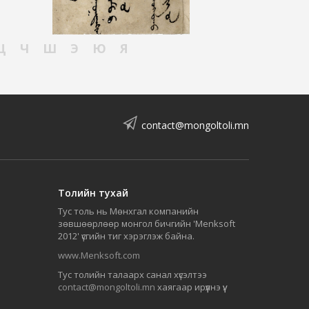
Ц
Ч
Ш
Э
Ю
Я
contact@mongoltoli.mn
Толийн тухай
Тус толь нь Мөнхгал компанийн
зөвшөөрлөөр монгол бичгийн 'Menksoft
2012' үсгийн тиг хэрэглэж байна.
www.Menksoft.com
Тус толийн талаарх санал хүсэлтээ
contact@mongoltoli.mn
хаягаар ирүүлнэ үү.