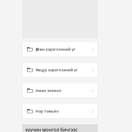
Өргөн хэрэглээний үг
Явцуу хэрэглээний үг
Аман зохиол
Нэр томьёо
хуучин монгол бичгээс