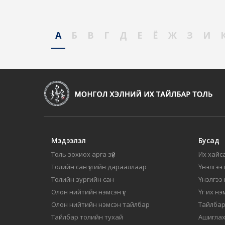
А
Б
В
Г
Д
Е
Ё
Ж
З
И
Мэдээлэл
Бусад
Толь зохиох арга зүй
Их хайса
Толийн сан үсгийн дарааллаар
Үнэлгээ 
Толийн зургийн сан
Үнэлгээ
Олон нийтийн нэмсэн үг
Үг их нэ
Олон нийтийн нэмсэн тайлбар
Тайлбар
Тайлбар толийн тухай
Ашиглах