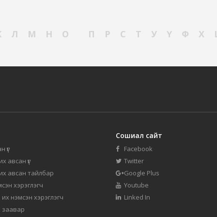
К
Л
М
Н
О
П
Р
С
Т
У
Ү
Ф
Х
Сошиал сайт
н үг
Facebook
их авсан үг
Twitter
 их авсан тайлбар
Google Plus
мсэн хэрэглэгч
Youtube
 их нэмсэн хэрэглэгч
Linked In
 заавар