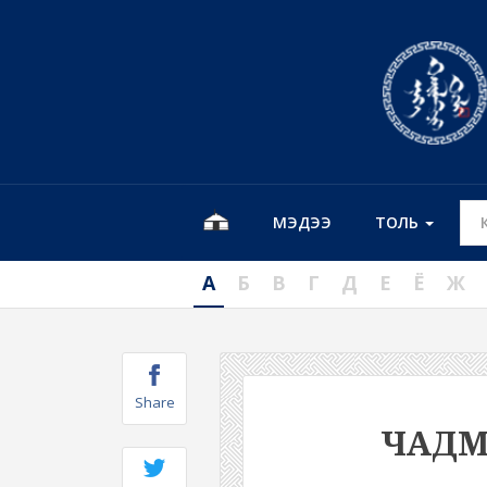
МЭДЭЭ
ТОЛЬ
А
Б
В
Г
Д
Е
Ё
Ж
Share
ЧАДМ