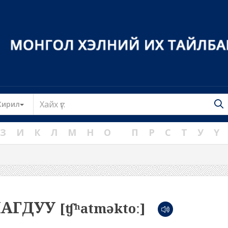
Toggle Dropdown
Кирил
З
И
К
Л
М
Н
О
П
Р
С
Т
У
Ү
АГДУУ
[ʧʰatməktoː]