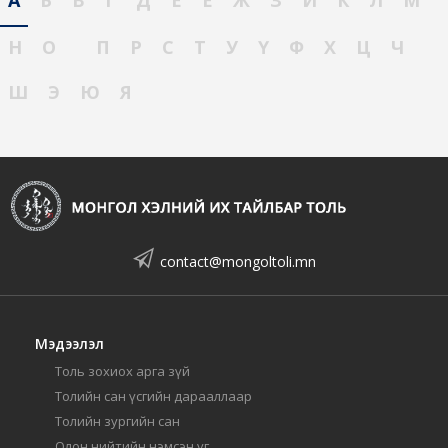
Н
О
П
Р
С
Т
У
Ү
Ф
Х
Ц
Ч
Ш
Э
Ю
Я
contact@mongoltoli.mn
Мэдээлэл
Толь зохиох арга зүй
Толийн сан үсгийн дарааллаар
Толийн зургийн сан
Олон нийтийн нэмсэн үг