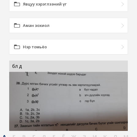
Явцуу хэрэглээний үг
Аман зохиол
Нэр томьёо
бүл дүү
А
Б
В
Г
Д
Е
Ё
Ж
З
И
К
Л
М