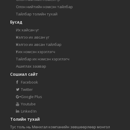
Олон нийтийн нэмсэн тайлбар
Тайлбар толийн тухай
Бусад
Их хайсан үг
Үнэлгээ их авсан үг
Үнэлгээ их авсан тайлбар
Үг их нэмсэн хэрэглэгч
Тайлбар их нэмсэн хэрэглэгч
Ашиглах заавар
Сошиал сайт
Facebook
Twitter
Google Plus
Youtube
Linked In
Толийн тухай
Тус толь нь Мөнхгал компанийн зөвшөөрлөөр монгол