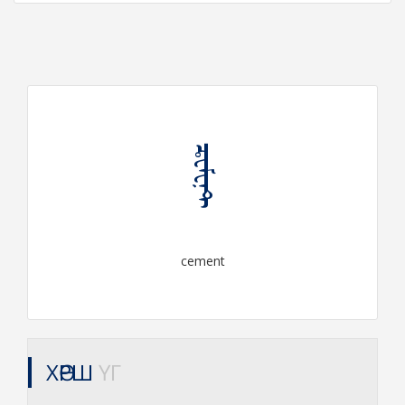
ᠼᠧᠮᠧᠨ᠋ᠲ
cement
ХӨРШ
ҮГ