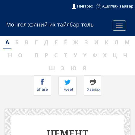
Нэвтрэх
Ашиглах заавар
Монгол хэлний их тайлбар толь
Menu
А
Б
В
Г
Д
Е
Ё
Ж
З
И
К
Л
М
Н
О
П
Р
С
Т
У
Ү
Ф
Х
Ц
Ч
Ш
Э
Ю
Я
Share
Tweet
Хэвлэх
ЦЕМЕНТ