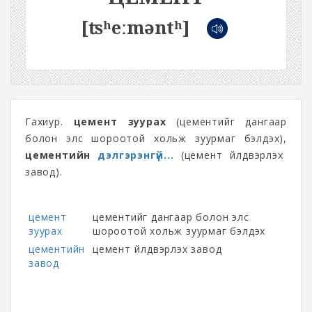
[ʦʰeːməntʰ]
Гахиур.
цемент зуурах
(цементийг дангаар
болон элс шороотой хольж зуурмаг бэлдэх),
цементийн
дэлгэрэнгүй...
(цемент үйлдвэрлэх
завод).
цемент
цементийг дангаар болон элс
зуурах
шороотой хольж зуурмаг бэлдэх
цементийн
цемент үйлдвэрлэх завод
завод