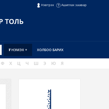
Нэвтрэх
Ашиглах заавар
ҮГ НЭМЭХ +
ХОЛБОО БАРИХ
Ф
Х
Ц
Ч
Ш
Э
Ю
Я
ᠼᠢᠶᠠᠨ᠋ᠵᠢᠭᠤᠯᠬᠤ