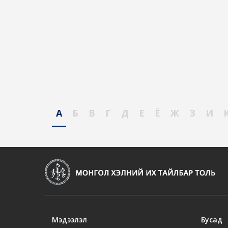
А
Б
В
Г
Д
Е
Ё
Ж
З
И
Мэдээлэл
Бусад