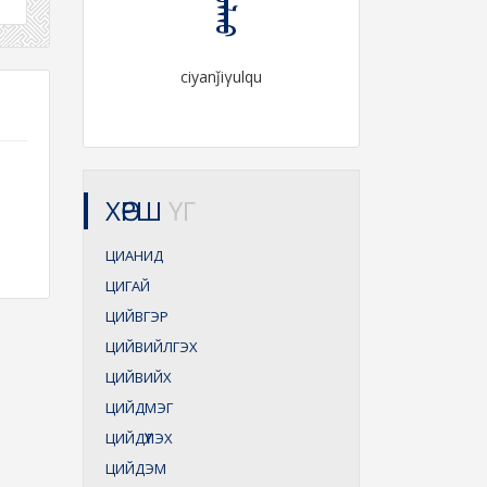
ciyanǰiγulqu
ХӨРШ
ҮГ
ЦИАНИД
ЦИГАЙ
ЦИЙВГЭР
ЦИЙВИЙЛГЭХ
ЦИЙВИЙХ
ЦИЙДМЭГ
ЦИЙДҮҮЛЭХ
ЦИЙДЭМ