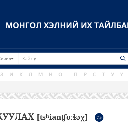
Toggle Dropdown
Кирил
З
И
К
Л
М
Н
О
П
Р
С
Т
У
Ү
ЖУУЛАХ
[ʦʰianʧoːɬəχ]