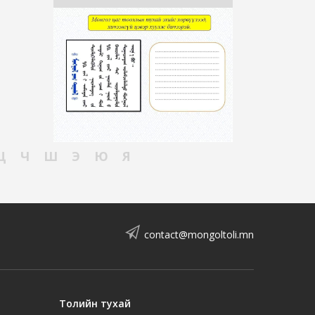
Ц
Ч
Ш
Э
Ю
Я
contact@mongoltoli.mn
Толийн тухай