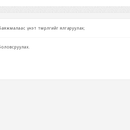
 баяжмалаас үнэт төмөрлөгийг ялгаруулах;
боловсруулах.