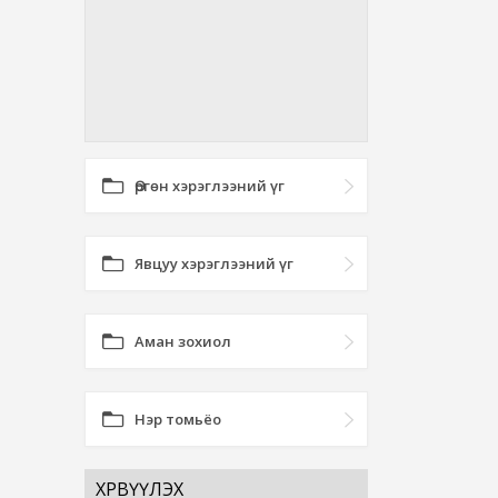
Өргөн хэрэглээний үг
Явцуу хэрэглээний үг
Аман зохиол
Нэр томьёо
ХӨРВҮҮЛЭХ