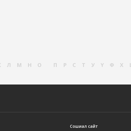
К
Л
М
Н
О
П
Р
С
Т
У
Ү
Ф
Х
Сошиал сайт