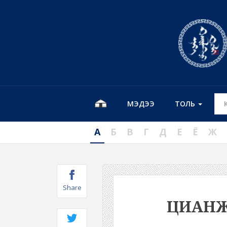
МЭДЭЭ
ТОЛЬ
А
Б
В
Г
Д
Е
Ё
Ж
Share
ЦИАН