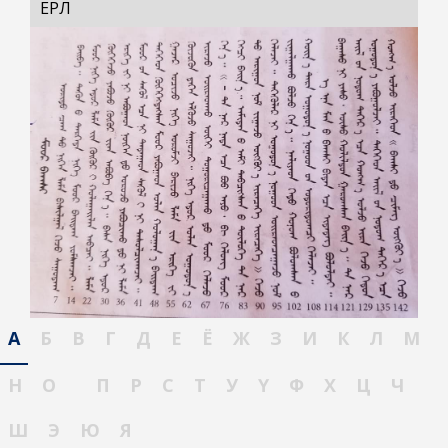
ЕРӨӨЛ
А
Б
В
Г
Д
Е
Ё
Ж
З
И
К
Л
М
Н
О
П
Р
С
Т
У
Ү
Ф
Х
Ц
Ч
Ш
Э
Ю
Я