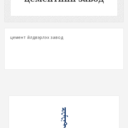
цемент үйлдвэрлэх завод