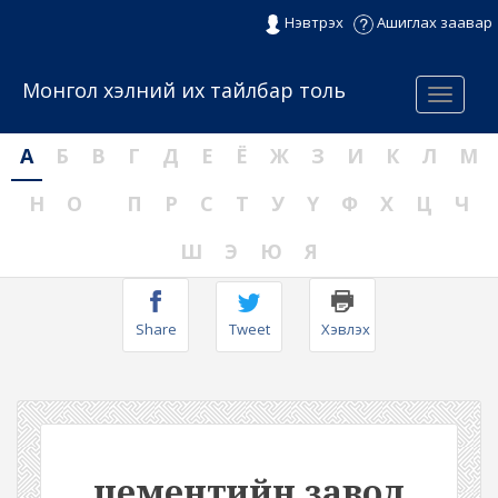
Нэвтрэх
Ашиглах заавар
Монгол хэлний их тайлбар толь
Menu
А
Б
В
Г
Д
Е
Ё
Ж
З
И
К
Л
М
Н
О
П
Р
С
Т
У
Ү
Ф
Х
Ц
Ч
Ш
Э
Ю
Я
Share
Tweet
Хэвлэх
цементийн завод