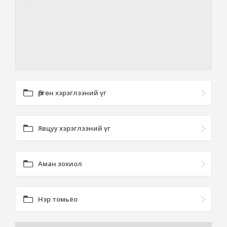
Өргөн хэрэглээний үг
Явцуу хэрэглээний үг
Аман зохиол
Нэр томьёо