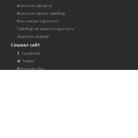
Үнэлгээ их авсан үг
Үнэлгээ их авсан тайлбар
Үг их нэмсэн хэрэглэгч
Тайлбар их нэмсэн хэрэглэгч
Ашиглах заавар
Сошиал сайт
Facebook
Twitter
Google Plus
Youtube
Linked In
Толийн тухай
Тус толь нь Мөнхгал компанийн зөвшөөрлөөр монгол
бичгийн 'Menksoft 2012' үсгийн тиг хэрэглэж байна.
www.Menksoft.com
Тус толийн талаарх санал хүсэлтээ
contact@mongoltoli.mn
хаягаар ирүүлнэ үү.