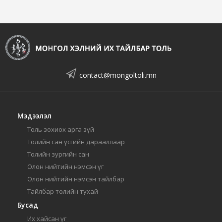
contact@mongoltoli.mn
Мэдээлэл
Толь зохиох арга зүй
Толийн сан үсгийн дарааллаар
Толийн зургийн сан
Олон нийтийн нэмсэн үг
Олон нийтийн нэмсэн тайлбар
Тайлбар толийн тухай
Бусад
Их хайсан үг