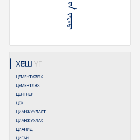
ᠼᠧᠮᠧᠨ᠋ᠲ ᠦᠨ ᠵᠠᠸᠣᠳ᠋
ХӨРШ
ҮГ
ЦЕМЕНТЖҮҮЛЭХ
ЦЕМЕНТЛЭХ
ЦЕНТНЕР
ЦЕХ
ЦИАНЖУУЛАЛТ
ЦИАНЖУУЛАХ
ЦИАНИД
ЦИГАЙ