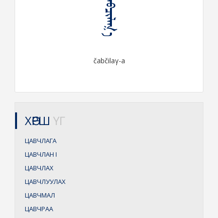
ᠴᠠᠪᠴᠢᠯᠠᠭ᠎ᠠ
čabčilaγ-a
ХӨРШ
ҮГ
ЦАВЧЛАГА
ЦАВЧЛАН
I
ЦАВЧЛАХ
ЦАВЧЛУУЛАХ
ЦАВЧМАЛ
ЦАВЧРАА