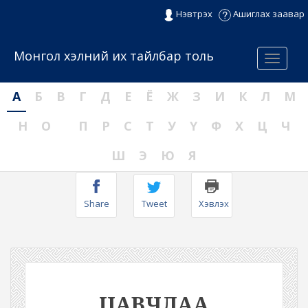
Нэвтрэх
Ашиглах заавар
Монгол хэлний их тайлбар толь
Menu
А
Б
В
Г
Д
Е
Ё
Ж
З
И
К
Л
М
Н
О
П
Р
С
Т
У
Ү
Ф
Х
Ц
Ч
Ш
Э
Ю
Я
Share
Tweet
Хэвлэх
ЦАВЧЛАА