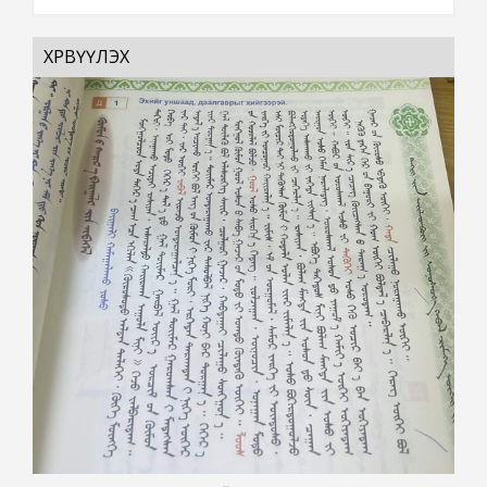
ХӨРВҮҮЛЭХ