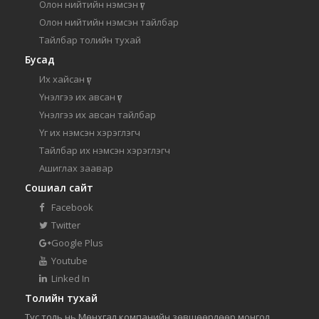
Олон нийтийн нэмсэн үг
Олон нийтийн нэмсэн тайлбар
Тайлбар толийн тухай
Бусад
Их хайсан үг
Үнэлгээ их авсан үг
Үнэлгээ их авсан тайлбар
Үг их нэмсэн хэрэглэгч
Тайлбар их нэмсэн хэрэглэгч
Ашиглах заавар
Сошиал сайт
Facebook
Twitter
Google Plus
Youtube
Linked In
Толийн тухай
Тус толь нь Мөнхгал компанийн зөвшөөрлөөр монгол