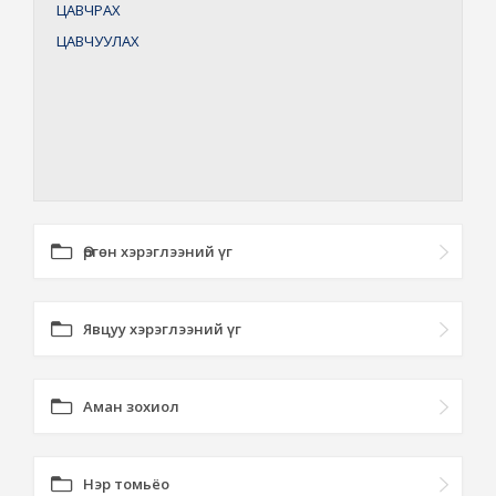
ЦАВЧРАХ
ЦАВЧУУЛАХ
Өргөн хэрэглээний үг
Явцуу хэрэглээний үг
Аман зохиол
Нэр томьёо