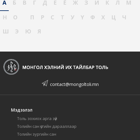
А
Б
В
Г
Д
Е
Ё
Ж
З
И
К
Л
М
Н
О
П
Р
С
Т
У
Ү
Ф
Х
Ц
Ч
Ш
Э
Ю
Я
contact@mongoltoli.mn
Мэдээлэл
Толь зохиох арга зүй
Толийн сан үсгийн дарааллаар
Толийн зургийн сан