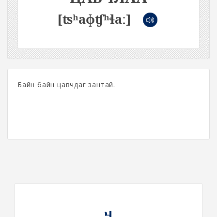
[ʦʰaɸʧʰɬaː]
Байн байн цавчдаг зантай.