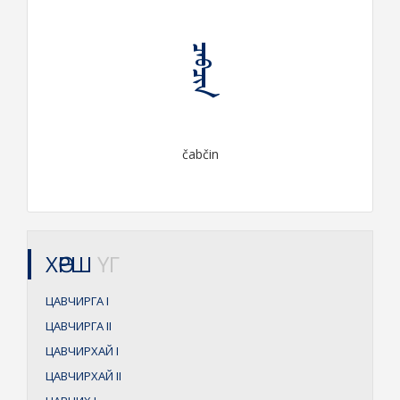
ᠴᠠᠪᠴᠢᠨ
čabčin
ХӨРШ
ҮГ
ЦАВЧИРГА
I
ЦАВЧИРГА
II
ЦАВЧИРХАЙ
I
ЦАВЧИРХАЙ
II