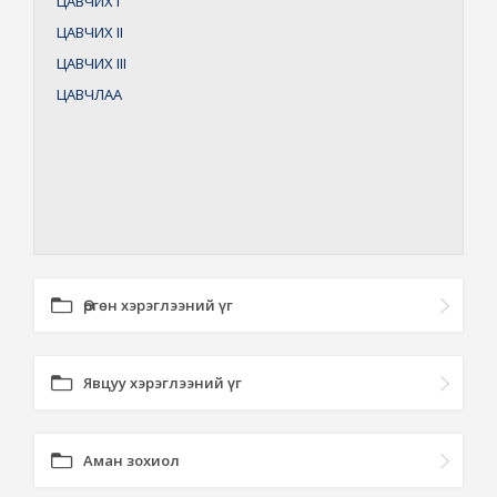
ЦАВЧИХ
I
ЦАВЧИХ
II
ЦАВЧИХ
III
ЦАВЧЛАА
Өргөн хэрэглээний үг
Явцуу хэрэглээний үг
Аман зохиол