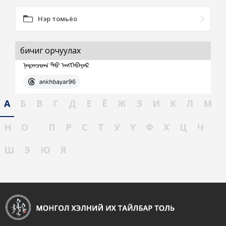
Нэр томьёо
бичиг орчуулах
А
Б
В
Г
Д
Е
Ё
Ж
З
И
К
Л
М
Н
О
П
Р
С
Т
У
Ү
Ф
Х
Ц
Ч
Ш
Э
Ю
Я