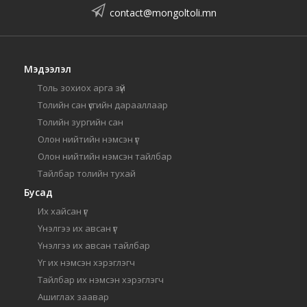
contact@mongoltoli.mn
Мэдээлэл
Толь зохиох арга зүй
Толийн сан үсгийн дарааллаар
Толийн зургийн сан
Олон нийтийн нэмсэн үг
Олон нийтийн нэмсэн тайлбар
Тайлбар толийн тухай
Бусад
Их хайсан үг
Үнэлгээ их авсан үг
Үнэлгээ их авсан тайлбар
Үг их нэмсэн хэрэглэгч
Тайлбар их нэмсэн хэрэглэгч
Ашиглах заавар