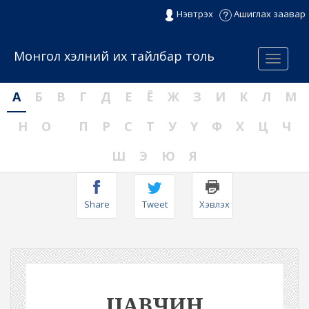
Нэвтрэх
Ашиглах заавар
Монгол хэлний их тайлбар толь
Menu
А
Б
В
Г
Д
Е
Ё
Ж
З
И
К
Л
М
Н
О
П
Р
С
Т
У
Ү
Ф
Х
Ц
Ч
Ш
Э
Ю
Я
Share
Tweet
Хэвлэх
ЦАВЧИН