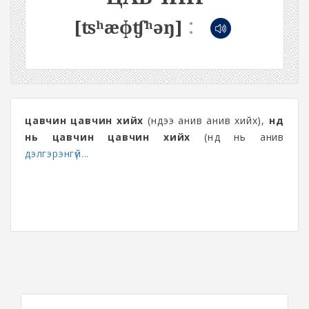
:
[ʦʰæɸʧʰəŋ]
цавчин цавчин хийх
(нүдээ анив анив хийх),
нүд
нь цавчин цавчин хийх
(нүд нь анив
дэлгэрэнгүй...