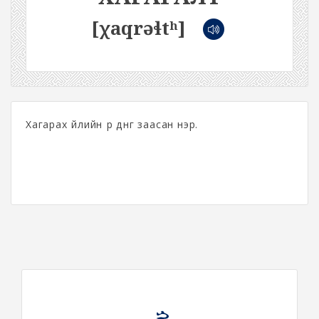
[χaqrəɬtʰ]
Хагарах үйлийн үр дүнг заасан нэр.