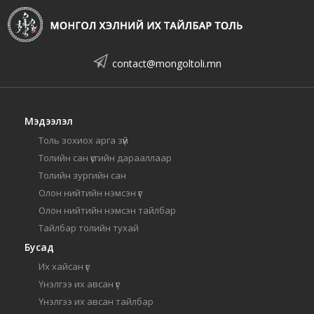
contact@mongoltoli.mn
Мэдээлэл
Толь зохиох арга зүй
Толийн сан үсгийн дарааллаар
Толийн зургийн сан
Олон нийтийн нэмсэн үг
Олон нийтийн нэмсэн тайлбар
Тайлбар толийн тухай
Бусад
Их хайсан үг
Үнэлгээ их авсан үг
Үнэлгээ их авсан тайлбар