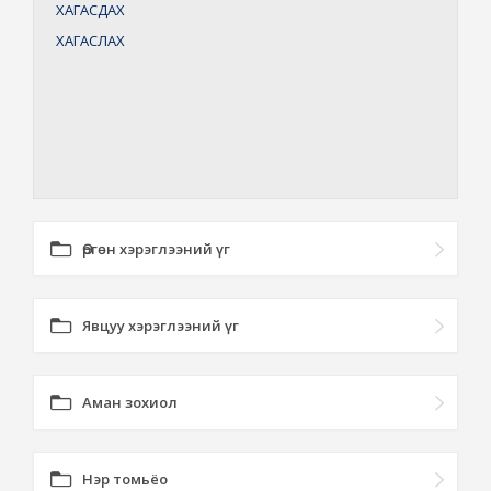
ХАГАСДАХ
ХАГАСЛАХ
Өргөн хэрэглээний үг
Явцуу хэрэглээний үг
Аман зохиол
Нэр томьёо