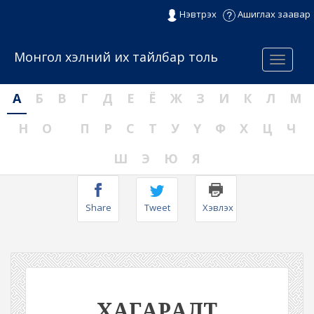
Нэвтрэх
Ашиглах заавар
Монгол хэлний их тайлбар толь
Menu
А
Б
В
Г
Д
Е
Ё
Ж
З
И
К
Л
М
Н
О
П
Р
С
Т
У
Ү
Ф
Х
Ц
Ч
Ш
Э
Ю
Я
Share
Tweet
Хэвлэх
ХАГАРАЛТ