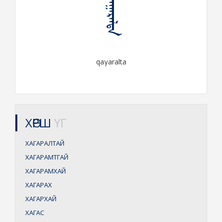
ᠬᠠᠭᠠᠷᠠᠯᠲᠠ
qaγaralta
ХӨРШ
ҮГ
ХАГАРАЛТАЙ
ХАГАРАМТГАЙ
ХАГАРАМХАЙ
ХАГАРАХ
ХАГАРХАЙ
ХАГАС