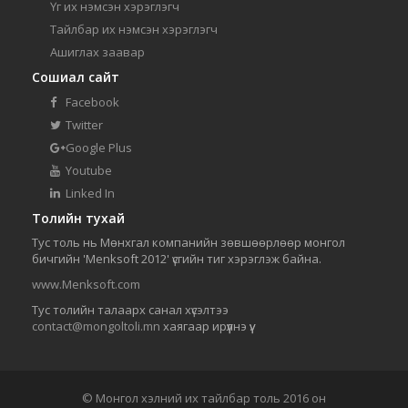
Үг их нэмсэн хэрэглэгч
Тайлбар их нэмсэн хэрэглэгч
Ашиглах заавар
Сошиал сайт
Facebook
Twitter
Google Plus
Youtube
Linked In
Толийн тухай
Тус толь нь Мөнхгал компанийн зөвшөөрлөөр монгол
бичгийн 'Menksoft 2012' үсгийн тиг хэрэглэж байна.
www.Menksoft.com
Тус толийн талаарх санал хүсэлтээ
contact@mongoltoli.mn
хаягаар ирүүлнэ үү.
© Монгол хэлний их тайлбар толь 2016 он