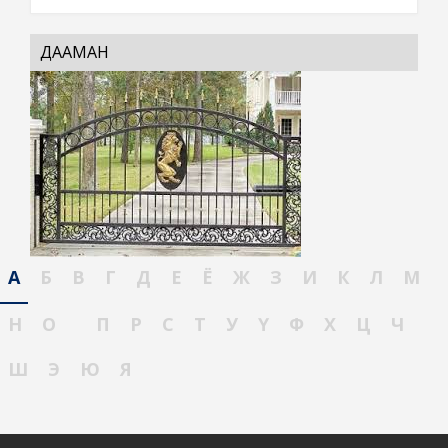
ДААМАН
А
Б
В
Г
Д
Е
Ё
Ж
З
И
К
Л
М
Н
О
П
Р
С
Т
У
Ү
Ф
Х
Ц
Ч
Ш
Э
Ю
Я