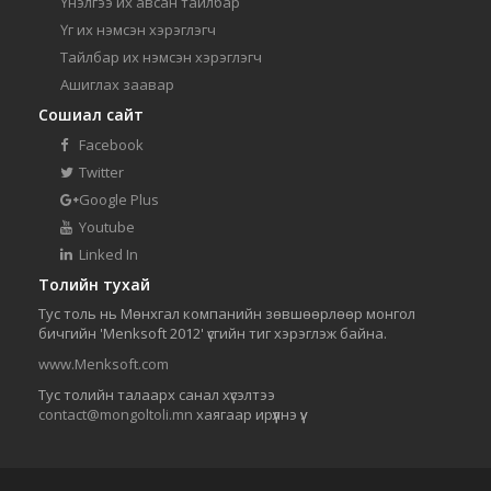
Үнэлгээ их авсан тайлбар
Үг их нэмсэн хэрэглэгч
Тайлбар их нэмсэн хэрэглэгч
Ашиглах заавар
Сошиал сайт
Facebook
Twitter
Google Plus
Youtube
Linked In
Толийн тухай
Тус толь нь Мөнхгал компанийн зөвшөөрлөөр монгол
бичгийн 'Menksoft 2012' үсгийн тиг хэрэглэж байна.
www.Menksoft.com
Тус толийн талаарх санал хүсэлтээ
contact@mongoltoli.mn
хаягаар ирүүлнэ үү.