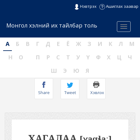
Нэвтрэх
Ашиглах заавар
Монгол хэлний их тайлбар толь
Menu
А
Б
В
Г
Д
Е
Ё
Ж
З
И
К
Л
М
Н
О
П
Р
С
Т
У
Ү
Ф
Х
Ц
Ч
Ш
Э
Ю
Я
Share
Tweet
Хэвлэх
ХАГАЛАА
[χaqɬaː]