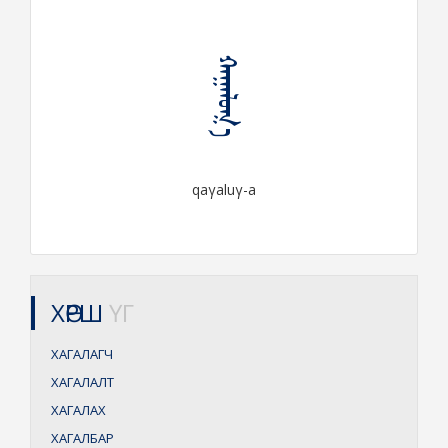
ᠬᠠᠭᠠᠯᠤᠭ᠎ᠠ
qaγaluγ-a
ХӨРШ
ҮГ
ХАГАЛАГЧ
ХАГАЛАЛТ
ХАГАЛАХ
ХАГАЛБАР