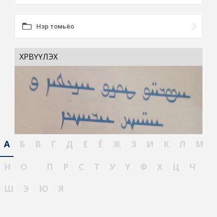
Нэр томьёо
ХӨРВҮҮЛЭХ
А
Б
В
Г
Д
Е
Ё
Ж
З
И
К
Л
М
Н
О
П
Р
С
Т
У
Ү
Ф
Х
Ц
Ч
Ш
Э
Ю
Я