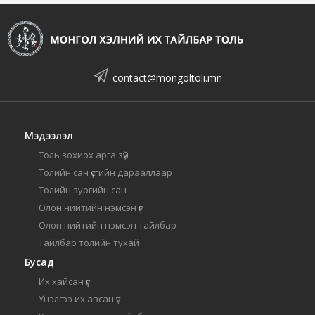
contact@mongoltoli.mn
Мэдээлэл
Толь зохиох арга зүй
Толийн сан үсгийн дарааллаар
Толийн зургийн сан
Олон нийтийн нэмсэн үг
Олон нийтийн нэмсэн тайлбар
Тайлбар толийн тухай
Бусад
Их хайсан үг
Үнэлгээ их авсан үг