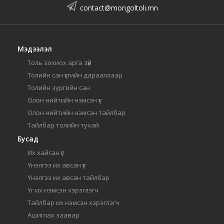
contact@mongoltoli.mn
Мэдээлэл
Толь зохиох арга зүй
Толийн сан үсгийн дарааллаар
Толийн зургийн сан
Олон нийтийн нэмсэн үг
Олон нийтийн нэмсэн тайлбар
Тайлбар толийн тухай
Бусад
Их хайсан үг
Үнэлгээ их авсан үг
Үнэлгээ их авсан тайлбар
Үг их нэмсэн хэрэглэгч
Тайлбар их нэмсэн хэрэглэгч
Ашиглах заавар