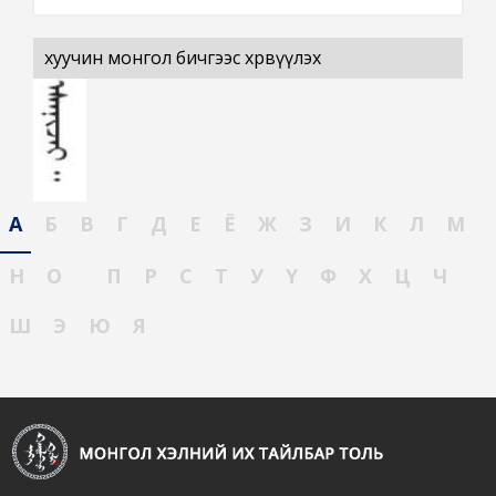
хуучин монгол бичгээс хөрвүүлэх
А
Б
В
Г
Д
Е
Ё
Ж
З
И
К
Л
М
Н
О
П
Р
С
Т
У
Ү
Ф
Х
Ц
Ч
Ш
Э
Ю
Я