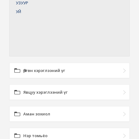
УЗУУР
УЙ
Өргөн хэрэглээний үг
Явцуу хэрэглээний үг
Аман зохиол
Нэр томьёо