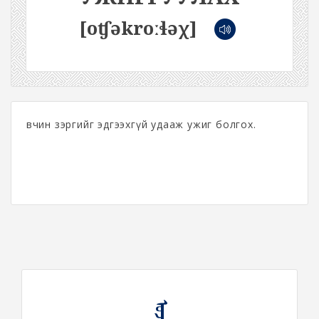
[oʧəkroːɬəχ]
Өвчин зэргийг эдгээхгүй удааж ужиг болгох.