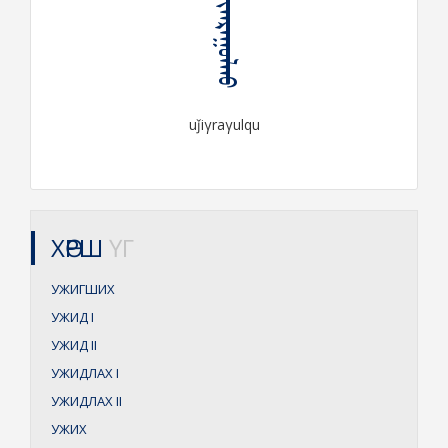
ᠤᠵᠢᠭᠷᠠᠭᠤᠯᠬᠤ
uǰiγraγulqu
ХӨРШ
ҮГ
УЖИГШИХ
УЖИД
I
УЖИД
II
УЖИДЛАХ
I
УЖИДЛАХ
II
УЖИХ