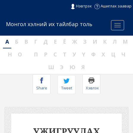
Нэвтрэх
Ашиглах заавар
Монгол хэлний их тайлбар толь
Menu
А
Б
В
Г
Д
Е
Ё
Ж
З
И
К
Л
М
Н
О
П
Р
С
Т
У
Ү
Ф
Х
Ц
Ч
Ш
Э
Ю
Я
Share
Tweet
Хэвлэх
УЖИГРУУЛАХ