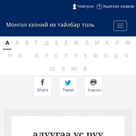
Нэвтрэх
Ашиглах заавар
Монгол хэлний их тайлбар толь
Menu
А
Б
В
Г
Д
Е
Ё
Ж
З
И
К
Л
М
Н
О
П
Р
С
Т
У
Ү
Ф
Х
Ц
Ч
Ш
Э
Ю
Я
Share
Tweet
Хэвлэх
адуугаа ус руу