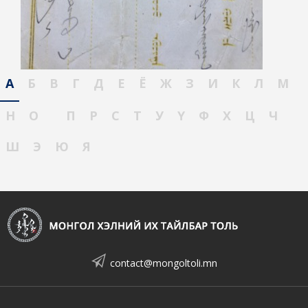
А
Б
В
Г
Д
Е
Ё
Ж
З
И
К
Л
М
Н
О
П
Р
С
Т
У
Ү
Ф
Х
Ц
Ч
Ш
Э
Ю
Я
contact@mongoltoli.mn