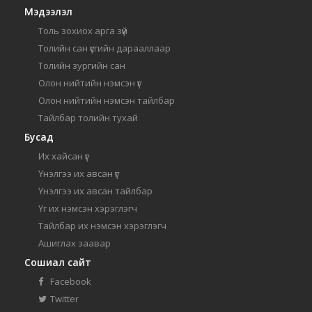
Мэдээлэл
Толь зохиох арга зүй
Толийн сан үсгийн дарааллаар
Толийн зургийн сан
Олон нийтийн нэмсэн үг
Олон нийтийн нэмсэн тайлбар
Тайлбар толийн тухай
Бусад
Их хайсан үг
Үнэлгээ их авсан үг
Үнэлгээ их авсан тайлбар
Үг их нэмсэн хэрэглэгч
Тайлбар их нэмсэн хэрэглэгч
Ашиглах заавар
Сошиал сайт
Facebook
Twitter