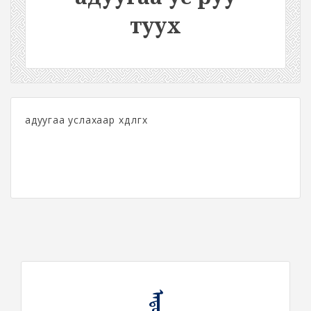
туух
адуугаа услахаар хөдөлгөх