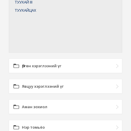
ТУУХАЙ
III
ТУУХАЙЦАХ
Өргөн хэрэглээний үг
Явцуу хэрэглээний үг
Аман зохиол
Нэр томьёо