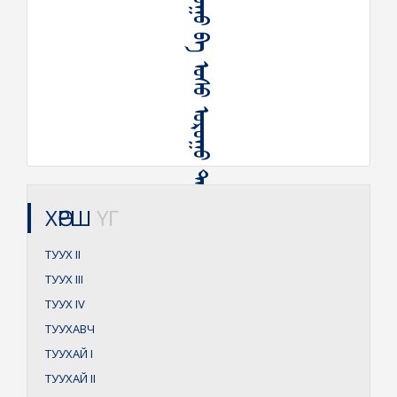
ᠠᠳᠤᠭᠤ ᠪᠠ ᠤᠰᠤ ᠤᠷᠤᠭᠤ ᠲᠠᠭᠤᠬᠤ
ХӨРШ
ҮГ
ТУУХ
II
ТУУХ
III
ТУУХ
IV
ТУУХАВЧ
ТУУХАЙ
I
ТУУХАЙ
II