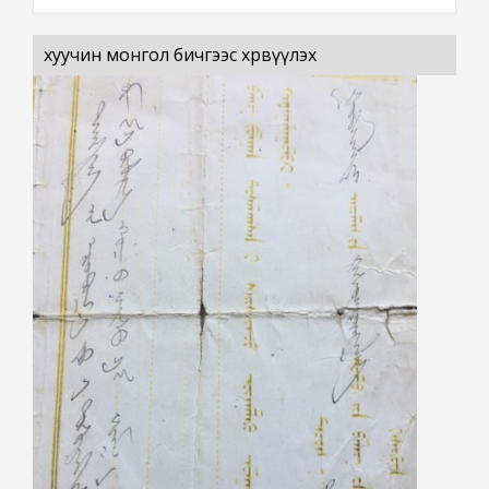
хуучин монгол бичгээс хөрвүүлэх