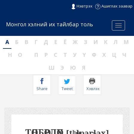
Нэвтрэх
Ашиглах заавар
Монгол хэлний их тайлбар толь
Menu
А
Б
В
Г
Д
Е
Ё
Ж
З
И
К
Л
М
Н
О
П
Р
С
Т
У
Ү
Ф
Х
Ц
Ч
Ш
Э
Ю
Я
Share
Tweet
Хэвлэх
ТӨЛБӨРЛӨХ
[tʰөɬpərɬəx]