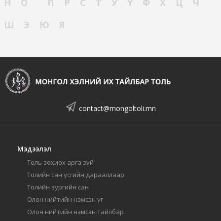
Н
О
П
Р
С
Т
У
Ү
Ф
Х
Ц
Ч
Ш
Э
Ю
Я
contact@mongoltoli.mn
Мэдээлэл
Толь зохиох арга зүй
Толийн сан үсгийн дарааллаар
Толийн зургийн сан
Олон нийтийн нэмсэн үг
Олон нийтийн нэмсэн тайлбар