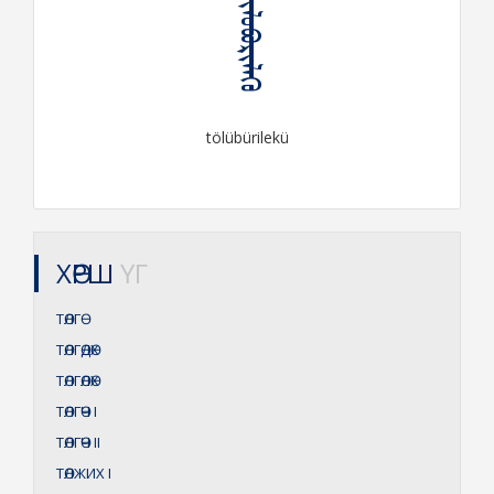
ᠲᠥᠯᠦᠪᠦᠷᠢᠯᠡᠬᠦ
tölübürilekü
ХӨРШ
ҮГ
ТӨЛГӨ
ТӨЛГӨДӨХ
ТӨЛГӨЛӨХ
ТӨЛГӨЧ
I
ТӨЛГӨЧ
II
ТӨЛЖИХ
I