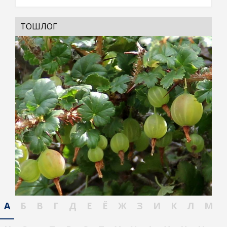
ТОШЛОГ
А
Б
В
Г
Д
Е
Ё
Ж
З
И
К
Л
М