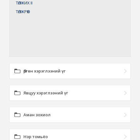
ТӨЛЖИХ
II
ТӨЛЖРӨХ
Өргөн хэрэглээний үг
Явцуу хэрэглээний үг
Аман зохиол
Нэр томьёо