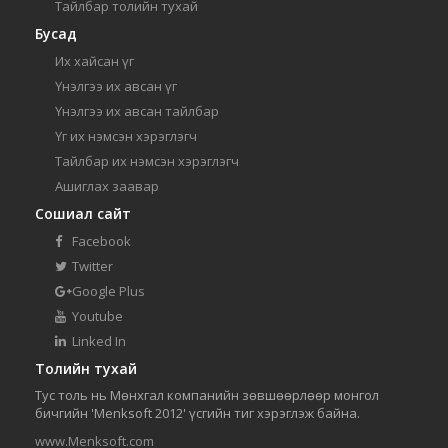
Тайлбар толийн тухай
Бусад
Их хайсан үг
Үнэлгээ их авсан үг
Үнэлгээ их авсан тайлбар
Үг их нэмсэн хэрэглэгч
Тайлбар их нэмсэн хэрэглэгч
Ашиглах заавар
Сошиал сайт
Facebook
Twitter
Google Plus
Youtube
Linked In
Толийн тухай
Тус толь нь Мөнхгал компанийн зөвшөөрлөөр монгол
бичгийн 'Menksoft 2012' үсгийн тиг хэрэглэж байна.
www.Menksoft.com