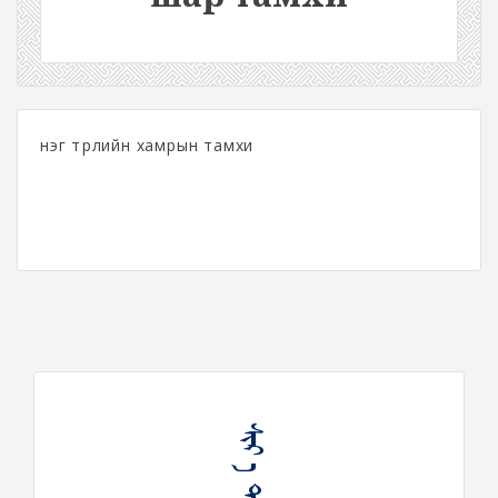
нэг төрлийн хамрын тамхи
ᠰᠢᠷ ᠠ ᠲᠠᠮᠠᠬᠢ