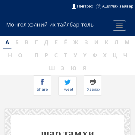
Нэвтрэх
Ашиглах заавар
Монгол хэлний их тайлбар толь
Menu
А
Б
В
Г
Д
Е
Ё
Ж
З
И
К
Л
М
Н
О
П
Р
С
Т
У
Ү
Ф
Х
Ц
Ч
Ш
Э
Ю
Я
Share
Tweet
Хэвлэх
шар тамхи