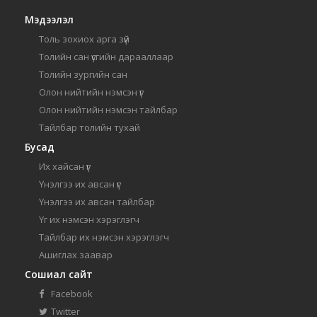
Мэдээлэл
Толь зохиох арга зүй
Толийн сан үсгийн дарааллаар
Толийн зургийн сан
Олон нийтийн нэмсэн үг
Олон нийтийн нэмсэн тайлбар
Тайлбар толийн тухай
Бусад
Их хайсан үг
Үнэлгээ их авсан үг
Үнэлгээ их авсан тайлбар
Үг их нэмсэн хэрэглэгч
Тайлбар их нэмсэн хэрэглэгч
Ашиглах заавар
Сошиал сайт
Facebook
Twitter