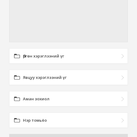
Өргөн хэрэглээний үг
Явцуу хэрэглээний үг
Аман зохиол
Нэр томьёо