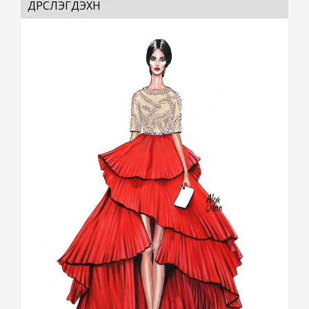
ДҮРСЛЭГДЭХҮҮН