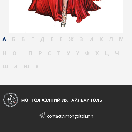
А
Б
В
Г
Д
Е
Ё
Ж
З
И
К
Л
М
Н
О
П
Р
С
Т
У
Ү
Ф
Х
Ц
Ч
Ш
Э
Ю
Я
contact@mongoltoli.mn