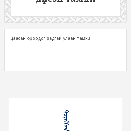
цаасан ороодог задгай улаан тамхи
ᠳᠦᠩᠰᠡᠨ ᠲᠠᠮᠠᠬᠢ