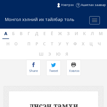
Нэвтрэх
Ашиглах заавар
Монгол хэлний их тайлбар толь
Menu
А
Б
В
Г
Д
Е
Ё
Ж
З
И
К
Л
М
Н
О
П
Р
С
Т
У
Ү
Ф
Х
Ц
Ч
Ш
Э
Ю
Я
Share
Tweet
Хэвлэх
дүнсэн тамхи