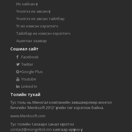
Их хайсан үг
Үнэлгээ их авсан үг
Үнэлгээ их авсан тайлбар
Үг их нэмсэн хэрэглэгч
Тайлбар их нэмсэн хэрэглэгч
Ашиглах заавар
Сошиал сайт
Facebook
Twitter
Google Plus
Youtube
Linked In
Толийн тухай
Тус толь нь Мөнхгал компанийн зөвшөөрлөөр монгол
бичгийн 'Menksoft 2012' үсгийн тиг хэрэглэж байна.
www.Menksoft.com
Тус толийн талаарх санал хүсэлтээ
contact@mongoltoli.mn
хаягаар ирүүлнэ үү.