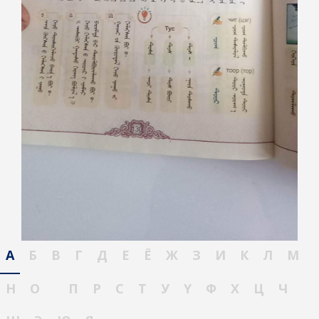
А
Б
В
Г
Д
Е
Ё
Ж
З
И
К
Л
М
Н
О
П
Р
С
Т
У
Ү
Ф
Х
Ц
Ч