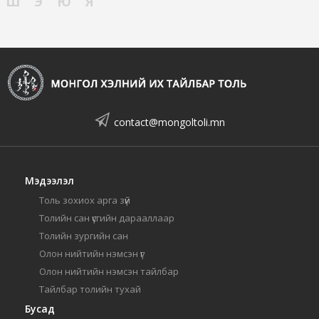
Ш
Э
Ю
Я
contact@mongoltoli.mn
Мэдээлэл
Толь зохиох арга зүй
Толийн сан үсгийн дарааллаар
Толийн зургийн сан
Олон нийтийн нэмсэн үг
Олон нийтийн нэмсэн тайлбар
Тайлбар толийн тухай
Бусад