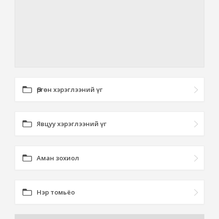
Өргөн хэрэглээний үг
Явцуу хэрэглээний үг
Аман зохиол
Нэр томьёо