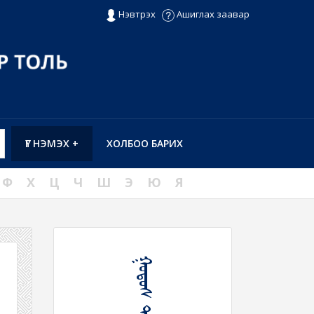
Нэвтрэх
Ашиглах заавар
ҮГ НЭМЭХ +
ХОЛБОО БАРИХ
Ф
Х
Ц
Ч
Ш
Э
Ю
Я
ᠭᠤᠳᠤᠰ ᠲᠠᠭᠠᠷᠯᠠᠬᠤ