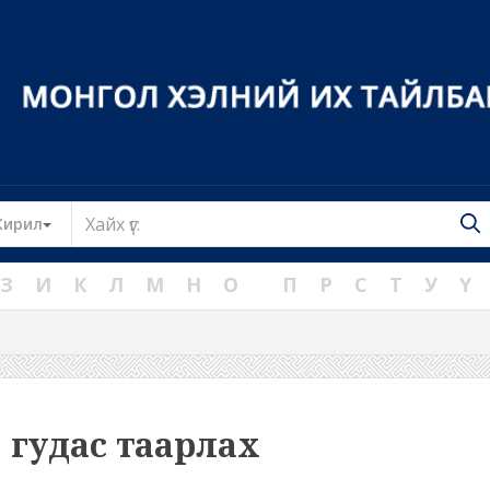
Toggle Dropdown
Кирил
З
И
К
Л
М
Н
О
П
Р
С
Т
У
Ү
гудас таарлах