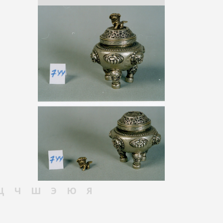
Ц
Ч
Ш
Э
Ю
Я