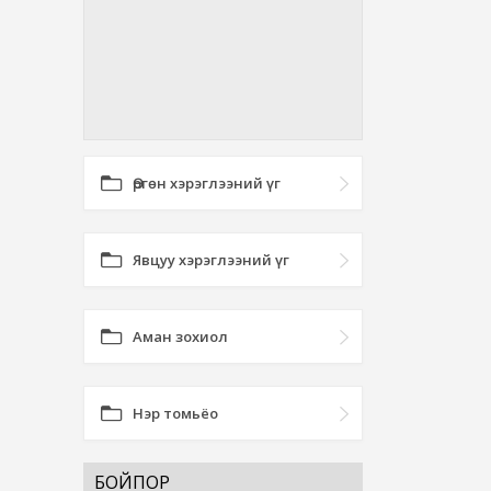
Өргөн хэрэглээний үг
Явцуу хэрэглээний үг
Аман зохиол
Нэр томьёо
БОЙПОР