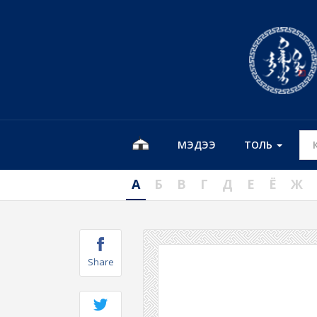
МЭДЭЭ
ТОЛЬ
А
Б
В
Г
Д
Е
Ё
Ж
Share