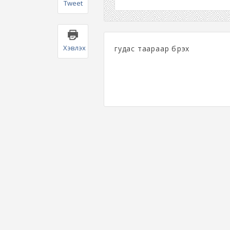
Tweet
Хэвлэх
гудас таараар бүрэх