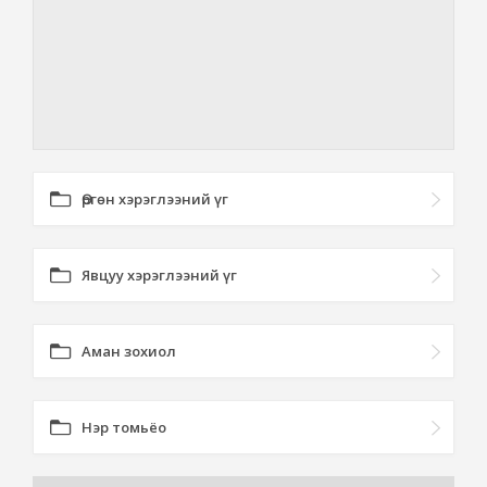
Өргөн хэрэглээний үг
Явцуу хэрэглээний үг
Аман зохиол
Нэр томьёо