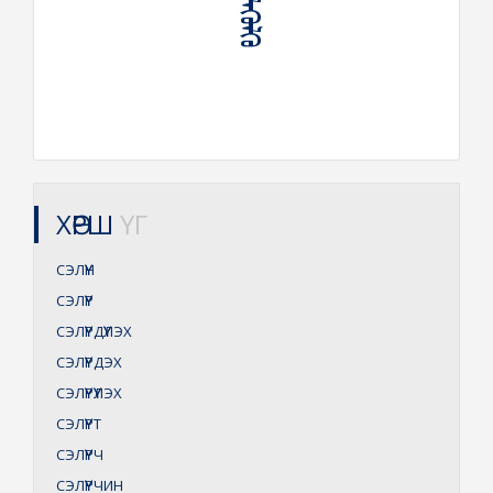
ХӨРШ
ҮГ
СЭЛҮҮН
СЭЛҮҮР
СЭЛҮҮРДҮҮЛЭХ
СЭЛҮҮРДЭХ
СЭЛҮҮРҮҮЛЭХ
СЭЛҮҮРТ
СЭЛҮҮРЧ
СЭЛҮҮРЧИН