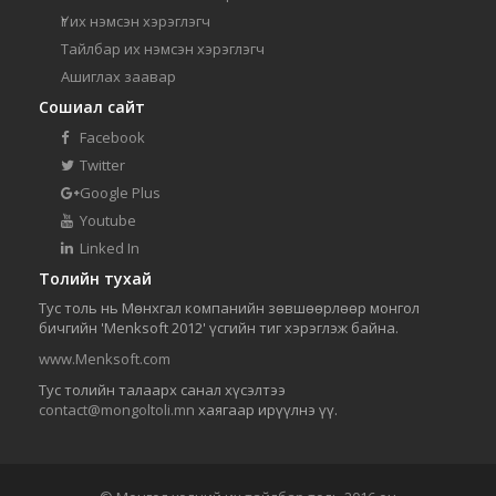
Үг их нэмсэн хэрэглэгч
Тайлбар их нэмсэн хэрэглэгч
Ашиглах заавар
Сошиал сайт
Facebook
Twitter
Google Plus
Youtube
Linked In
Толийн тухай
Тус толь нь Мөнхгал компанийн зөвшөөрлөөр монгол
бичгийн 'Menksoft 2012' үсгийн тиг хэрэглэж байна.
www.Menksoft.com
Тус толийн талаарх санал хүсэлтээ
contact@mongoltoli.mn
хаягаар ирүүлнэ үү.