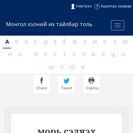
Нэвтрэх
Ашиглах заавар
Монгол хэлний их тайлбар толь
Menu
А
Б
В
Г
Д
Е
Ё
Ж
З
И
К
Л
М
Н
О
П
Р
С
Т
У
Ү
Ф
Х
Ц
Ч
Ш
Э
Ю
Я
Share
Tweet
Хэвлэх
морь сэлүүлэх