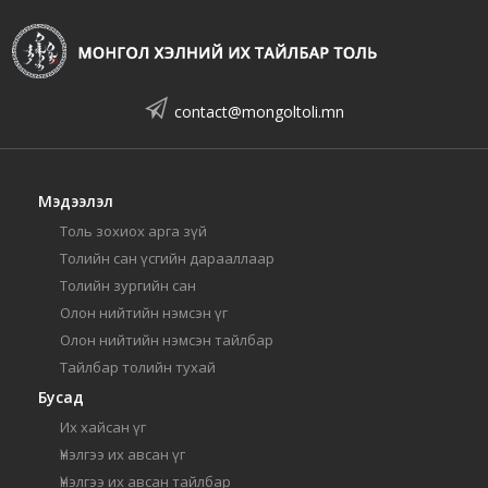
contact@mongoltoli.mn
Мэдээлэл
Толь зохиох арга зүй
Толийн сан үсгийн дарааллаар
Толийн зургийн сан
Олон нийтийн нэмсэн үг
Олон нийтийн нэмсэн тайлбар
Тайлбар толийн тухай
Бусад
Их хайсан үг
Үнэлгээ их авсан үг
Үнэлгээ их авсан тайлбар