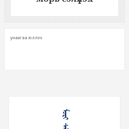
унаагаа юүлүүлэх
ᠮᠣᠷᠢ ᠰᠡᠯᠡᠭᠦᠯᠬᠦ