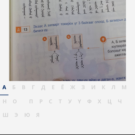
А
Б
В
Г
Д
Е
Ё
Ж
З
И
К
Л
М
Н
О
П
Р
С
Т
У
Ү
Ф
Х
Ц
Ч
Ш
Э
Ю
Я