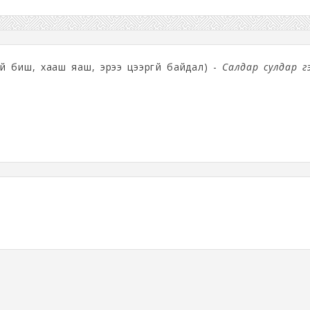
й биш, хааш яаш, эрээ цээргүй байдал) -
Салдар сулдар г