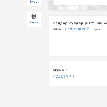
Tweet
Хэвлэх
салдар сулдар
(нягт нямба
хачин хүн
дэлгэрэнгүй...
Яриа.
Ижил үг:
САЛДАР
I