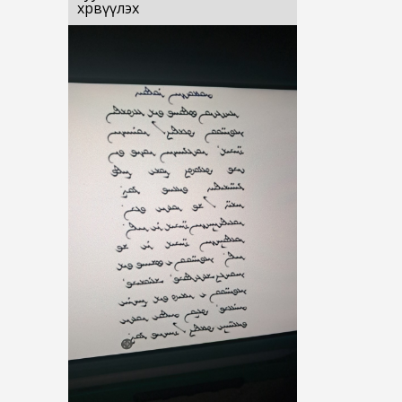
хөрвүүлэх