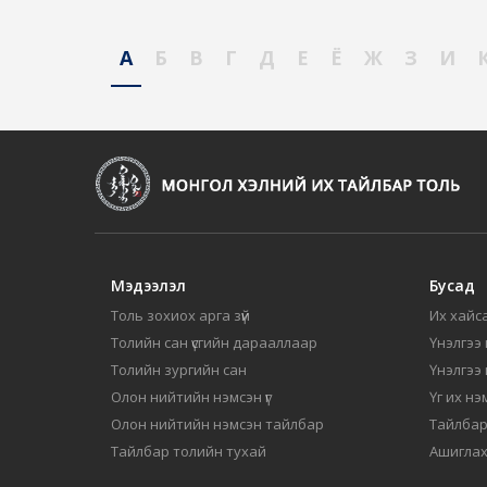
А
Б
В
Г
Д
Е
Ё
Ж
З
И
Мэдээлэл
Бусад
Толь зохиох арга зүй
Их хайса
Толийн сан үсгийн дарааллаар
Үнэлгээ 
Толийн зургийн сан
Үнэлгээ
Олон нийтийн нэмсэн үг
Үг их нэ
Олон нийтийн нэмсэн тайлбар
Тайлбар
Тайлбар толийн тухай
Ашиглах