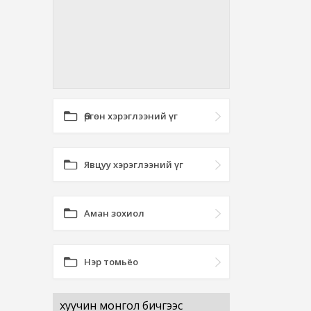
Өргөн хэрэглээний үг
Явцуу хэрэглээний үг
Аман зохиол
Нэр томьёо
хуучин монгол бичгээс