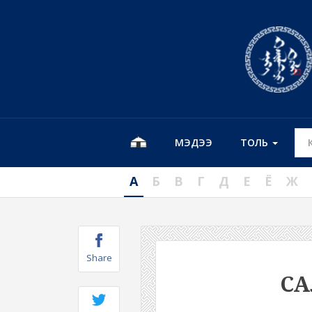
МЭДЭЭ
ТОЛЬ
А
Б
В
Г
Д
Е
Ё
Ж
Share
С