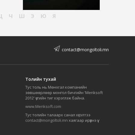
Ц
Ч
Ш
Э
Ю
Я
contact@mongoltoli.mn
Толийн тухай
Тус толь нь Мөнхгал компанийн
зөвшөөрлөөр монгол бичгийн 'Menksoft
2012' үсгийн тиг хэрэглэж байна.
www.Menksoft.com
Тус толийн талаарх санал хүсэлтээ
contact@mongoltoli.mn
хаягаар ирүүлнэ үү.