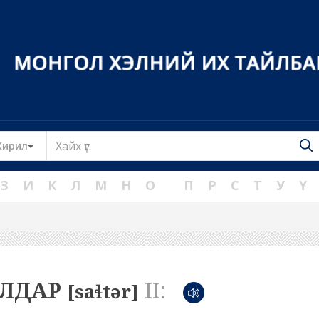
Toggle Dropdown
Кирил
З
И
К
Л
М
Н
О
П
Р
С
Т
У
Ү
АЛДАР
II:
[saɬtər]