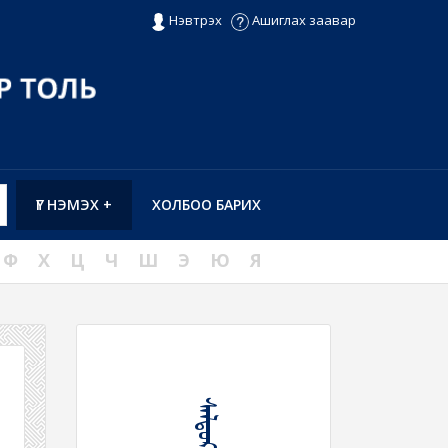
Нэвтрэх
Ашиглах заавар
ҮГ НЭМЭХ +
ХОЛБОО БАРИХ
Ф
Х
Ц
Ч
Ш
Э
Ю
Я
ᠰᠠᠯᠳᠤᠷ