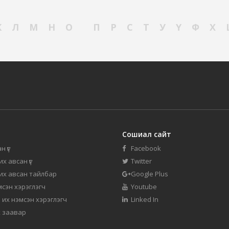
К
Л
М
Н
О
П
Р
С
Т
У
Ү
Ф
Х
Сошиал сайт
н үг
Facebook
их авсан үг
Twitter
 их авсан тайлбар
Google Plus
мсэн хэрэглэгч
Youtube
 их нэмсэн хэрэглэгч
Linked In
 заавар