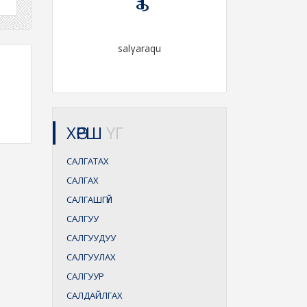
salγaraqu
ХӨРШ
ҮГ
САЛГАТАХ
САЛГАХ
САЛГАШГҮЙ
САЛГУУ
САЛГУУДУУ
САЛГУУЛАХ
САЛГУУР
САЛДАЙЛГАХ