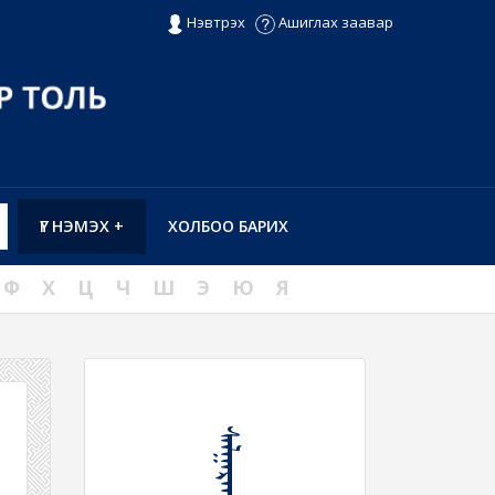
Нэвтрэх
Ашиглах заавар
ҮГ НЭМЭХ +
ХОЛБОО БАРИХ
Ф
Х
Ц
Ч
Ш
Э
Ю
Я
ᠰᠠᠯᠭᠠᠷᠠᠬᠤ