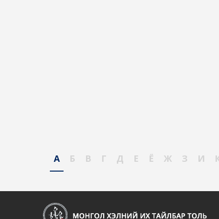
А
Б
В
Г
Д
Е
Ё
Ж
З
И