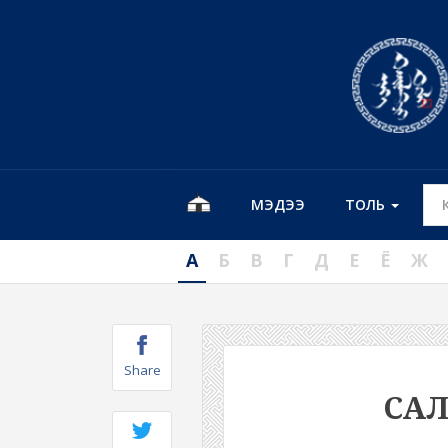
МЭДЭЭ
ТОЛЬ
А
Б
В
Г
Д
Е
Ё
Ж
Share
СА