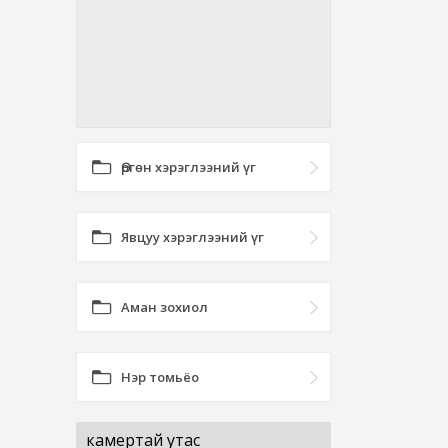
Өргөн хэрэглээний үг
Явцуу хэрэглээний үг
Аман зохиол
Нэр томьёо
камертай утас