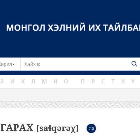
Toggle Dropdown
Кирил
З
И
К
Л
М
Н
О
П
Р
С
Т
У
Ү
ЛГАРАХ
[saɬqərəχ]