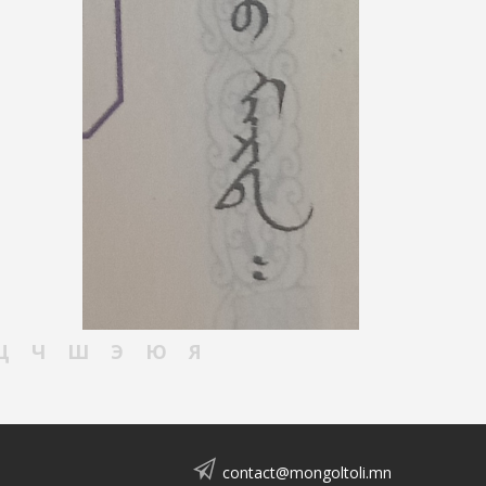
Ц
Ч
Ш
Э
Ю
Я
contact@mongoltoli.mn