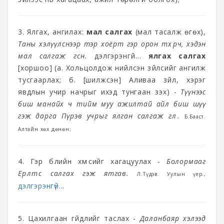
3. Ялгах, ангилах:
мал салгах
(мал тасалж өгөх),
Таны хэлүүлснээр тэр хоёрт гэр орон төхөөрч, хэдэн
мал салгаж өгсөн.
дэлгэрэнгүй...
ялгах салгах
[хоршоо] (а. Хольцолдож нийлсэн зүйлсийг ангилж
тусгаарлах; б. [шилжсэн] Аливаа зүйл, хэрэг
явдлын учир начрыг ихэд тунгаан үзэх) -
Түүнээс
биш манайх ч тийм муу ажилтай айл биш шүү
гэж дарга Пүрэв учрыг ялган салгаж өглөө.
Б.Бааст.
Алтайн хөх дөнөн;
4. Гэр бүлийн хүмүүсийг хагацуулах -
Болормааг
Ерөөлтөөс салгах гэж ятгав.
Л.Түдэв. Уулын үер.,
дэлгэрэнгүй...
5. Цахилгаан гүйдлийг таслах -
Даланбаяр хэлээд