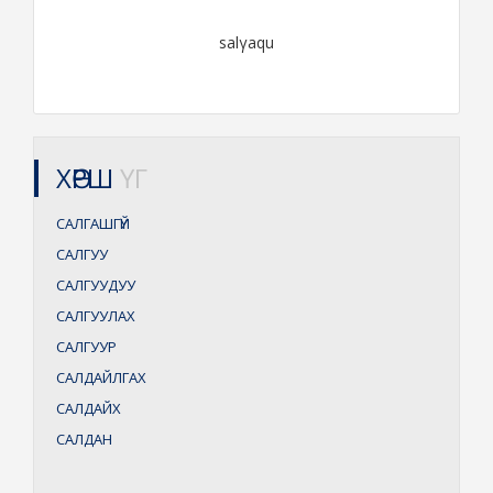
salγaqu
ХӨРШ
ҮГ
САЛГАШГҮЙ
САЛГУУ
САЛГУУДУУ
САЛГУУЛАХ
САЛГУУР
САЛДАЙЛГАХ
САЛДАЙХ
САЛДАН