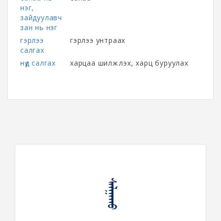
нэг,
зайдуулавч
зан нь нэг
гэрлээ
гэрлээ унтраах
салгах
нүд салгах
харцаа шилжүүлэх, харц буруулах
ᠰᠠᠯᠭᠠᠬᠤ