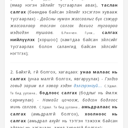
(ямар нэгэн зүйлийг тусгаарлан авах),
таслан
салгах
(бөөндөө байсан зүйлийг хэсэглэн хувааж
тусгаарлах) -
Дайсны нуман жагсаалыг бүх сэжүүр
жагсаалаар таслан салгах дохиог тугаараа
мэдэгдэн тушаав.
салгах
Б.Ринчен. Гүнж.,
нийлүүлэх
[хоршоо] (хамтдаа байсан зүйлсийг
тусгаарлах болон салангид байсан зүйлсийг
нэгтгэх);
2. Байхгүй, үгүй болгох, хагацаах:
унаа малаас нь
салгах
(унаа малгүй болгох, явгаруулах) -
Гэхдээ
говьд зарим өвөл хавар хэдэн
дэлгэрэнгүй...
С.Удвал.
бодлоос салгах
(бодлыг нь үймүүлж
Та бид уулзана.,
сарниулах) -
Намайг цочоож, бодсон бодлоос
минь салгав.
амьдралаас нь
С.Удвал. Та бид уулзана.,
салгах
(амьдралгүй болгох),
хоолноос нь
салгах
(амьдрал ахуйг нь тэтгэн тэжээж байсан
зүйлээс нь хагацаах, ажил төрөлгүй болгох);