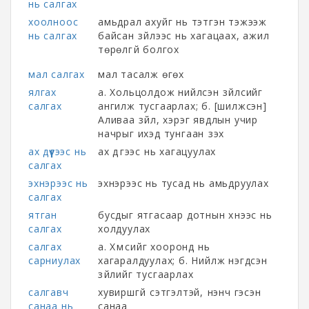
нь салгах
хоолноос
амьдрал ахуйг нь тэтгэн тэжээж
нь салгах
байсан зүйлээс нь хагацаах, ажил
төрөлгүй болгох
мал салгах
мал тасалж өгөх
ялгах
а. Хольцолдож нийлсэн зүйлсийг
салгах
ангилж тусгаарлах; б. [шилжсэн]
Аливаа зүйл, хэрэг явдлын учир
начрыг ихэд тунгаан үзэх
ах дүүгээс нь
ах дүүгээс нь хагацуулах
салгах
эхнэрээс нь
эхнэрээс нь тусад нь амьдруулах
салгах
ятган
бусдыг ятгасаар дотнын хүнээс нь
салгах
холдуулах
салгах
а. Хүмүүсийг хооронд нь
сарниулах
хагаралдуулах; б. Нийлж нэгдсэн
зүйлийг тусгаарлах
салгавч
хувиршгүй сэтгэлтэй, үнэнч гэсэн
санаа нь
санаа