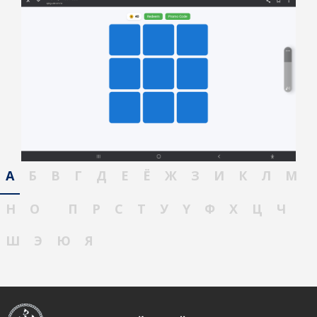
А
Б
В
Г
Д
Е
Ё
Ж
З
И
К
Л
М
Н
О
П
Р
С
Т
У
Ү
Ф
Х
Ц
Ч
Ш
Э
Ю
Я