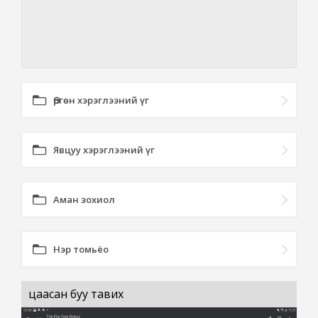
Өргөн хэрэглээний үг
Явцуу хэрэглээний үг
Аман зохиол
Нэр томьёо
цаасан буу тавих