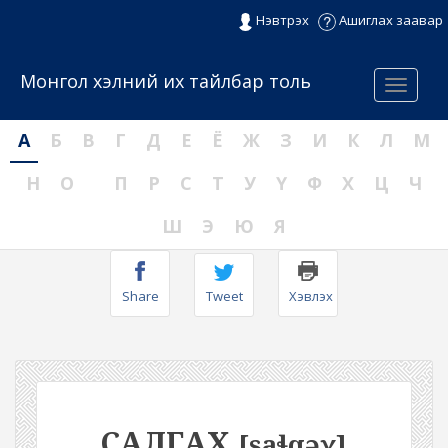
Нэвтрэх
Ашиглах заавар
Монгол хэлний их тайлбар толь
Menu
А
Б
В
Г
Д
Е
Ё
Ж
З
И
К
Л
М
Н
О
П
Р
С
Т
У
Ү
Ф
Х
Ц
Ч
Ш
Э
Ю
Я
Share
Tweet
Хэвлэх
САЛГАХ
[saɬqəχ]