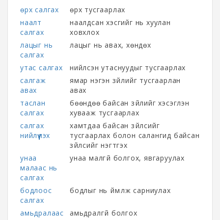
өрх салгах
өрх тусгаарлах
наалт
наалдсан хэсгийг нь хуулан
салгах
ховхлох
лацыг нь
лацыг нь авах, хөндөх
салгах
утас салгах
нийлсэн утаснуудыг тусгаарлах
салгаж
ямар нэгэн зүйлийг тусгаарлан
авах
авах
таслан
бөөндөө байсан зүйлийг хэсэглэн
салгах
хувааж тусгаарлах
салгах
хамтдаа байсан зүйлсийг
нийлүүлэх
тусгаарлах болон салангид байсан
зүйлсийг нэгтгэх
унаа
унаа малгүй болгох, явгаруулах
малаас нь
салгах
бодлоос
бодлыг нь үймүүлж сарниулах
салгах
амьдралаас
амьдралгүй болгох