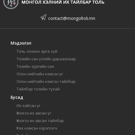
contact@mongoltoli.mn
Мэдээлэл
Толь зохиох арга зүй
Толийн сан үсгийн дарааллаар
Толийн зургийн сан
Олон нийтийн нэмсэн үг
Олон нийтийн нэмсэн тайлбар
Тайлбар толийн тухай
Бусад
Их хайсан үг
Үнэлгээ их авсан үг
Үнэлгээ их авсан тайлбар
Үг их нэмсэн хэрэглэгч