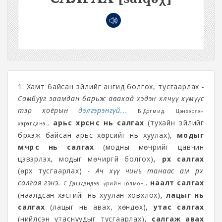
1. Хамт байсан зүйлийг ангид болгох, тусгаарлах
-
Самбууг заамдан барьж авахад хэдэн хөлчүү хүмүүс
тэр хоёрын
дэлгэрэнгүй...
Б.Догмид. Цэнхэрлэн
арьс хөрснөөс нь салгах
(тухайн зүйлийг
харагдана.,
бүрхэж байсан арьс хөрсийг нь хуулах),
модыг
мөчрөөс нь салгах
(модны мөчрийг цавчин
цэвэрлэх, модыг мөчиргүй болгох),
өрх салгах
(өрх тусгаарлах) -
Ач хүү чинь танаас ам өрхөө
салгая гэнэ.
наалт салгах
С.Дашдэндэв. Үүрийн цолмон.,
(наалдсан хэсгийг нь хуулан ховхлох),
лацыг нь
салгах
(лацыг нь авах, хөндөх),
утас салгах
(нийлсэн утаснуудыг тусгаарлах),
салгаж авах