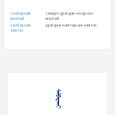
салбархай
сэмэрч урагдан ноорсон
малгай
малгай
салбархай
урагдаж навтарсан хавтас
хавтас
ᠰᠠᠯᠪᠠᠷᠬᠠᠶ