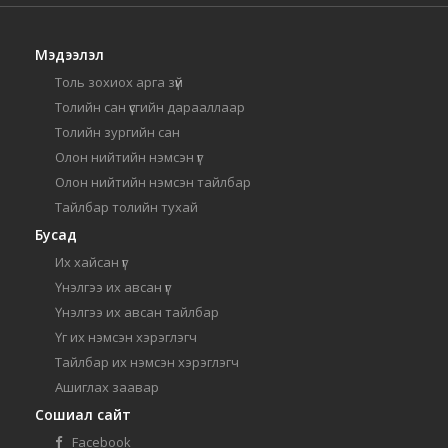
Мэдээлэл
Толь зохиох арга зүй
Толийн сан үсгийн дарааллаар
Толийн зургийн сан
Олон нийтийн нэмсэн үг
Олон нийтийн нэмсэн тайлбар
Тайлбар толийн тухай
Бусад
Их хайсан үг
Үнэлгээ их авсан үг
Үнэлгээ их авсан тайлбар
Үг их нэмсэн хэрэглэгч
Тайлбар их нэмсэн хэрэглэгч
Ашиглах заавар
Сошиал сайт
Facebook