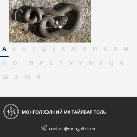
А
Б
В
Г
Д
Е
Ё
Ж
З
И
К
Л
М
Н
О
П
Р
С
Т
У
Ү
Ф
Х
Ц
Ч
Ш
Э
Ю
Я
contact@mongoltoli.mn