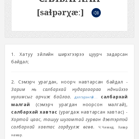
[saɬpərχæː]
1. Хатуу зүйлийн ширхгээрээ цуурч задарсан
байдал;
2. Сэмэрч урагдан, ноорч навтарсан байдал
-
Зарим нь салбархай нударгаараа нүднийхээ
нулимсыг арчиж байлаа.
салбархай
дэлгэрэнгүй...
малгай
(сэмэрч урагдан ноорсон малгай),
салбархай хавтас
(урагдаж навтарсан хавтас) -
Хортой цаас, ташуу шугамтай гурван дэвтэртэй
салбархай хавтас гардуулж өгөв.
Ч.Чимид. Хавар
намар.