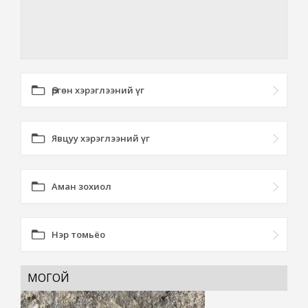
Өргөн хэрэглээний үг
Явцуу хэрэглээний үг
Аман зохиол
Нэр томьёо
МОГОЙ