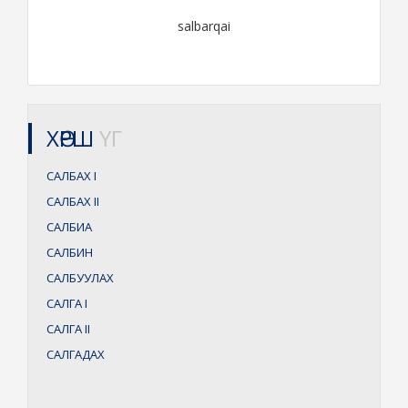
salbarqai
ХӨРШ
ҮГ
САЛБАХ
I
САЛБАХ
II
САЛБИА
САЛБИН
САЛБУУЛАХ
САЛГА
I
САЛГА
II
САЛГАДАХ