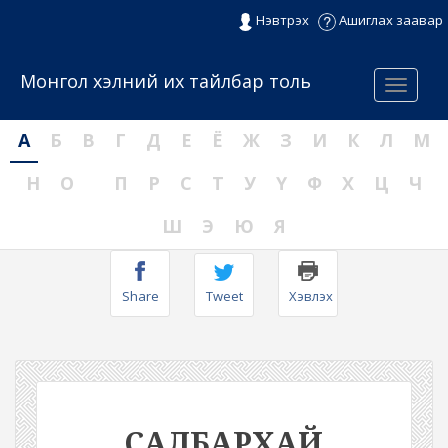
Нэвтрэх
Ашиглах заавар
Монгол хэлний их тайлбар толь
Menu
А
Б
В
Г
Д
Е
Ё
Ж
З
И
К
Л
М
Н
О
П
Р
С
Т
У
Ү
Ф
Х
Ц
Ч
Ш
Э
Ю
Я
Share
Tweet
Хэвлэх
САЛБАРХАЙ