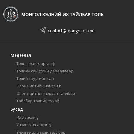
contact@mongoltoli.mn
Мэдээлэл
Толь зохиох арга зүй
Толийн сан үсгийн дарааллаар
Толийн зургийн сан
Олон нийтийн нэмсэн үг
Олон нийтийн нэмсэн тайлбар
Тайлбар толийн тухай
Бусад
Их хайсан үг
Үнэлгээ их авсан үг
Үнэлгээ их авсан тайлбар