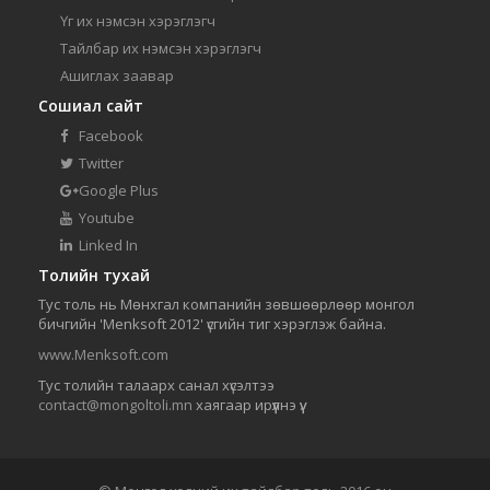
Үг их нэмсэн хэрэглэгч
Тайлбар их нэмсэн хэрэглэгч
Ашиглах заавар
Сошиал сайт
Facebook
Twitter
Google Plus
Youtube
Linked In
Толийн тухай
Тус толь нь Мөнхгал компанийн зөвшөөрлөөр монгол
бичгийн 'Menksoft 2012' үсгийн тиг хэрэглэж байна.
www.Menksoft.com
Тус толийн талаарх санал хүсэлтээ
contact@mongoltoli.mn
хаягаар ирүүлнэ үү.