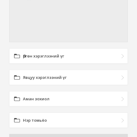
Өргөн хэрэглээний үг
Явцуу хэрэглээний үг
Аман зохиол
Нэр томьёо