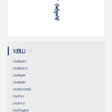
ᠰᠠᠯᠪᠠᠷᠬᠠᠢ ᠬᠠᠪᠲᠠᠰᠤ
ХӨРШ
ҮГ
САЛБАХ
I
САЛБАХ
II
САЛБИА
САЛБИН
САЛБУУЛАХ
САЛГА
I
САЛГА
II
САЛГАДАХ