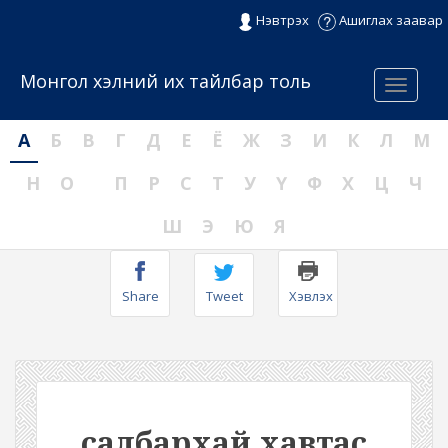
Нэвтрэх
Ашиглах заавар
Монгол хэлний их тайлбар толь
Menu
А
Б
В
Г
Д
Е
Ё
Ж
З
И
К
Л
М
Н
О
П
Р
С
Т
У
Ү
Ф
Х
Ц
Ч
Ш
Э
Ю
Я
Share
Tweet
Хэвлэх
салбархай хавтас