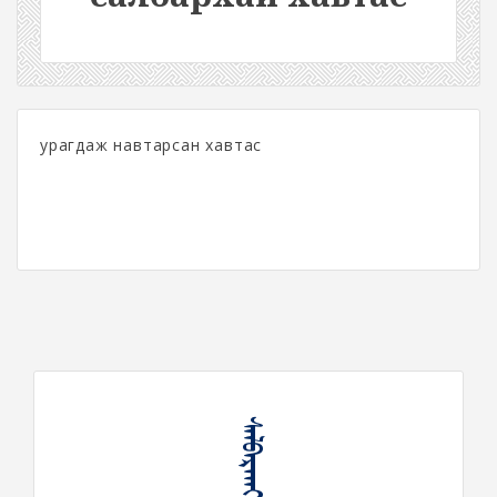
урагдаж навтарсан хавтас