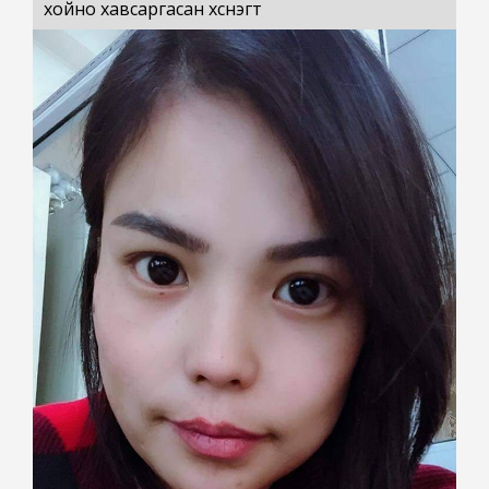
хойно хавсаргасан хүснэгт