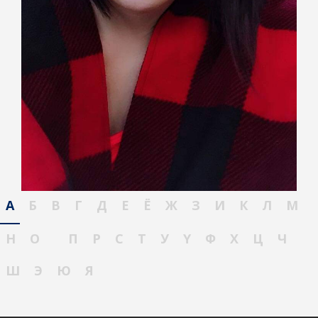
А
Б
В
Г
Д
Е
Ё
Ж
З
И
К
Л
М
Н
О
П
Р
С
Т
У
Ү
Ф
Х
Ц
Ч
Ш
Э
Ю
Я