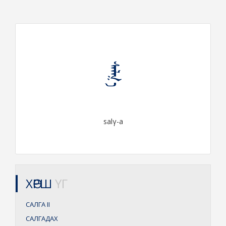
ᠰᠠᠯᠭ᠎ᠠ
salγ-a
ХӨРШ
ҮГ
САЛГА
II
САЛГАДАХ