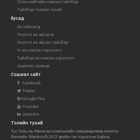
Олон нийтийн нэмсэн тайлбар
Тайлбар толийн тухай
Бусад
Их хайсан үг
Үнэлгээ их авсан үг
Үнэлгээ их авсан тайлбар
Үг их нэмсэн хэрэглэгч
Тайлбар их нэмсэн хэрэглэгч
Ашиглах заавар
Сошиал сайт
Facebook
Twitter
Google Plus
Youtube
Linked In
Толийн тухай
Тус толь нь Мөнхгал компанийн зөвшөөрлөөр монгол
бичгийн 'Menksoft 2012' үсгийн тиг хэрэглэж байна.