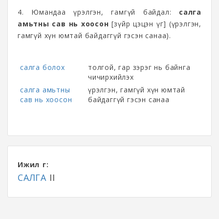
4. Юмандаа үрэлгэн, гамгүй байдал:
салга
амьтны сав нь хоосон
[зүйр цэцэн үг] (үрэлгэн,
гамгүй хүн юмтай байдаггүй гэсэн санаа).
салга болох
толгой, гар зэрэг нь байнга
чичирхийлэх
салга амьтны
үрэлгэн, гамгүй хүн юмтай
сав нь хоосон
байдаггүй гэсэн санаа
Ижил үг:
САЛГА
II