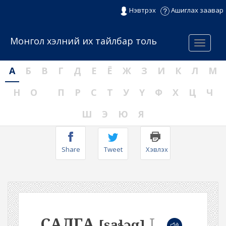
Нэвтрэх
Ашиглах заавар
Монгол хэлний их тайлбар толь
Menu
А
Б
В
Г
Д
Е
Ё
Ж
З
И
К
Л
М
Н
О
П
Р
С
Т
У
Ү
Ф
Х
Ц
Ч
Ш
Э
Ю
Я
Share
Tweet
Хэвлэх
САЛГА
I
[saɬəq]