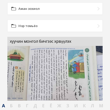
Аман зохиол
Нэр томьёо
хуучин монгол бичгээс хөрвүүлэх
А
Б
В
Г
Д
Е
Ё
Ж
З
И
К
Л
М