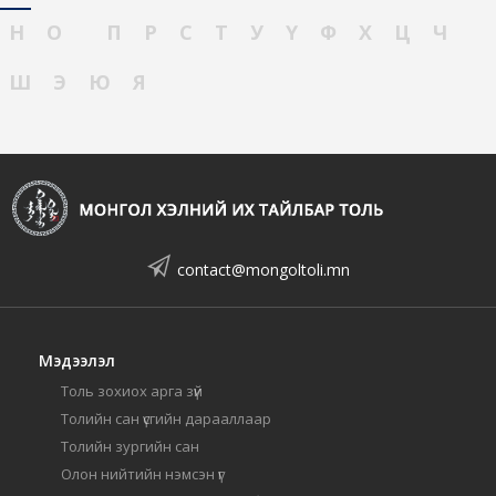
Н
О
П
Р
С
Т
У
Ү
Ф
Х
Ц
Ч
Ш
Э
Ю
Я
contact@mongoltoli.mn
Мэдээлэл
Толь зохиох арга зүй
Толийн сан үсгийн дарааллаар
Толийн зургийн сан
Олон нийтийн нэмсэн үг