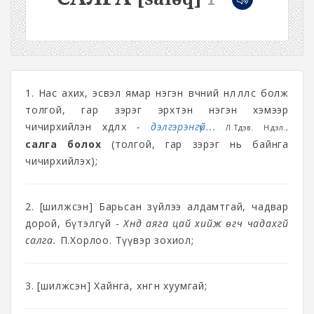
1. Нас ахих, эсвэл ямар нэгэн өвчний нөлөөллөөс болж
толгой, гар зэрэг эрхтэн нэгэн хэмээр
чичирхийлэн хөдлөх
-
дэлгэрэнгүй...
Л.Түдэв. Нүүдэл.,
салга болох
(толгой, гар зэрэг нь байнга
чичирхийлэх);
2. [шилжсэн] Барьсан зүйлээ алдамтгай, чадвар
дорой, бүтэлгүй -
Хүнд аяга цай хийж өгч чадахгүй
салга.
П.Хорлоо. Түүвэр зохиол;
3. [шилжсэн] Хайнга, хөнгөн хуумгай;