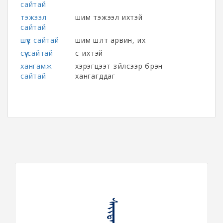
сайтай
тэжээл
шим тэжээл ихтэй
сайтай
шүүс сайтай
шим шүлт арвин, их
сүү сайтай
сүү ихтэй
хангамж
хэрэгцээт зүйлсээр бүрэн
сайтай
хангагддаг
ᠰᠠᠶᠢᠲᠠᠶ