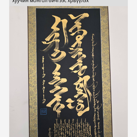
хуучин монгол бичгээс хөрвүүлэх