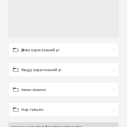
Өргөн хэрэглээний үг
Явцуу хэрэглээний үг
Аман зохиол
Нэр томьёо