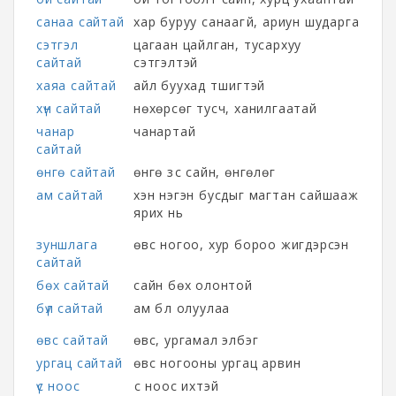
санаа сайтай
хар буруу санаагүй, ариун шударга
сэтгэл
цагаан цайлган, тусархуу
сайтай
сэтгэлтэй
хаяа сайтай
айл буухад түшигтэй
хүн сайтай
нөхөрсөг тусч, ханилгаатай
чанар
чанартай
сайтай
өнгө сайтай
өнгө зүс сайн, өнгөлөг
ам сайтай
хэн нэгэн бусдыг магтан сайшааж
ярих нь
зуншлага
өвс ногоо, хур бороо жигдэрсэн
сайтай
бөх сайтай
сайн бөх олонтой
бүл сайтай
ам бүл олуулаа
өвс сайтай
өвс, ургамал элбэг
ургац сайтай
өвс ногооны ургац арвин
үс ноос
үс ноос ихтэй