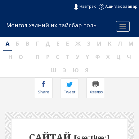
Нэвтрэх
Ашиглах заавар
Монгол хэлний их тайлбар толь
Menu
А
Б
В
Г
Д
Е
Ё
Ж
З
И
К
Л
М
Н
О
П
Р
С
Т
У
Ү
Ф
Х
Ц
Ч
Ш
Э
Ю
Я
Share
Tweet
Хэвлэх
САЙТАЙ
[sæːtʰæː]