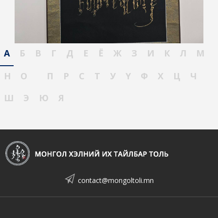
А
Б
В
Г
Д
Е
Ё
Ж
З
И
К
Л
М
Н
О
П
Р
С
Т
У
Ү
Ф
Х
Ц
Ч
Ш
Э
Ю
Я
contact@mongoltoli.mn