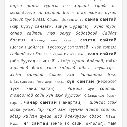
дарга нарыг хүртэл нэг хараад нэрийг нь
мартдаггүй ой сайтай бас ч төлөв томоо бүхий
хашир хүн билээ.
санаа сайтай
С.Удвал. Их хувь заяа.,
(хар буруу санаагүй, ариун шударга) -
Хүнд тусч,
санаа сайтай тэр залуу бодогдоод байдаг
болжээ.
сэтгэл сайтай
Ч.Чимид. Хавар намар.,
(цагаан цайлган, тусархуу сэтгэлтэй) -
Тэр сэтгэл
сайтай хүн билээ.
хаяа сайтай
С.Удвал. Их хувь заяа.,
(айл буухад түшигтэй) -
Хоёр гурван бодтой, хэдэн
хоньтой болж хаяа сайтай айлыг түшсээр...
хэдэн малтай болов гэж баярладаг бөлгөө.
хүн сайтай
(нөхөрсөг
Ц.Дамдинсүрэн. Гологдсон хүүхэн.,
тусч, ханилгаатай) -
Чамайг хүн сайтай,
томоотой сайн хүн гэж дуулсан.
С.Дашдэндэв. Улаан
чанар сайтай
(чанартай) -
Шандас сайн
наран.,
морь унаж, “эр хар” гэж хуучны чанар сайтай
эдээр хийсэн цуваа өмсөөд давхиулан одлоо.
Л.Түдэв.
өнгө сайтай
(өнгө зүс сайн, өнгөлөг), *
ам
Нүүдэл.,