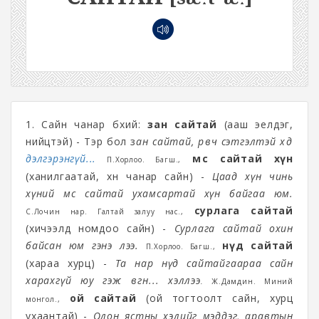
1. Сайн чанар бүхий:
зан сайтай
(ааш эелдэг,
нийцтэй) - Тэр бол з
ан сайтай, өрөвч сэтгэлтэй хөдөө
дэлгэрэнгүй...
мөс сайтай хүн
П.Хорлоо. Багш.,
(ханилгаатай, хүн чанар сайн) -
Цаад хүн чинь
хүний мөс сайтай ухамсартай хүн байгаа юм.
сурлага сайтай
С.Лочин нар. Галтай залуу нас.,
(хичээлд номдоо сайн) -
Сурлага сайтай охин
байсан юм гэнэ лээ.
нүд сайтай
П.Хорлоо. Багш.,
(хараа хурц) -
Та нар нүд сайтайгаараа сайн
харахгүй юу гэж өвгөн... хэллээ
.
Ж.Дамдин. Миний
ой сайтай
(ой тогтоолт сайн, хурц
монгол.,
ухаантай) -
Олон ястны хэлийг мэддэг, аравтын