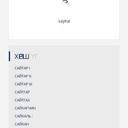
sayitai
ХӨРШ
ҮГ
САЙТАР
I
САЙТАР
II:
САЙТАР
III:
САЙТГАР
САЙТГАХ
САЙХАГЧИН
САЙХАЛЬ
:
САЙХАН