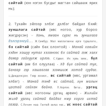
сайтай
(хэн нэгэн бусдыг магтан сайшааж ярих
нь);
2. Тухайн зүйлээр элбэг дэлбэг байдал бүхий:
зуншлага сайтай
(өвс ногоо, хур бороо
жигдэрсэн) -
Хонь, ямаан сүрэг нь зуншлага
дэлгэрэнгүй...
.
Ж.Самбуу. Мал маллагааны арга туршлага.,
бөх сайтай
(сайн бөх олонтой) -
Манай хавийн
хэдэн хошуу нутаг хэзээнээс бөх сайтай гэж халх
даяар гайхуулж ирлээ.
бүл
С.Удвал. Их хувь заяа.,
сайтай
(ам бүл олуулаа) -
Хөдөө бүл сайтай тул,
Банзар гэр хашаагаа эзэмшиж хотод суудаг.
өвс сайтай
(өвс, ургамал
Ц.Дамдинсүрэн. Түүвэр зохиол.,
элбэг) -
Манай тэнд өвс сайтай, хүн малын
цастай сайхан байна.
ургац
П.Хорлоо. Багш.,
сайтай
(өвс ногооны ургац арвин) -
Жилийн
жилд ургац сайтай байдаг нөмөр хорго ихтэй
газар.
үс ноос сайтай
С.Лочин нар. Галтай залуу нас.,