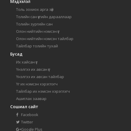
Мэдээлэл
Толь зохиох арга зүй
Толийн сан үсгийн дарааллаар
Толийн зургийн сан
Олон нийтийн нэмсэн үг
Олон нийтийн нэмсэн тайлбар
Тайлбар толийн тухай
Бусад
Их хайсан үг
Үнэлгээ их авсан үг
Үнэлгээ их авсан тайлбар
Үг их нэмсэн хэрэглэгч
Тайлбар их нэмсэн хэрэглэгч
Ашиглах заавар
Сошиал сайт
Facebook
Twitter
Google Plus