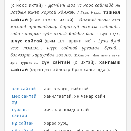
(үс ноос ихтэй) -
Дамбын мал үс ноос сайтайд нь
Загдын эхнэр хорхой хөдөлжээ.
тэжээл
Л.Түдэв. Нүүдэл.,
сайтай
(шим тэжээл ихтэй) -
Ингэхэд ногоо гэгч
маханд арвитайгаар барахгүй тэжээл сайтай...
сайн чанарын зүйл ихтэй байдаг даа.
Л.Түдэв. Нүүдэл.,
шүүс сайтай
(шим шүлт арвин, их) -
Зуны дунд
үеэс тэмээг... шүүс сайтай ургамал бүхий...
бэлчээрт хариулбал зохино.
Ж.Самбуу. Мал маллагааны
сүү сайтай
(сүү ихтэй),
хангамж
арга туршлага.,
сайтай
(хэрэгцээт зүйлсээр бүрэн хангагддаг).
зан сайтай
ааш эелдэг, нийцтэй
мөс сайтай
ханилгаатай, хүн чанар сайн
хүн
сурлага
хичээлд номдоо сайн
сайтай
нүд сайтай
хараа хурц
ой сайтай
ой тогтоолт сайн, хурц ухаантай