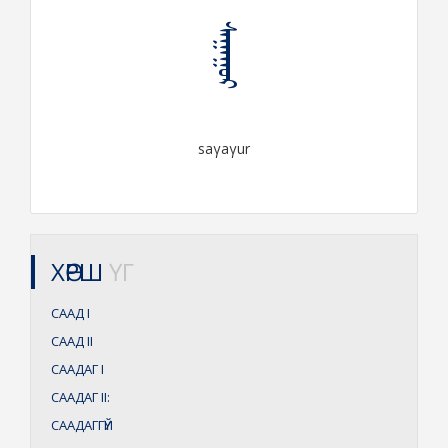
ᠰᠠᠭᠠᠭᠤᠷ
saγaγur
ХӨРШ
ҮГ
СААД
I
СААД
II
СААДАГ
I
СААДАГ
II:
СААДАГГҮЙ