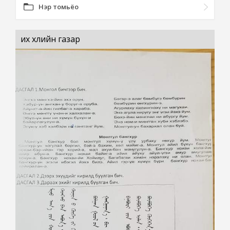
Нэр томьёо
их хөлийн газар