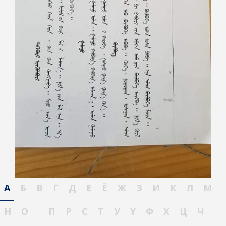
А
Б
В
Г
Д
Е
Ё
Ж
З
И
К
Л
М
Н
О
П
Р
С
Т
У
Ү
Ф
Х
Ц
Ч