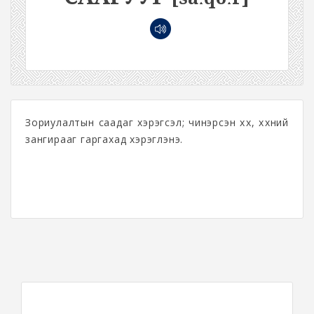
Зориулалтын саадаг хэрэгсэл; чинэрсэн хөх, хөхний
зангирааг гаргахад хэрэглэнэ.