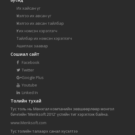
Их хайсан үг
Үнэлгээ их авсан үг
Үнэлгээ их авсан тайлбар
Үг их нэмсэн хэрэглэгч
Тайлбар их нэмсэн хэрэглэгч
Ашиглах заавар
Сошиал сайт
Facebook
Twitter
Google Plus
Youtube
Linked In
Толийн тухай
Тус толь нь Мөнхгал компанийн зөвшөөрлөөр монгол
бичгийн 'Menksoft 2012' үсгийн тиг хэрэглэж байна.
www.Menksoft.com
Тус толийн талаарх санал хүсэлтээ