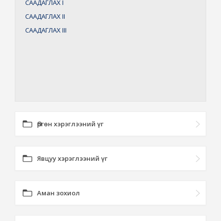
СААДАГЛАХ
I
СААДАГЛАХ
II
СААДАГЛАХ
III
Өргөн хэрэглээний үг
Явцуу хэрэглээний үг
Аман зохиол