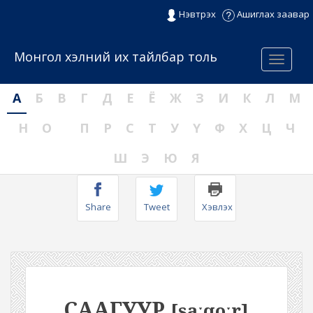
Нэвтрэх
Ашиглах заавар
Монгол хэлний их тайлбар толь
Menu
А
Б
В
Г
Д
Е
Ё
Ж
З
И
К
Л
М
Н
О
П
Р
С
Т
У
Ү
Ф
Х
Ц
Ч
Ш
Э
Ю
Я
Share
Tweet
Хэвлэх
СААГУУР
[saːqoːr]