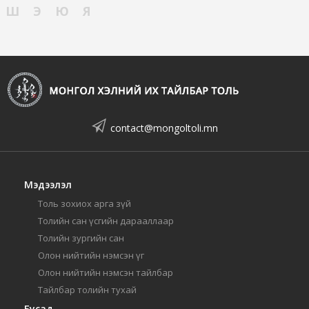
Ш
Э
Ю
Я
contact@mongoltoli.mn
Мэдээлэл
Толь зохиох арга зүй
Толийн сан үсгийн дарааллаар
Толийн зургийн сан
Олон нийтийн нэмсэн үг
Олон нийтийн нэмсэн тайлбар
Тайлбар толийн тухай
Бусад