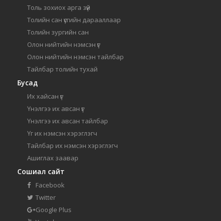
Толь зохиох арга зүй
Толийн сан үсгийн дарааллаар
Толийн зургийн сан
Олон нийтийн нэмсэн үг
Олон нийтийн нэмсэн тайлбар
Тайлбар толийн тухай
Бусад
Их хайсан үг
Үнэлгээ их авсан үг
Үнэлгээ их авсан тайлбар
Үг их нэмсэн хэрэглэгч
Тайлбар их нэмсэн хэрэглэгч
Ашиглах заавар
Сошиал сайт
Facebook
Twitter
Google Plus