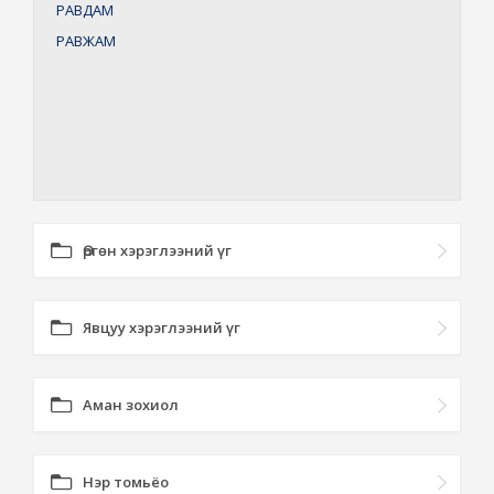
РАВДАМ
РАВЖАМ
Өргөн хэрэглээний үг
Явцуу хэрэглээний үг
Аман зохиол
Нэр томьёо