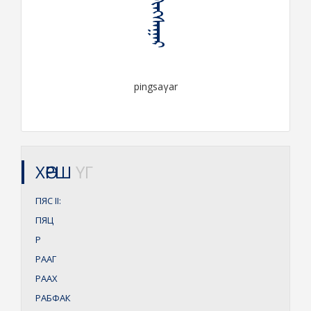
ᠫᠢᠩᠰᠠᠭᠠᠷ
pingsaγar
ХӨРШ
ҮГ
ПЯС
II:
ПЯЦ
Р
РААГ
РААХ
РАБФАК