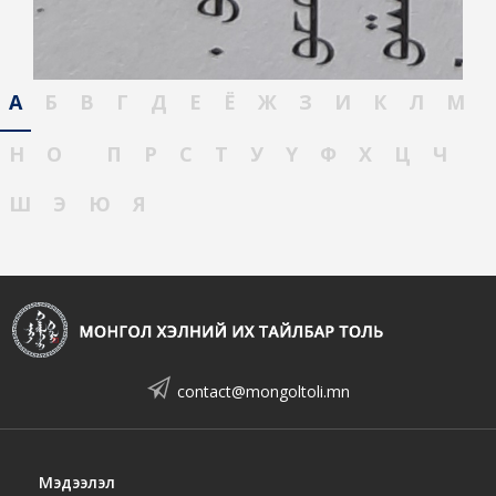
А
Б
В
Г
Д
Е
Ё
Ж
З
И
К
Л
М
Н
О
П
Р
С
Т
У
Ү
Ф
Х
Ц
Ч
Ш
Э
Ю
Я
contact@mongoltoli.mn
Мэдээлэл