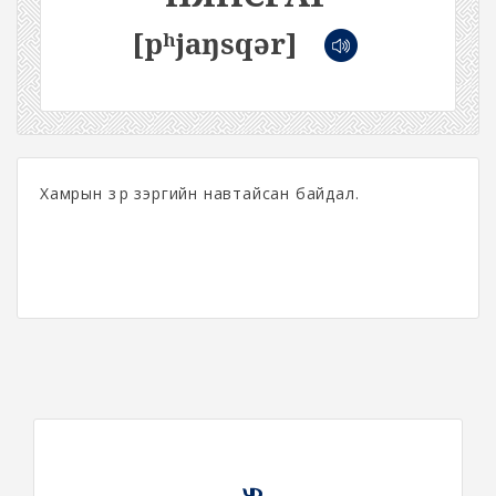
[pʰjaŋsqər]
Хамрын үзүүр зэргийн навтайсан байдал.