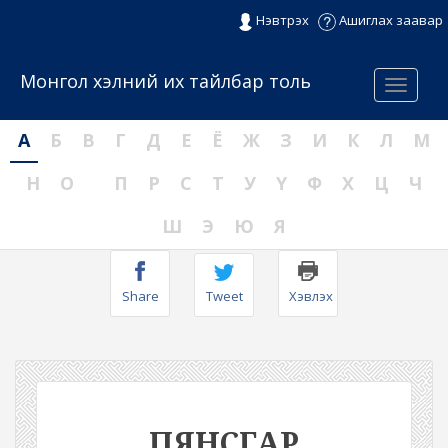
Нэвтрэх
Ашиглах заавар
Монгол хэлний их тайлбар толь
Menu
А
Б
В
Г
Д
Е
Ё
Ж
З
И
К
Л
М
Н
О
П
Р
С
Т
У
Ү
Ф
Х
Ц
Ч
Ш
Э
Ю
Я
Share
Tweet
Хэвлэх
ПЯНСГАР